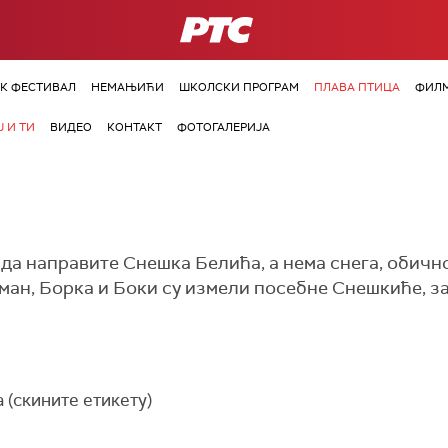
РТС
ОК ФЕСТИВАЛ
НЕМАЊИЋИ
ШКОЛСКИ ПРОГРАМ
ПЛАВА ПТИЦА
ФИЛМ
 И ТИ
ВИДЕО
КОНТАКТ
ФОТОГАЛЕРИЈА
да направите Снешка Белића, а нема снега, обично
сман, Борка и Боки су измели посебне Снешкиће, за
 (скините етикету)