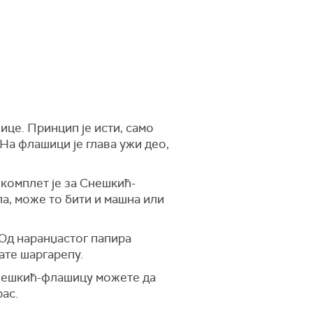
ице. Принцип је исти, само
На флашици је глава ужи део,
 комплет је за Снешкић-
а, може то бити и машна или
 Од наранџастог папира
љате шаргарепу.
Снешкић-флашицу можете да
рас.