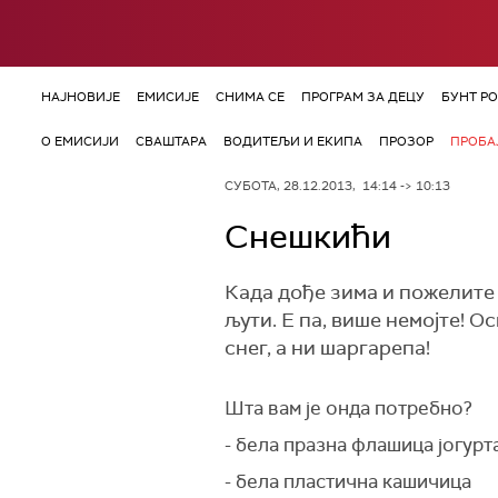
НАЈНОВИЈЕ
ЕМИСИЈЕ
СНИМА СЕ
ПРОГРАМ ЗА ДЕЦУ
БУНТ Р
О ЕМИСИЈИ
СВАШТАРА
ВОДИТЕЉИ И ЕКИПА
ПРОЗОР
ПРОБАЈ
СУБОТА, 28.12.2013, 14:14 -> 10:13
Снешкићи
Када дође зима и пожелите 
љути. Е па, више немојте! О
снег, а ни шаргарепа!
Шта вам је онда потребно?
- бела празна флашица јогурта
- бела пластична кашичица