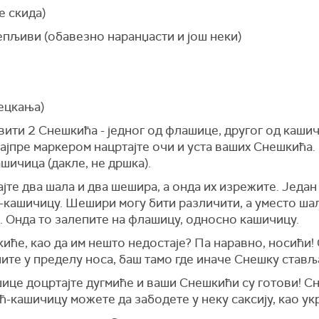
е скида)
лепљиви (обавезно наранџасти и још неки)
сецкања)
ити 2 Снешкића - једног од флашице, другог од кашич
јпре маркером нацртајте очи и уста ваших Снешкића. 
ашичица (дакле, не дршка).
ајте два шала и два шешира, а онда их изрежите. Један
-кашичицу. Шешири могу бити различити, а уместо шал
а. Онда то залепите на флашицу, односно кашичицу.
иће, као да им нешто недостаје? Па наравно, носићи!
ите у пределу носа, баш тамо где иначе Снешку став
ице доцртајте дугмиће и ваши Снешкићи су готови! 
ћ-кашичицу можете да забодете у неку саксију, као ук