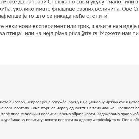
о може да направи Снешка по свом укусу - малог или в
кића, уколико имате флашице разних величина. Ове 
најлепше је то што се никада неће отопити!
те неки нови експеримент или трик, шаљите нам идеје 
а птица", или на мејл plava.ptica@rts.rs. Можете нам п
истојан говор, непроверене оптужбе, расну и националну мржњу као и нетол
а овом порталу. Коментари се морају односити на тему чланка. Предност ћ
таре писане великим словима нећемо објављивати. Задржавамо право избо
 на уређивачку политику можете послати на адресу webdesk@rts.rs. Поља о