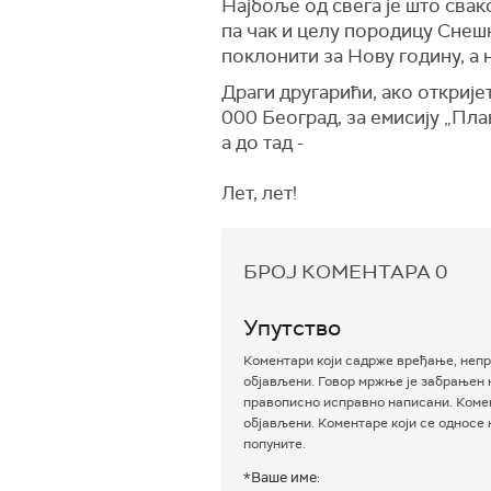
Најбоље од свега је што свак
па чак и целу породицу Снеш
поклонити за Нову годину, а 
Драги другарићи, ако открије
000 Београд, за емисију „Плав
а до тад -
Лет, лет!
БРОЈ КОМЕНТАРА
0
Упутство
Коментари који садрже вређање, непр
објављени. Говор мржње је забрањен н
правописно исправно написани. Комен
објављени. Коментаре који се односе
попуните.
*Ваше име: