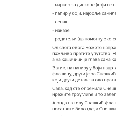
- маркер за дискове (који се н
- папир у боји, најбоље сами
- лепак
- маказе
- родитељи (да помогну око 
Од свега овога можете направ
пажљиво пратите упутство. На
а на кашичици је глава сама к
Затим, на папиру у боји нацрт
флашицу, други је за Снешкић
који други детаљ за око врат
Сада, кад сте опремили Снешк
ирежите троуглиће и то залеп
А онда на телу Снешкић-флаш
посатвите било где, а Снешки