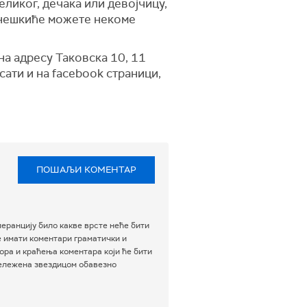
еликог, дечака или девојчицу,
Снешкиће можете некоме
на адресу Таковска 10, 11
исати и на facebook страници,
ПОШАЉИ КОМЕНТАР
еранцију било какве врсте неће бити
е имати коментари граматички и
ра и краћења коментара који ће бити
бележена звездицом обавезно