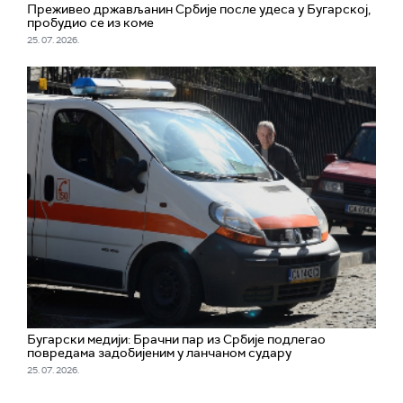
Преживео држављанин Србије после удеса у Бугарској,
пробудио се из коме
25. 07. 2026.
Бугарски медији: Брачни пар из Србије подлегао
повредама задобијеним у ланчаном судару
25. 07. 2026.