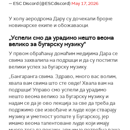
— ESC Discord (@ESCdiscord)
May 17, 2026
У холу аеродрома Дару су дочекали бројне
новинарске екипе и обожаваоци.
„Успели смо да урадимо нешто веома
велико за бугарску музику“
У првом обраћању домаћим медијима Дара се
свима захвалила на подршци и да су постигли
велики успех за бугарску музику.
„Бангаранга свима. Здраво, много вас волим,
хвала вам свима што сте овде! Хвала вам на
подршци! Управо смо успели да урадимо
нешто веома велико за бугарску музику и
надам се да је ово лекција за све да треба да
подржимо све извођаче и људе који стварају
музику и уметност уопште у Бугарској, јер
имамо веома талентоване људе који имају
много тога да покажу, али им је потребна ваша