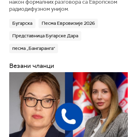
након формалних разговора са Европском
радиодифузном унијом.
Бугарска
Песма Евровизије 2026
Представница Бугарске Дара
песма „Бангаранга"
Везани чланци