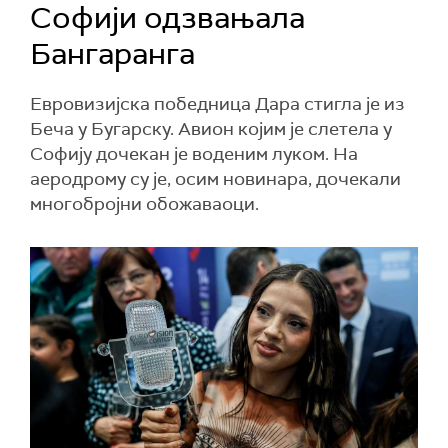
Софији одзвањала
Бангаранга
Евровизијска победница Дара стигла је из
Беча у Бугарску. Авион којим је слетела у
Софију дочекан је воденим луком. На
аеродрому су је, осим новинара, дочекали
многобројни обожаваоци.