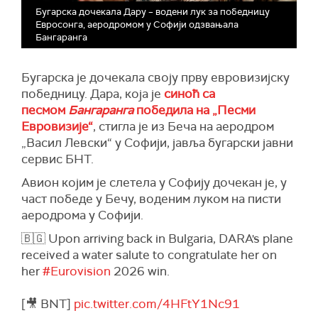
Бугарска дочекала Дару – водени лук за победницу
Евросонга, аеродромом у Софији одзвањала
Бангаранга
Бугарска је дочекала своју прву евровизијску
победницу. Дара, која је
синоћ са
песмом
Бангаранга
победила на „Песми
Евровизије“
, стигла је из Беча на аеродром
„Васил Левски“ у Софији, јавља бугарски јавни
сервис БНТ.
Авион којим је слетела у Софију дочекан је, у
част победе у Бечу, воденим луком на писти
аеродрома у Софији.
🇧🇬 Upon arriving back in Bulgaria, DARA's plane
received a water salute to congratulate her on
her
#Eurovision
2026 win.
[🎥 BNT]
pic.twitter.com/4HFtY1Nc91