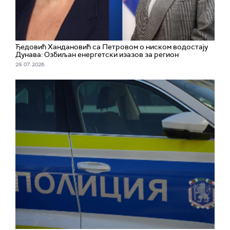
Ђедовић Хандановић са Петровом о ниском водостају
Дунава: Озбиљан енергетски изазов за регион
29. 07. 2026.