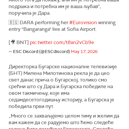
подршка и потребна им је ваша љубав“,
поручила је Дара.
🇧🇬 DARA performing her
#Eurovision
winning
entry "Bangaranga" live at Sofia Airport.
[🎥 BNT]
pic.twitter.com/t8xn2vCb9e
— ESC Discord (@ESCdiscord)
May 17, 2026
Директорка Бугарске националне телевизије
(БНТ) Милена Милотинова рекла је да цео
свет данас прича о Бугарској, толико смо
срећни што су Дара и Бугарска победиле на
овом такмичењу, које има
седамдесетогодишњу историју, а Бугарска је
победила први пут.
„Много се захваљујемо целом тиму и желим да
вам кажем да се радујемо што ћемо следеће