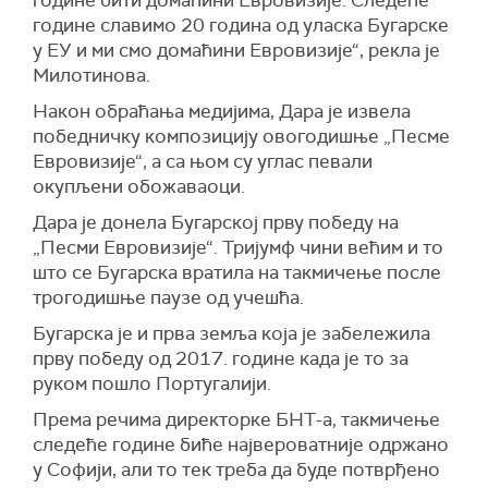
године бити домаћини Евровизије. Следеће
године славимо 20 година од уласка Бугарске
у ЕУ и ми смо домаћини Евровизије“, рекла је
Милотинова.
Након обраћања медијима, Дара је извела
победничку композицију овогодишње „Песме
Евровизије“, а са њом су углас певали
окупљени обожаваоци.
Дара је донела Бугарској прву победу на
„Песми Евровизије“. Тријумф чини већим и то
што се Бугарска вратила на такмичење после
трогодишње паузе од учешћа.
Бугарска је и прва земља која је забележила
прву победу од 2017. године када је то за
руком пошло Португалији.
Према речима директорке БНТ-а, такмичење
следеће године биће највероватније одржано
у Софији, али то тек треба да буде потврђено