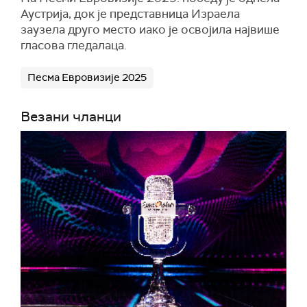
Аустрија, док је представница Израела
заузела друго место иако је освојила највише
гласова гледалаца.
Песма Евровизије 2025
Везани чланци