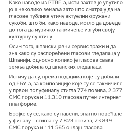
Како наводе из РТВЕ-а, исти захтев је упутило
још неколико земаља зато што сматрају да на
гласове публике утичу актуелни оружани
сукоби, што би, како наводе, могло да доведе
до тога да музичко такмичење изгуби своју
културну суштину.
Осим тога, шпански јавни сервис тражи и да
зна како су распоређени гласови гледалаца у
Шпанији, односно колико је гласова свака
земља добила од шпанских гледалаца.
Истичу да су, према подацима које су добили
од ЕБУ-а, за композиције које су се такмичиле
у првом полуфиналу стигла 774 позива, 2.377
СМС порука и 11.310 гласова путем интернет
платформе.
Бројке су се, како су навели, знатно повећале
у финалу – стигла су 7.823 позива, 23.849
СМС порука и 111.565 онлајн гласова.