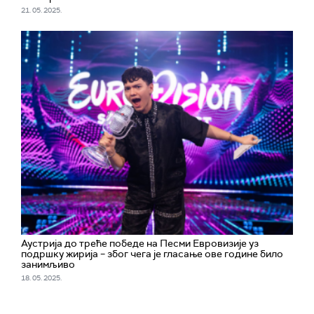
21. 05. 2025.
Аустрија до треће победе на Песми Евровизије уз
подршку жирија – због чега је гласање ове године било
занимљиво
18. 05. 2025.