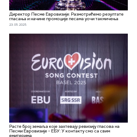
Директор Песме Евровизије: Размотрићемо резултате
гласања и начине промоције песама уочи такмичења
23. 05. 2025.
Расте број земаља које захтевају ревизију гласова на
Песми Евровизије – ЕБУ: У контакту смо са свим
емитерима