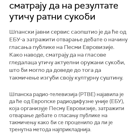
сматрају да на резултате
утичу ратни сукоби
Шпански јавни сервис саопштио је да ће од
ЕБУ-а затражити отварање дебате о начину
гласања публике на Песми Евровизије.
Како наводе, сматрају да на гласове
гледалаца утичу актуелни оружани сукоби,
што би могло да доведе до тога да
такмичење изгуби своју културну суштину.
Шпанска радио-телевизија (РТВЕ) најавила је
да ће од Европске радиодифузне уније (ЕБУ),
која организује Песму Евровизије, затражити
отварање дебате о гласању публике на
такмичењу како би се проценило да ли је
тренутна метода најприкладнија.