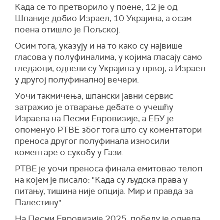
Када се то претворило у поене, 12 је од
Шпаније добио Израел, 10 Украјина, а осам
поена отишло је Пољској.
Осим тога, указују и на то како су највише
гласова у полуфиналима, у којима гласају само
гледаоци, однели су Украјина у првој, а Израел
у другој полуфиналној вечери.
Уочи такмичења, шпански јавни сервис
затражио је отварање дебате о учешћу
Израела на Песми Евровизије, а ЕБУ је
опоменуо РТВЕ због тога што су коментатори
преноса другог полуфинала износили
коментаре о сукобу у Гази.
РТВЕ је уочи преноса финала емитовао телоп
на којем је писало: "Када су људска права у
питању, тишина није опција. Мир и правда за
Палестину".
На Песми Евровизије 2025. победу је однела