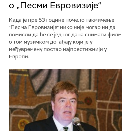
о „Песми Евровизије“
Када је пре 53 године почело такмичење
"Песма Евровизије" нико није могао ни да
помисли да ће се једног дана снимати филм
о том музичком догађају који је у
међувремену постао најпрестижнији у
Европи.