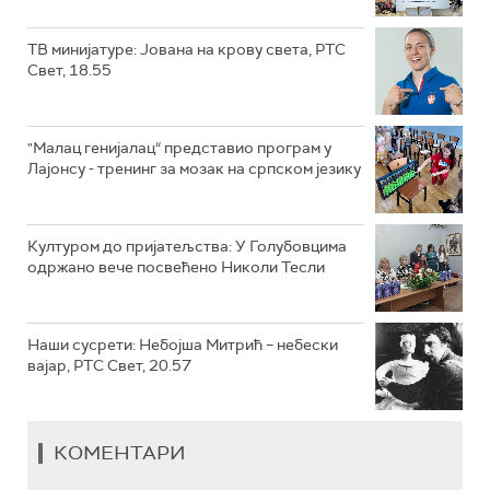
ТВ минијатуре: Јована на крову света, РТС
Свет, 18.55
"Малац генијалац“ представио програм у
Лајонсу - тренинг за мозак на српском језику
Културом до пријатељства: У Голубовцима
одржано вече посвећено Николи Тесли
Наши сусрети: Небојша Митрић – небески
вајар, РТС Свет, 20.57
КОМЕНТАРИ