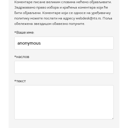
Коментаре писане великим словима нећемо објављивати.
Задржавамо право избора и краћења коментара који ће
бити објављени. Коментаре који се односе на уређивачку
политику можете послати на адресу webdesk@rts.rs. Поља
обележена звездицом обавезно попуните.
*Ваше име:
*наслов
*текст