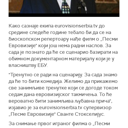
Како сазнаје екипа eurovisionserbia.tv до
средине следеће године тебало би да се на
биоскопском репертоару нађе филм о „Песми
Евровизије" који још нема радни наслов. За
сада је познато да ће се сценарио базирати на
обимном документарном материјалу који је у
власништву ЕБУ.
"Тренутно се ради на сценарију. За сада знамо
да ће то бити комедија. Желимо да прикажемо
све занимљиве тренутке који се догоде током
седам дана евровизијског такмичења. То ће
вероватно бити занимљива љубавна прича",
изјавио је за eurovisionserbia.tv супервизор
„Песме Евровизије" Сванте Стокселијус.
За снимање првог играног филма о „Песми