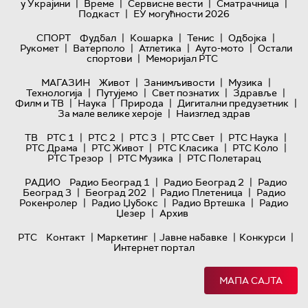
|
|
|
|
у Украјини
Време
Сервисне вести
Сматрачница
|
Подкаст
ЕУ могућности 2026
|
|
|
|
СПОРТ
Фудбал
Кошарка
Тенис
Одбојка
|
|
|
|
Рукомет
Ватерполо
Атлетика
Ауто-мото
Остали
|
спортови
Меморијал РТС
|
|
|
МАГАЗИН
Живот
Занимљивости
Музика
|
|
|
|
Технологијa
Путујемо
Свет познатих
Здравље
|
|
|
|
Филм и ТВ
Наука
Природа
Дигитални предузетник
|
За мале велике хероје
Наизглед здрав
|
|
|
|
|
ТВ
РТС 1
РТС 2
РТС 3
РТС Свет
РТС Наука
|
|
|
|
РТС Драма
РТС Живот
РТС Класика
РТС Коло
|
|
РТС Трезор
РТС Музика
РТС Полетарац
|
|
РАДИО
Радио Београд 1
Радио Београд 2
Радио
|
|
|
Београд 3
Београд 202
Радио Плетеница
Радио
|
|
|
Рокенролер
Радио Џубокс
Радио Вртешка
Радио
|
Џезер
Архив
|
|
|
|
РТС
Контакт
Маркетинг
Јавне набавке
Конкурси
Интернет портал
МАПА САЈТА