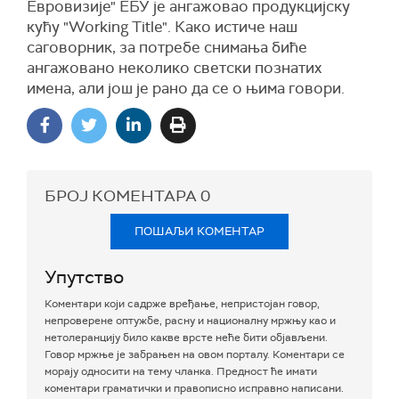
Евровизије" ЕБУ је ангажовао продукцијску
кућу "Working Title". Како истиче наш
саговорник, за потребе снимања биће
ангажовано неколико светски познатих
имена, али још је рано да се о њима говори.
БРОЈ КОМЕНТАРА
0
ПОШАЉИ КОМЕНТАР
Упутство
Коментари који садрже вређање, непристојан говор,
непроверене оптужбе, расну и националну мржњу као и
нетолеранцију било какве врсте неће бити објављени.
Говор мржње је забрањен на овом порталу. Коментари се
морају односити на тему чланка. Предност ће имати
коментари граматички и правописно исправно написани.