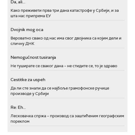
Da, ali...
Како преживети прва три дана катастрофе у Србији, и за
шта нас припрема ЕУ
Dvojnik mog oca
Вероватно свако од нас има свог двојника са којим дели и
сличну ДНК
Nemogućnost tusiranja
Не туширате се сваког дана – не стидите се, то је здраво
Cestitke za uspeh
Да ли сте знали да се најбоље грамофонске ручице
производе у Србији
Re: Eh...
Лесковачка спржа – производ са заштићеним географским
пореклом