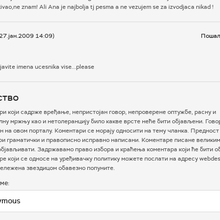
ivao,ne znam! Ali Ana je najbolja tj pesma a ne vezujem se za izvodjaca nikad !
 27.јан.2009 14:09)
Пошаљ
avite imena ucesnika vise...please
ство
и који садрже вређање, непристојан говор, непроверене оптужбе, расну и
ну мржњу као и нетолеранцију било какве врсте неће бити објављени. Гово
 на овом порталу. Коментари се морају односити на тему чланка. Предност
ри граматички и правописно исправно написани. Коментаре писане велики
бјављивати. Задржавамо право избора и краћења коментара који ће бити о
е који се односе на уређивачку политику можете послати на адресу webdesk
ележена звездицом обавезно попуните.
ме: