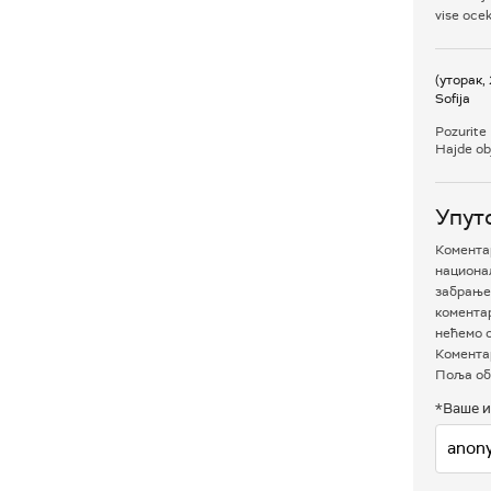
vise ocek
(уторак,
Sofija
Pozurite
Hajde obj
Упут
Коментар
национал
забрањен
комента
нећемо о
Коментар
Поља об
*Ваше и