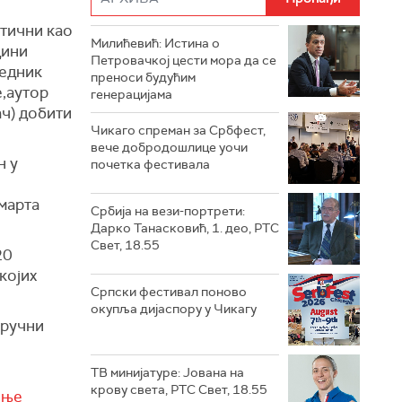
тични као
Милићевић: Истина о
дини
Петровачкој цести мора да се
бедник
преноси будућим
е,аутор
генерацијама
ач) добити
Чикаго спреман за Србфест,
вече добродошлице уочи
н у
почетка фестивала
 марта
Србија на вези-портрети:
Дарко Танасковић, 1. део, РТС
Свет, 18.55
20
којих
Српски фестивал поново
окупља дијаспору у Чикагу
тручни
ТВ минијатуре: Јована на
крову света, РТС Свет, 18.55
ење