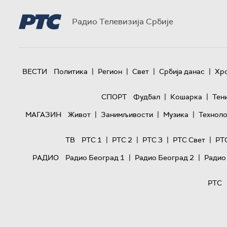
Радио Телевизија Србије
|
|
|
|
ВЕСТИ
Политика
Регион
Свет
Србија данас
Хр
|
|
СПОРТ
Фудбал
Кошарка
Тен
|
|
|
МАГАЗИН
Живот
Занимљивости
Музика
Техноло
|
|
|
|
ТВ
РТС 1
РТС 2
РТС 3
РТС Свет
РТ
|
|
РАДИО
Радио Београд 1
Радио Београд 2
Радио
РТС