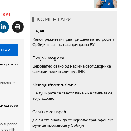
2009
КОМЕНТАРИ
Da, ali...
Како преживети прва три дана катастрофе у
Србији, и за шта нас припрема ЕУ
НТАР
Dvojnik mog oca
и одговор
Вероватно свако од нас има свог двојника
са којим дели и сличну ДНК
 Pesma im
Nemogućnost tusiranja
Не туширате се сваког дана – не стидите се,
то је здраво
и одговор
Cestitke za uspeh
Да ли сте знали да се најбоље грамофонске
o super na
ручице производе у Србији
 ja od njih