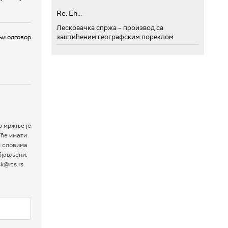
Re: Eh...
Лесковачка спржа – производ са
заштићеним географским пореклом
и одговор
р мржње је
 ће имати
м словима
бјављени.
@rts.rs.