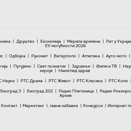
|
|
|
|
оника
Друштво
Економија
Мерила времена
Рат у Украји
ЕУ могућности 2026
|
|
|
|
|
|
ис
Одбојка
Рукомет
Ватерполо
Атлетика
Ауто-мото
|
|
|
|
|
гијa
Путујемо
Свет познатих
Здравље
Филм и ТВ
Нау
|
хероје
Наизглед здрав
|
|
|
|
С Наука
РТС Драма
РТС Живот
РТС Класика
РТС Коло
|
|
|
 Београд 3
Београд 202
Радио Плетеница
Радио Рокенро
Архив
|
|
|
|
Контакт
Маркетинг
Јавне набавке
Конкурси
Интернет п