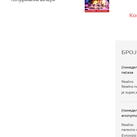
Ко
БРОЈ
(понеде
natasa
Realno
Realno n
je super,a
(понеде
anonymo
Realno
naravno 
Evrovizij