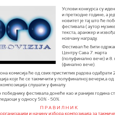
Услови конкурса су иден
и претходне године, а је
новитет је тај што ће по
фестивала ( аутор музик
текста, аранжер и извођ
новчану награду.
Фестивал ће бити одржа
Центру Сава 7. марта
(полуфинално вече) и 8.
(финално вече).
она комисија ће од свих пристиглих радова одабрати 
ија које ће се такмичити у полуфиналној вечери,а од 
 композиција слушати у финалу.
 победнику фестивала донеће као и ранијих година с
ледаоци у односу 50% - 50%.
П Р А В И Л Н И К
 организацији и начину избора композиција за такмич