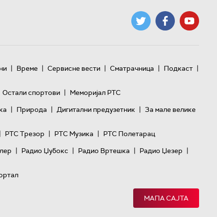
|
|
|
|
|
ни
Време
Сервисне вести
Сматрачница
Подкаст
|
Остали спортови
Меморијал РТС
|
|
|
ка
Природа
Дигитални предузетник
За мале велике
|
|
|
РТС Трезор
РТС Музика
РТС Полетарац
|
|
|
|
лер
Радио Џубокс
Радио Вртешка
Радио Џезер
ортал
МАПА САЈТА