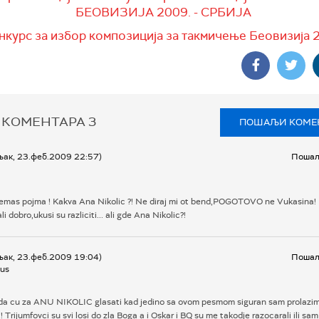
БЕОВИЗИЈА 2009. - СРБИЈА
нкурс за избор композиција за такмичење Беовизија 
 КОМЕНТАРА
3
ПОШАЉИ КОМЕ
љак, 23.феб.2009 22:57)
Пошаљ
emas pojma ! Kakva Ana Nikolic ?! Ne diraj mi ot bend,POGOTOVO ne Vukasina!
li dobro,ukusi su razliciti... ali gde Ana Nikolic?!
љак, 23.феб.2009 19:04)
Пошаљ
us
da cu za ANU NIKOLIC glasati kad jedino sa ovom pesmom siguran sam prolazim
i ! Trijumfovci su svi losi do zla Boga a i Oskar i BQ su me takodje razocarali ili sam