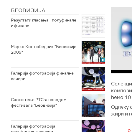
БЕОВИЗИЈА
Резултати гласања - полуфинале
и финале
Марко Кон победник "Беовизије
2009"
Галерија фотографија финалне
вечери
Селекци
композиц
ћемо 10
Саопштење РТС-а поводом
фестивала "Беовизија"
Одлуку о
жири и г
Галерија фотографија
о
полуфиналне вечери