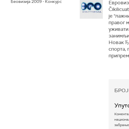
Беовизија 2009 - Конкурс
Евровиз
Čikilicu
је "лажн
правог м
уживати.
занимљи
Новак Ђ
спорта, 
припрем
БРОЈ
Упут
Коментар
национал
забрањен