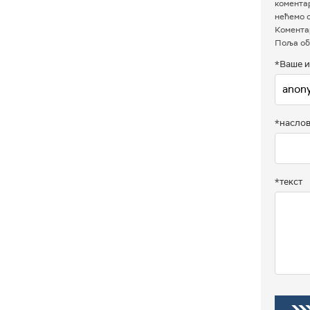
комента
нећемо о
Коментар
Поља об
*Ваше и
*насло
*текст