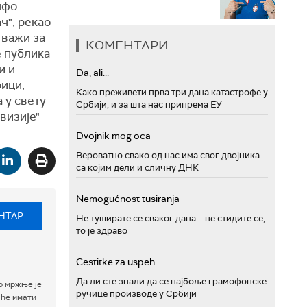
лфо
ач", рекао
 важи за
КОМЕНТАРИ
е публика
и и
Da, ali...
рици,
Како преживети прва три дана катастрофе у
 у свету
Србији, и за шта нас припрема ЕУ
визије"
Dvojnik mog oca
Вероватно свако од нас има свог двојника
са којим дели и сличну ДНК
Nemogućnost tusiranja
НТАР
Не туширате се сваког дана – не стидите се,
то је здраво
Cestitke za uspeh
Да ли сте знали да се најбоље грамофонске
р мржње је
ручице производе у Србији
 ће имати