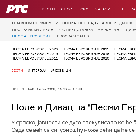
РТС
ВЕСТИ
СПОРТ
OKO
МАГАЗИН
ТВ
Р
О JАВНОМ СЕРВИСУ
ИНФОРМАТОР О РАДУ ЈАВНЕ МЕДИЈСКЕ 
ПРОГРАМСКИ АРХИВ
РТС ПРЕДСТАВЉА
МАРКЕТИНГ
ДИЈ
ПЕСМА ЕВРОВИЗИЈЕ
PROGRAM SALES
ПЕСМА ЕВРОВИЗИЈЕ 2026
ПЕСМА ЕВРОВИЗИЈЕ 2025
ПЕСМА ЕВР
ПЕСМА ЕВРОВИЗИЈЕ 2019
ПЕСМА ЕВРОВИЗИЈЕ 2018
ПЕСМА ЕВР
ПЕСМА ЕВРОВИЗИЈЕ 2011
ПЕСМА ЕВРОВИЗИЈЕ 2010
ПЕСМА ЕВР
ВЕСТИ
ИНТЕРВЈУ
УЧЕСНИЦИ
ПОНЕДЕЉАК, 19.05.2008, 15:32 -> 17:48
Ноле и Дивац на "Песми Ев
У српској јавности се дуго спекулисало ко ће
Сада се већ са сигурношћу може рећи да ће се