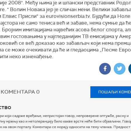
ије 2008". Међу њима је и шпански представник Родо
atre. " Волим Новака јер је сличан мени. Велики забављ
и Елвис Присли" за eurovisionserbia.tv. Будући да Ноле
ајстора не само тениса већ и забаве, нема сумње да ћ
 Бројним имитацијама највећих асова белог спорта, ал
вим гостовањима у најгледанијим ТВ емисијама у Аме
оковић се већ доказао као забављач који нема премца
па се може очекивати да ће и гледаоцима „Песме Евро
ити неко изненађење.
 КОМЕНТАРА
0
ПОШАЉИ КОМЕ
ство
и који садрже вређање, непристојан говор, непроверене оптужбе, расну и
ну мржњу као и нетолеранцију било какве врсте неће бити објављени. Гово
 на овом порталу. Коментари се морају односити на тему чланка. Предност