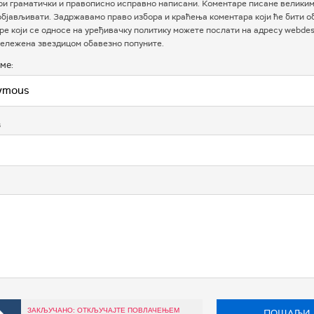
ри граматички и правописно исправно написани. Коментаре писане велики
бјављивати. Задржавамо право избора и краћења коментара који ће бити о
е који се односе на уређивачку политику можете послати на адресу webdesk
ележена звездицом обавезно попуните.
ме:
в
ЗАКЉУЧАНО: ОТКЉУЧАЈТЕ ПОВЛАЧЕЊЕМ
ПОШАЉИ