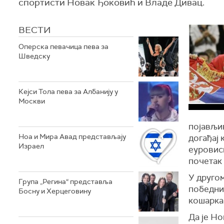
спортисти Новак Ђоковић и Владе Дивац.
ВЕСТИ
Оперска певачица пева за
Шведску
Кејси Тола пева за Албанију у
Москви
појављи
Ноа и Мира Авад представљају
догађај 
Израел
еуровис
почетак 
У другом
Група „Регина“ представља
победниц
Босну и Херцеговину
кошаркаш
Да је Но