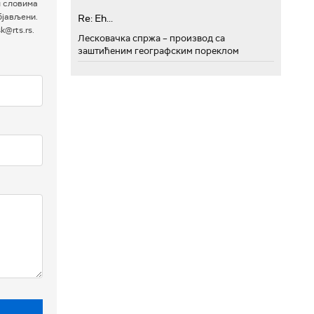
м словима
бјављени.
Re: Eh...
@rts.rs.
Лесковачка спржа – производ са
заштићеним географским пореклом