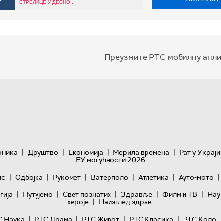
СТРЕЛИЦЕ У ДЕСНО ...
Преузмите РТС мобилну апли
|
|
|
|
оника
Друштво
Економија
Мерила времена
Рат у Украји
ЕУ могућности 2026
|
|
|
|
|
|
ис
Одбојка
Рукомет
Ватерполо
Атлетика
Ауто-мото
|
|
|
|
|
гијa
Путујемо
Свет познатих
Здравље
Филм и ТВ
Нау
|
хероје
Наизглед здрав
|
|
|
|
С Наука
РТС Драма
РТС Живот
РТС Класика
РТС Коло