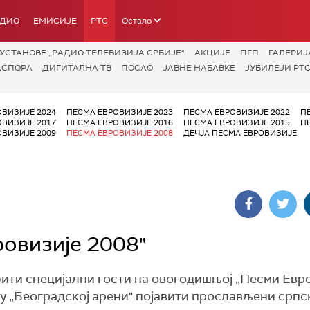
АДИО
ЕМИСИЈЕ
РТС
Остало
УСТАНОВЕ „РАДИО-ТЕЛЕВИЗИЈА СРБИЈЕ“
АКЦИЈЕ
ПГП
ГАЛЕРИЈ
АСПОРА
ДИГИТАЛНА ТВ
ПОСАО
ЈАВНЕ НАБАВКЕ
ЈУБИЛЕЈИ РТС
ОВИЗИЈЕ 2024
ПЕСМА ЕВРОВИЗИЈЕ 2023
ПЕСМА ЕВРОВИЗИЈЕ 2022
П
ОВИЗИЈЕ 2017
ПЕСМА ЕВРОВИЗИЈЕ 2016
ПЕСМА ЕВРОВИЗИЈЕ 2015
П
ОВИЗИЈЕ 2009
ПЕСМА ЕВРОВИЗИЈЕ 2008
ДЕЧЈА ПЕСМА ЕВРОВИЗИЈЕ
ровизије 2008"
 бити специјални гости на овогодишњој „Песми Евро
 у „Београдској арени" појавити прослављени српс