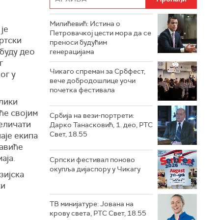
Милићевић: Истина о
је
Петровачкој цести мора да се
ртски
преноси будућим
буду део
генерацијама
г
Чикаго спреман за Србфест,
ог у
вече добродошлице уочи
почетка фестивала
лики
ће својим
Србија на вези-портрети:
величати
Дарко Танасковић, 1. део, РТС
Свет, 18.55
наје екипа
јавиће
аја.
Српски фестивал поново
окупља дијаспору у Чикагу
зијска
ки
ТВ минијатуре: Јована на
крову света, РТС Свет, 18.55