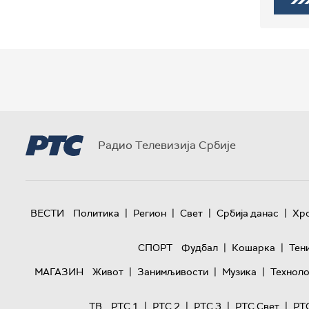
Радио Телевизија Србије
|
|
|
|
ВЕСТИ
Политика
Регион
Свет
Србија данас
Хр
|
|
СПОРТ
Фудбал
Кошарка
Тен
|
|
|
МАГАЗИН
Живот
Занимљивости
Музика
Техноло
|
|
|
|
ТВ
РТС 1
РТС 2
РТС 3
РТС Свет
РТ