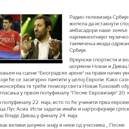
Радио-телевизија Србије 
желела да истакнути спо
амбасадори наше земље 
најеминентнијег музичко
такмичења икада одржан
Србији.
Врхунски спортисти и ве
шоумени Новак и Дивац 
вањем на сцени "Београдске арене" на прави начин у
који ће се засигурно памтити у целој Европи. Како саз
ионсербиа.тв трећи тенисер света Новак Ђоковић об
гласања у првом полуфиналу "Песме Евровизије" 20. м
 полуфиналу 22. маја, исто то ће учинити прва еврови
а Лyс Асиа. Исти задатак имаће и најтрофејнији српс
 Владе Дивац у финалу 24. маја.
вак велики шоумен знају и неки од учесника „ Песме