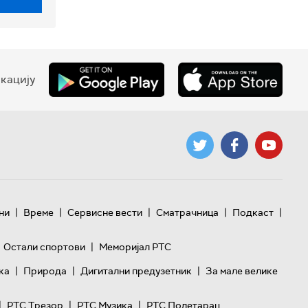
кацију
|
|
|
|
|
ни
Време
Сервисне вести
Сматрачница
Подкаст
|
Остали спортови
Меморијал РТС
|
|
|
ка
Природа
Дигитални предузетник
За мале велике
|
|
|
РТС Трезор
РТС Музика
РТС Полетарац