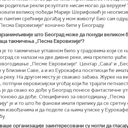
ми родитељи рекли резултате нисам могао да верујем!
вовати великој победи Марије Шерифовић је неописи
е памтим срећнији догађај у мом животу! Био сам од
Песма Евровизије" коначно бити у Београду.
најзанимљивије што Београд може да понуди великом б
аца такмичења „Песма Евровизије"?
а је то такмичење углавном било у градовима који се н
оград се налази на две дивне реке, има прелепо ушће к
овогодишње „Песме Евровизије". Центар „Сава" и „Бе
у у близини Саве, а и из Еурокафеа посетиоци ће имат
а реку. На другом месту је свакако забава. Журке на в
, потпуни евровизијски угођај који ће трајати петнаест
је да свако ко дође у Београд понесе фантастичне ут
поново да дође. Специфично за овогодишњу „Песма
ју" је и то што ће фанови имати прилику да се сретну 
м извођачима и да поделе са њима утиске у Еурокафе
бу.
 ваше организације заинтересовани су могли да гласају