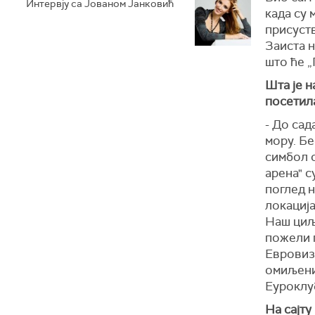
Интервју са Јованом Јанковић
када су 
присуст
Заиста н
што ће „
Шта је 
посетил
- До сад
мору. Бе
симбол 
арена" с
поглед н
локација
Наш циљ 
пожели 
Евровизи
омиљени
Еуроклу
На сајту