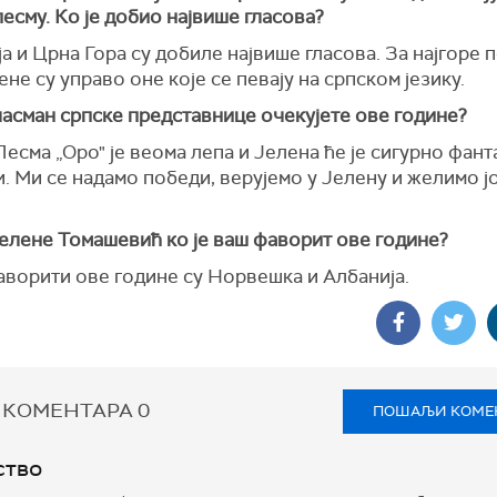
песму. Ко је добио највише гласова?
ја и Црна Гора су добиле највише гласова. За најгоре 
не су управо оне које се певају на српском језику.
ласман српске представнице очекујете ове године?
 Песма „Оро" је веома лепа и Јелена ће је сигурно фан
. Ми се надамо победи, верујемо у Јелену и желимо ј
елене Томашевић ко је ваш фаворит ове године?
аворити ове године су Норвешка и Албанија.
 КОМЕНТАРА
0
ПОШАЉИ КОМЕ
ство