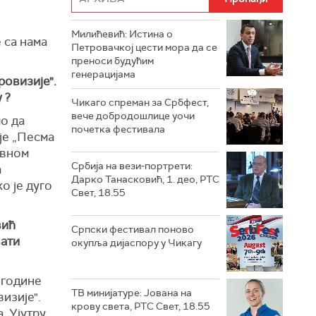
Милићевић: Истина о
 са нама
Петровачкој цести мора да се
преноси будућим
генерацијама
ровизије".
 ?
Чикаго спреман за Србфест,
вече добродошлице уочи
мо да
почетка фестивала
 је „Песма
ивном
Србија на вези-портрети:
а
Дарко Танасковић, 1. део, РТС
о је дуго
Свет, 18.55
вић
Српски фестивал поново
вати
окупља дијаспору у Чикагу
 године
ТВ минијатуре: Јована на
изије".
крову света, РТС Свет, 18.55
. Ујутру