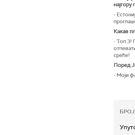
најгору 
- Естони
проглаше
Какав п
- Топ 3!
отпевати
среће!
Поред Ј
- Моји ф
БРОЈ
Упут