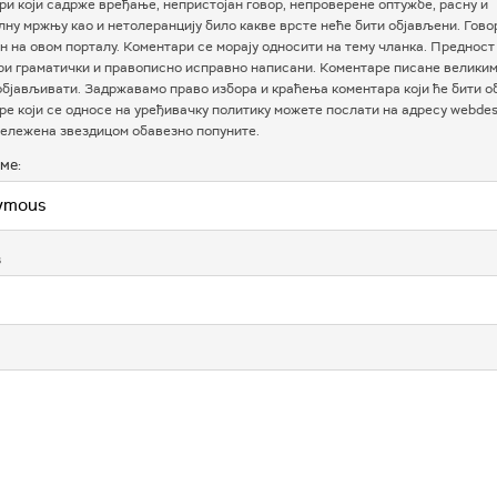
и који садрже вређање, непристојан говор, непроверене оптужбе, расну и
ну мржњу као и нетолеранцију било какве врсте неће бити објављени. Гово
 на овом порталу. Коментари се морају односити на тему чланка. Предност
ри граматички и правописно исправно написани. Коментаре писане велики
бјављивати. Задржавамо право избора и краћења коментара који ће бити о
е који се односе на уређивачку политику можете послати на адресу webdesk
ележена звездицом обавезно попуните.
ме:
в