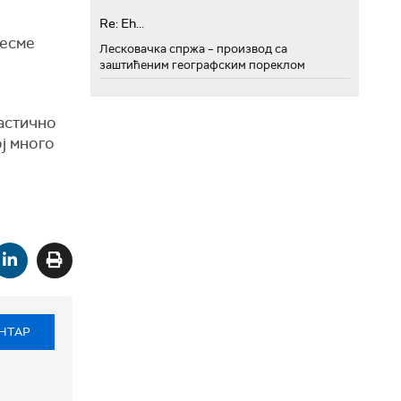
Re: Eh...
песме
Лесковачка спржа – производ са
заштићеним географским пореклом
тастично
ој много
НТАР