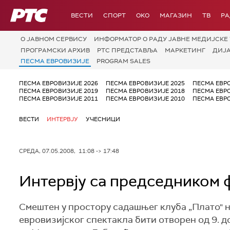
РТС
ВЕСТИ
СПОРТ
OKO
МАГАЗИН
ТВ
Р
О JАВНОМ СЕРВИСУ
ИНФОРМАТОР О РАДУ ЈАВНЕ МЕДИЈСКЕ 
ПРОГРАМСКИ АРХИВ
РТС ПРЕДСТАВЉА
МАРКЕТИНГ
ДИЈ
ПЕСМА ЕВРОВИЗИЈЕ
PROGRAM SALES
ПЕСМА ЕВРОВИЗИЈЕ 2026
ПЕСМА ЕВРОВИЗИЈЕ 2025
ПЕСМА ЕВР
ПЕСМА ЕВРОВИЗИЈЕ 2019
ПЕСМА ЕВРОВИЗИЈЕ 2018
ПЕСМА ЕВР
ПЕСМА ЕВРОВИЗИЈЕ 2011
ПЕСМА ЕВРОВИЗИЈЕ 2010
ПЕСМА ЕВР
ВЕСТИ
ИНТЕРВЈУ
УЧЕСНИЦИ
СРЕДА, 07.05.2008, 11:08 -> 17:48
Интервју са председником 
Смештен у простору садашњег клуба „Плато" н
евровизијског спектакла бити отворен од 9. до