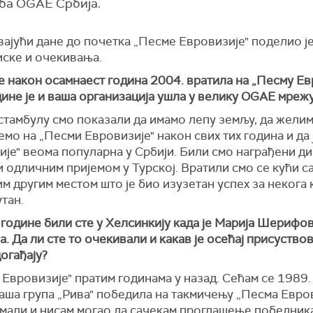
ба OGAE Србија.
ајући дане до почетка „Песме Евровизије" поделио је
иске и очекивања.
е након осамнаест година 2004. вратила на „Песму Ев
ине је и ваша организација ушла у велику OGAE мрежу
Истамбулу смо показали да имамо лепу земљу, да жели
емо на „Песми Евровизије" након свих тих година и да
ије" веома популарна у Србији. Били смо награђени д
 одличним пријемом у Турској. Вратили смо се кући с
м другим местом што је био изузетан успех за некога к
тан.
године били сте у Хелсинкију када је Марија Шерифо
. Да ли сте то очекивали и какав је осећај присуство
огађају?
 Евровизије" пратим годинама у назад. Сећам се 1989.
наша група „Рива" победила на такмичењу „Песма Евров
мали и нисам могао да сачекам проглашење победника