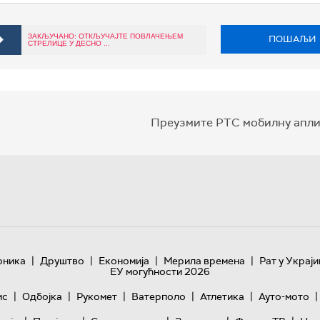
ЗАКЉУЧАНО: ОТКЉУЧАЈТЕ ПОВЛАЧЕЊЕМ
ПОШАЉИ
СТРЕЛИЦЕ У ДЕСНО ...
Преузмите РТС мобилну апли
|
|
|
|
оника
Друштво
Економија
Мерила времена
Рат у Украји
ЕУ могућности 2026
|
|
|
|
|
|
ис
Одбојка
Рукомет
Ватерполо
Атлетика
Ауто-мото