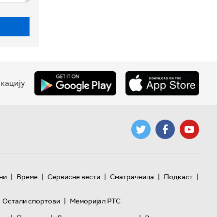
кацију
|
|
|
|
|
ни
Време
Сервисне вести
Сматрачница
Подкаст
|
Остали спортови
Меморијал РТС