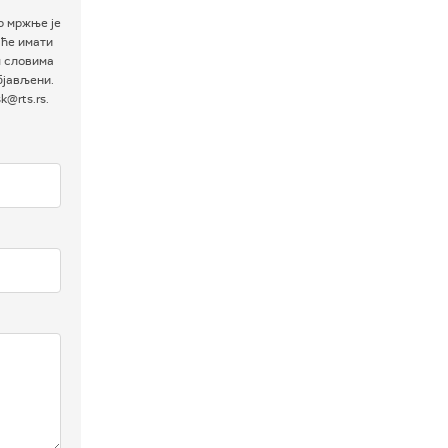
р мржње је
 ће имати
м словима
бјављени.
@rts.rs.