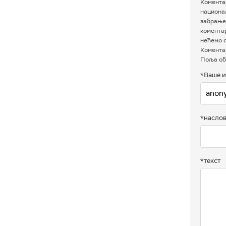
Коментар
национал
забрањен
комента
нећемо о
Коментар
Поља об
*Ваше и
*насло
*текст