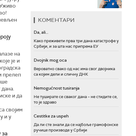
 Уживо
во!
ушевљен
КОМЕНТАРИ
Da, ali...
роју
Како преживети прва три дана катастрофе у
Србији, и за шта нас припрема ЕУ
алазе на
оје је и
Dvojnik mog oca
оградска
Вероватно свако од нас има свог двојника
и прелеп
са којим дели и сличну ДНК
ише
 дана.
Nemogućnost tusiranja
иске и да
Не туширате се сваког дана – не стидите се,
то је здраво
са својим
у и у
Cestitke za uspeh
Да ли сте знали да се најбоље грамофонске
ручице производе у Србији
 за