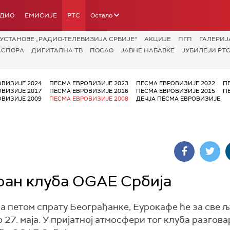
АДИО
ЕМИСИЈЕ
РТС
Остало
УСТАНОВЕ „РАДИО-ТЕЛЕВИЗИЈА СРБИЈЕ“
АКЦИЈЕ
ПГП
ГАЛЕРИЈ
АСПОРА
ДИГИТАЛНА ТВ
ПОСАО
ЈАВНЕ НАБАВКЕ
ЈУБИЛЕЈИ РТС
ОВИЗИЈЕ 2024
ПЕСМА ЕВРОВИЗИЈЕ 2023
ПЕСМА ЕВРОВИЗИЈЕ 2022
П
ОВИЗИЈЕ 2017
ПЕСМА ЕВРОВИЗИЈЕ 2016
ПЕСМА ЕВРОВИЗИЈЕ 2015
П
ОВИЗИЈЕ 2009
ПЕСМА ЕВРОВИЗИЈЕ 2008
ДЕЧЈА ПЕСМА ЕВРОВИЗИЈЕ
фан клуба OGAE Србија
а петом спрату Београђанке, Еурокафе ће за све 
 27. маја. У пријатној атмосфери тог клуба разгов