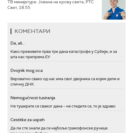
ТВ минијатуре: Јована на крову света, РТС
Свет, 18.55
КОМЕНТАРИ
Da, ali...
Како преживети прва три дана катастрофе у Србији, и за
шта нас припрема ЕУ
Dvojnik mog oca
Вероватно свако од нас има свог двојника са којим дели и
сличну ДНК
Nemogućnost tusiranja
Не туширате се сваког дана – не стидите се, то је здраво
Cestitke za uspeh
Да ли сте знали да се најбоље грамофонске ручице