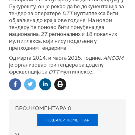
Букурешту, он је рекао да ће документација за
тендер за оператере
DTT
мултиплекса бити
објављена до краја ове године. На новом
тендеру ће поново бити понуђена два
национална, 27 регионалних и 18 локалних
мултиплекса, који нису подељени у
претходним тендерима.
Од марта 2014. и марта 2015. године,
ANCOM
је организовао три тендера за доделу
фреквенција за
DTT
мултиплексе.
БРОЈ КОМЕНТАРА
0
ПОШАЉИ КОМЕНТАР