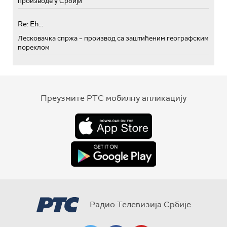
производе у Србији
Re: Eh...
Лесковачка спржа – производ са заштићеним географским
пореклом
Преузмите РТС мобилну апликацију
Радио Телевизија Србије