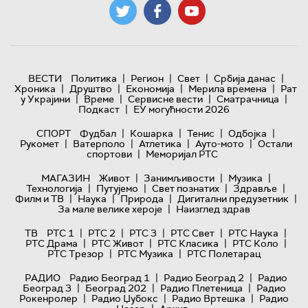
|
|
|
|
ВЕСТИ
Политика
Регион
Свет
Србија данас
|
|
|
|
Хроника
Друштво
Економија
Мерила времена
Рат
|
|
|
|
у Украјини
Време
Сервисне вести
Сматрачница
|
Подкаст
ЕУ могућности 2026
|
|
|
|
СПОРТ
Фудбал
Кошарка
Тенис
Одбојка
|
|
|
|
Рукомет
Ватерполо
Атлетика
Ауто-мото
Остали
|
спортови
Меморијал РТС
|
|
|
МАГАЗИН
Живот
Занимљивости
Музика
|
|
|
|
Технологијa
Путујемо
Свет познатих
Здравље
|
|
|
|
Филм и ТВ
Наука
Природа
Дигитални предузетник
|
За мале велике хероје
Наизглед здрав
|
|
|
|
|
ТВ
РТС 1
РТС 2
РТС 3
РТС Свет
РТС Наука
|
|
|
|
РТС Драма
РТС Живот
РТС Класика
РТС Коло
|
|
РТС Трезор
РТС Музика
РТС Полетарац
|
|
РАДИО
Радио Београд 1
Радио Београд 2
Радио
|
|
|
Београд 3
Београд 202
Радио Плетеница
Радио
|
|
|
Рокенролер
Радио Џубокс
Радио Вртешка
Радио