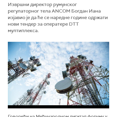
Извршни директор румунског
регулаторног тела ANCOM Богдан Иана
изјавио је да ће се наредне године одржати
нови тендер за оператере DTT
мултиплекса.
Говорећи на Међународном дигитал форуму у