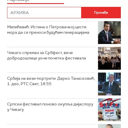
Милићевић: Истина о Петровачкој цести
мора да се преноси будућим генерацијама
Чикаго спреман за Србфест, вече
добродошлице уочи почетка фестивала
Србија на вези-портрети: Дарко Танасковић,
1. део, РТС Свет, 18.55
Српски фестивал поново окупља дијаспору
у Чикагу