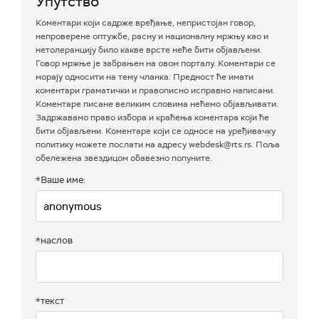
Упутство
Коментари који садрже вређање, непристојан говор,
непроверене оптужбе, расну и националну мржњу као и
нетолеранцију било какве врсте неће бити објављени.
Говор мржње је забрањен на овом порталу. Коментари се
морају односити на тему чланка. Предност ће имати
коментари граматички и правописно исправно написани.
Коментаре писане великим словима нећемо објављивати.
Задржавамо право избора и краћења коментара који ће
бити објављени. Коментаре који се односе на уређивачку
политику можете послати на адресу webdesk@rts.rs. Поља
обележена звездицом обавезно попуните.
*Ваше име:
*наслов
*текст