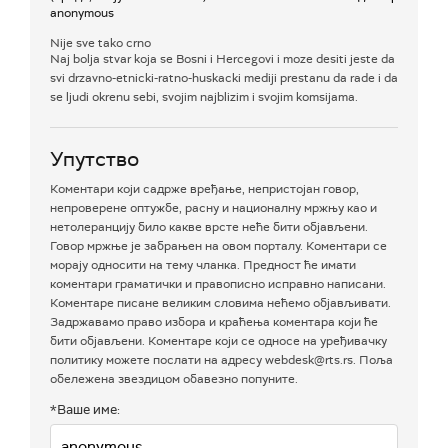
anonymous
Nije sve tako crno
Naj bolja stvar koja se Bosni i Hercegovi i moze desiti jeste da
svi drzavno-etnicki-ratno-huskacki mediji prestanu da rade i da
se ljudi okrenu sebi, svojim najblizim i svojim komsijama.
Упутство
Коментари који садрже вређање, непристојан говор,
непроверене оптужбе, расну и националну мржњу као и
нетолеранцију било какве врсте неће бити објављени.
Говор мржње је забрањен на овом порталу. Коментари се
морају односити на тему чланка. Предност ће имати
коментари граматички и правописно исправно написани.
Коментаре писане великим словима нећемо објављивати.
Задржавамо право избора и краћења коментара који ће
бити објављени. Коментаре који се односе на уређивачку
политику можете послати на адресу webdesk@rts.rs. Поља
обележена звездицом обавезно попуните.
*Ваше име: