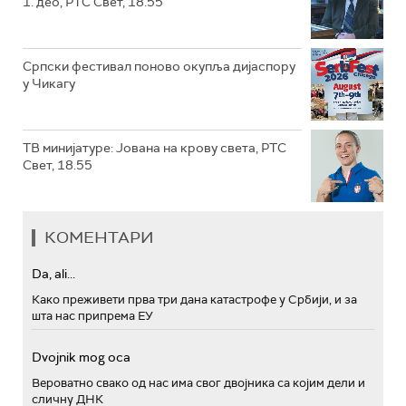
1. део, РТС Свет, 18.55
Српски фестивал поново окупља дијаспору
у Чикагу
ТВ минијатуре: Јована на крову света, РТС
Свет, 18.55
КОМЕНТАРИ
Da, ali...
Како преживети прва три дана катастрофе у Србији, и за
шта нас припрема ЕУ
Dvojnik mog oca
Вероватно свако од нас има свог двојника са којим дели и
сличну ДНК