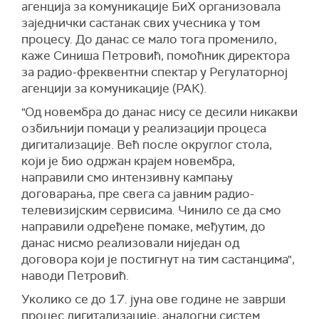
агенција за комуникације БиХ организовала
заједнички састанак свих учесника у том
процесу. До данас се мало тога променило,
каже Синиша Петровић, помоћник директора
за радио-фреквентни спектар у Регулаторној
агенцији за комуникације (РАК).
"Од новембра до данас нису се десили никакви
озбиљнији помаци у реализацији процеса
дигитализације. Већ после округлог стола,
који је био одржан крајем новембра,
направили смо интензивну кампању
договарања, пре свега са јавним радио-
телевизијским сервисима. Чинило се да смо
направили одређене помаке, међутим, до
данас нисмо реализовали ниједан од
договора који је постигнут на тим састанцима",
наводи Петровић.
Уколико се до 17. јуна ове године не заврши
процес дигитализације, аналогни систем