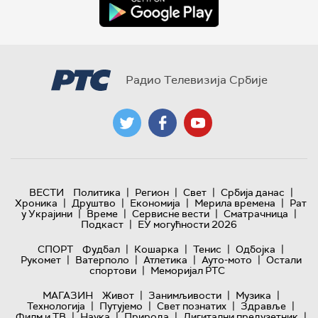
Радио Телевизија Србије
|
|
|
|
ВЕСТИ
Политика
Регион
Свет
Србија данас
|
|
|
|
Хроника
Друштво
Економија
Мерила времена
Рат
|
|
|
|
у Украјини
Време
Сервисне вести
Сматрачница
|
Подкаст
ЕУ могућности 2026
|
|
|
|
СПОРТ
Фудбал
Кошарка
Тенис
Одбојка
|
|
|
|
Рукомет
Ватерполо
Атлетика
Ауто-мото
Остали
|
спортови
Меморијал РТС
|
|
|
МАГАЗИН
Живот
Занимљивости
Музика
|
|
|
|
Технологијa
Путујемо
Свет познатих
Здравље
|
|
|
|
Филм и ТВ
Наука
Природа
Дигитални предузетник