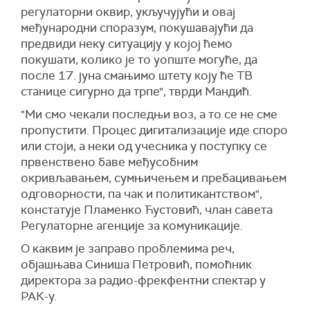
регулаторни оквир, укључујући и овај
међународни споразум, покушавајући да
предвиди неку ситуацију у којој ћемо
покушати, колико је то уопште могуће, да
после 17. јуна смањимо штету коју ће ТВ
станице сигурно да трпе", тврди Мандић.
"Ми смо чекали последњи воз, а то се не сме
пропустити. Процес дигитализације иде споро
или стоји, а неки од учесника у поступку се
првенствено баве међусобним
окривљавањем, сумњичењем и пребацивањем
одговорности, па чак и политикантством",
констатује Пламенко Ћустовић, члан савета
Регулаторне агенције за комуникације.
О каквим је заправо проблемима реч,
објашњава Синиша Петровић, помоћник
директора за радио-фрекфентни спектар у
РАК-у.