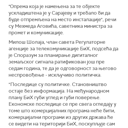
"Опрема која је намењена за те објекте
ускладиштена је у Сарајеву и требало би да
буде отпремљена на место инсталације", речи
су Мехмеда Аговића, саветника министра за
промет и комуникације.
Милош Шолаја, члан савета Регулаторне
агенције за телекомуникације БиХ, подсећа да
је Споразум за планирање дигиталног
земаљског сигнала ратификован још пре
седам година, те да је одговорност за његово
неспровођење - искључиво политичка.
"Последице су политичке. Становништво
остаје без информација. На међународном
плану БиХ губи углед и губи поверење.
Економске последице се пре свега огледају у
томе што комерцијалних програма неће бити,
комерцијални програми из других држава ће
се видети на територији БиХ, поскупљује сам