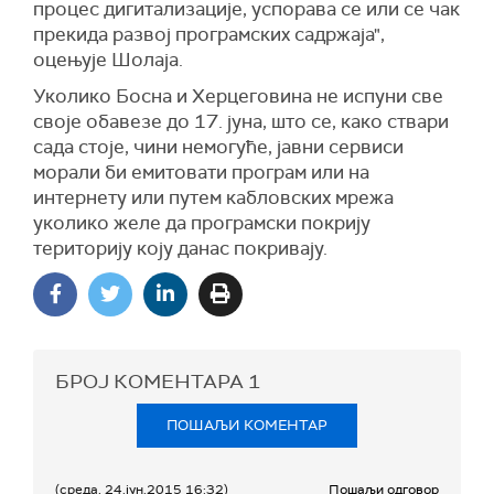
процес дигитализације, успорава се или се чак
прекида развој програмских садржаја",
оцењује Шолаја.
Уколико Босна и Херцеговина не испуни све
своје обавезе до 17. јуна, што се, како ствари
сада стоје, чини немогуће, јавни сервиси
морали би емитовати програм или на
интернету или путем кабловских мрежа
уколико желе да програмски покрију
територију коју данас покривају.
БРОЈ КОМЕНТАРА
1
ПОШАЉИ КОМЕНТАР
(среда, 24.јун.2015 16:32)
Пошаљи одговор