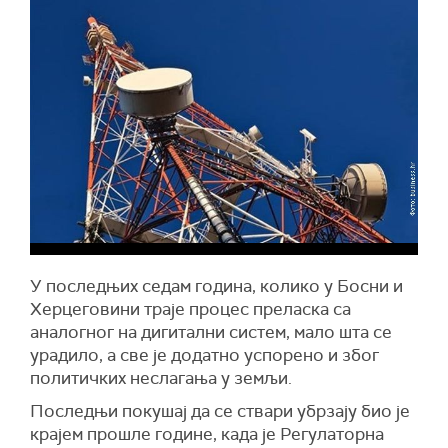
У последњих седам година, колико у Босни и
Херцеговини траје процес преласка са
аналогног на дигитални систем, мало шта се
урадило, а све је додатно успорено и због
политичких неслагања у земљи.
Последњи покушај да се ствари убрзају био је
крајем прошле године, када је Регулаторна