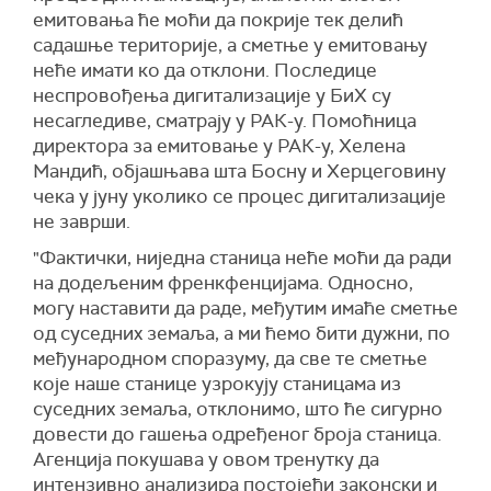
емитовања ће моћи да покрије тек делић
садашње територије, а сметње у емитовању
неће имати ко да отклони. Последице
неспровођења дигитализације у БиХ су
несагледиве, сматрају у РАК-у. Помоћница
директора за емитовање у РАК-у, Хелена
Мандић, објашњава шта Босну и Херцеговину
чека у јуну уколико се процес дигитализације
не заврши.
"Фактички, ниједна станица неће моћи да ради
на додељеним френкфенцијама. Односно,
могу наставити да раде, међутим имаће сметње
од суседних земаља, а ми ћемо бити дужни, по
међународном споразуму, да све те сметње
које наше станице узрокују станицама из
суседних земаља, отклонимо, што ће сигурно
довести до гашења одређеног броја станица.
Агенција покушава у овом тренутку да
интензивно анализира постојећи законски и