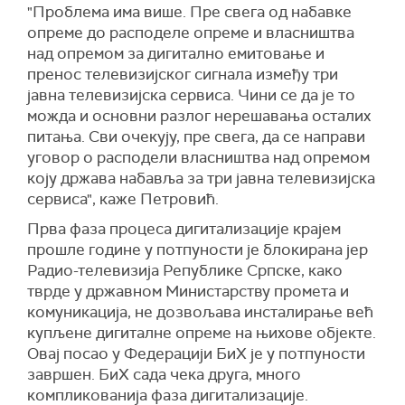
"Проблема има више. Пре свега од набавке
опреме до расподеле опреме и власништва
над опремом за дигитално емитовање и
пренос телевизијског сигнала између три
јавна телевизијска сервиса. Чини се да је то
можда и основни разлог нерешавања осталих
питања. Сви очекују, пре свега, да се направи
уговор о расподели власништва над опремом
коју држава набавља за три јавна телевизијска
сервиса", каже Петровић.
Прва фаза процеса дигитализације крајем
прошле године у потпуности је блокирана јер
Радио-телевизија Републике Српске, како
тврде у државном Министарству промета и
комуникација, не дозвољава инсталирање већ
купљене дигиталне опреме на њихове објекте.
Овај посао у Федерацији БиХ је у потпуности
завршен. БиХ сада чека друга, много
компликованија фаза дигитализације.