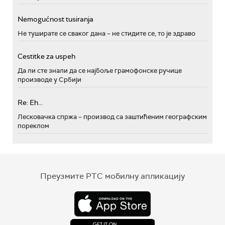
Nemogućnost tusiranja
Не туширате се сваког дана – не стидите се, то је здраво
Cestitke za uspeh
Да ли сте знали да се најбоље грамофонске ручице
производе у Србији
Re: Eh...
Лесковачка спржа – производ са заштићеним географским
пореклом
Преузмите РТС мобилну апликацију