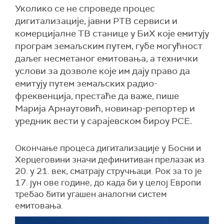
Уколико се не спроведе процес
дигитализације, јавни РТВ сервиси и
комерцијалне ТВ станице у БиХ које емитују
програм земаљским путем, губе могућност
даљег несметаног емитовања, а технички
услови за дозволе које им дају право да
емитују путем земаљских радио-
фреквенција, престаће да важе, пише
Марија Арнаутовић, новинар-репортер и
уредник вести у сарајевском бироу РСЕ.
Окончање процеса дигитализације у Босни и
Херцеговини значи дефинитиван прелазак из
20. у 21. век, сматрају стручњаци. Рок за то је
17. јун ове године, до када би у целој Европи
требао бити угашен аналогни систем
емитовања.