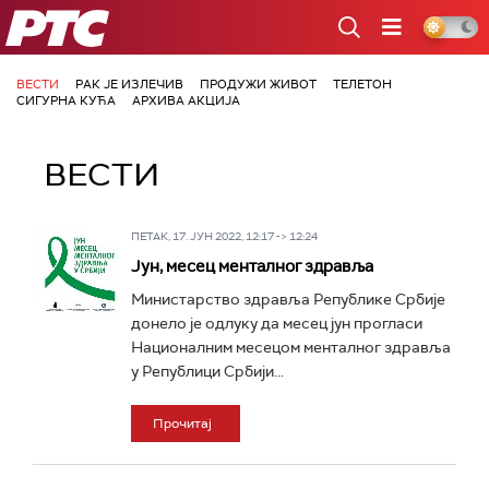
РТС
ВЕСТИ
РАК ЈЕ ИЗЛЕЧИВ
ПРОДУЖИ ЖИВОТ
ТЕЛЕТОН
СИГУРНА КУЋА
АРХИВА АКЦИЈА
ВЕСТИ
ПЕТАК, 17. ЈУН 2022, 12:17 -> 12:24
Јун, месец менталног здравља
Министарство здравља Републике Србије
донело је одлуку да месец јун прогласи
Националним месецом менталног здравља
у Републици Србији...
Прочитај