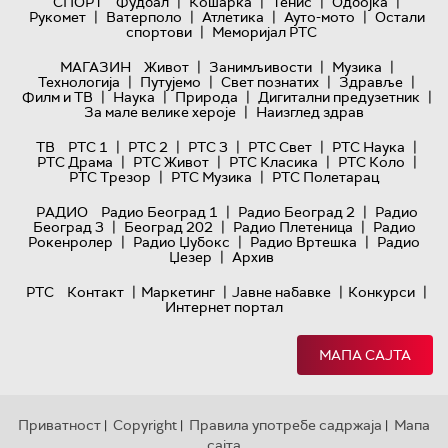
|
|
|
|
СПОРТ
Фудбал
Кошарка
Тенис
Одбојка
|
|
|
|
Рукомет
Ватерполо
Атлетика
Ауто-мото
Остали
|
спортови
Меморијал РТС
|
|
|
МАГАЗИН
Живот
Занимљивости
Музика
|
|
|
|
Технологијa
Путујемо
Свет познатих
Здравље
|
|
|
|
Филм и ТВ
Наука
Природа
Дигитални предузетник
|
За мале велике хероје
Наизглед здрав
|
|
|
|
|
ТВ
РТС 1
РТС 2
РТС 3
РТС Свет
РТС Наука
|
|
|
|
РТС Драма
РТС Живот
РТС Класика
РТС Коло
|
|
РТС Трезор
РТС Музика
РТС Полетарац
|
|
РАДИО
Радио Београд 1
Радио Београд 2
Радио
|
|
|
Београд 3
Београд 202
Радио Плетеница
Радио
|
|
|
Рокенролер
Радио Џубокс
Радио Вртешка
Радио
|
Џезер
Архив
|
|
|
|
РТС
Контакт
Маркетинг
Јавне набавке
Конкурси
Интернет портал
МАПА САЈТА
Приватност
Copyright
Правила употребе садржаја
Мапа
|
|
|
сајта