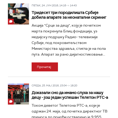
ПЕТАК, 24. ЈУН 2016, 14:16 -> 14:43
Тридесет три породилишта Србије
добила апарате за неонатални скриниг
Акција "Срце за децу", коју је почетком
марта покренула Блиц фондација, уз
медијску подршку Радио- телевизије
Србије, под покровитељством
Министарства здравља, стигла је на пола
пута. Апарат за рано дијагностиковање...
Прочитај
СРЕДА, 25. МАЈ 2016, 15:04 -> 18:20
Доказали смо да имамо слуха за нашу
децу - још један успешан Телетон РТС-а
Током деветог Телетона РТС-а, који је
одржан 24. маја, од почетка директног ТВ
преноса до поноћи остварено је 9.955