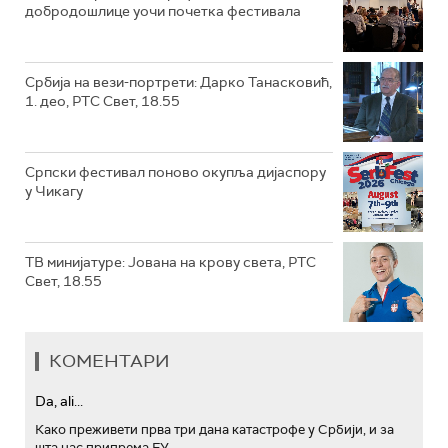
добродошлице уочи почетка фестивала
Србија на вези-портрети: Дарко Танасковић,
1. део, РТС Свет, 18.55
Српски фестивал поново окупља дијаспору
у Чикагу
ТВ минијатуре: Јована на крову света, РТС
Свет, 18.55
КОМЕНТАРИ
Da, ali...
Како преживети прва три дана катастрофе у Србији, и за
шта нас припрема ЕУ