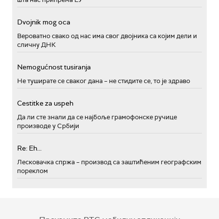
Dvojnik mog oca
Вероватно свако од нас има свог двојника са којим дели и
сличну ДНК
Nemogućnost tusiranja
Не туширате се сваког дана – не стидите се, то је здраво
Cestitke za uspeh
Да ли сте знали да се најбоље грамофонске ручице
производе у Србији
Re: Eh...
Лесковачка спржа – производ са заштићеним географским
пореклом