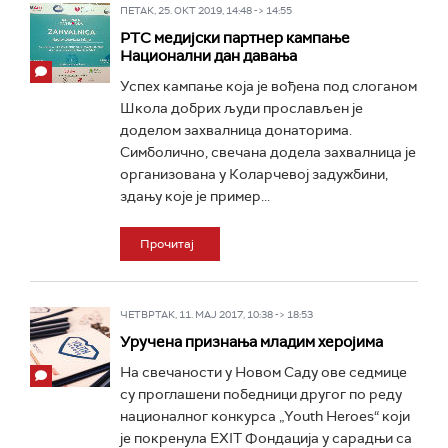
ПЕТАК, 25. ОКТ 2019, 14:48 -> 14:55
РТС медијски партнер кампање
Национални дан давања
Успех кампање која је вођена под слоганом
Школа добрих људи прослављен је
доделом захвалница донаторима.
Симболично, свечана додела захвалница је
организована у Коларчевој задужбини,
здању које је пример...
Прочитај
ЧЕТВРТАК, 11. МАЈ 2017, 10:38 -> 18:53
Уручена признања младим херојима
На свечаности у Новом Саду ове седмице
су проглашени победници другог по реду
националног конкурса „Youth Heroes“ који
је покренула EXIT Фондација у сарадњи са