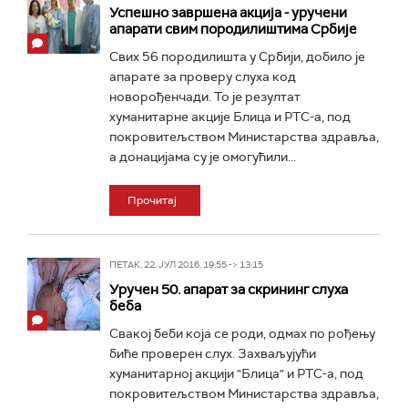
Успешно завршена акција - уручени
апарати свим породилиштима Србије
Свих 56 породилишта у Србији, добило је
апарате за проверу слуха код
новорођенчади. То је резултат
хуманитарне акције Блица и РТС-а, под
покровитељством Министарства здравља,
а донацијама су је омогућили...
Прочитај
ПЕТАК, 22. ЈУЛ 2016, 19:55 -> 13:15
Уручен 50. апарат за скрининг слуха
беба
Свакој беби која се роди, одмах по рођењу
биће проверен слух. Захваљујући
хуманитарној акцији "Блица" и РТС-а, под
покровитељством Министарства здравља,