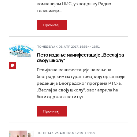
компанијом НИС, уз подршку Радио-
телевизије...
Прочитај
ПОНЕДЕЉАК, 03. АПР 2017, 15:53 -> 16:51
Пето издање манифестације „Веслај за
своју школу“
Ревијална манифестација намењена
београдским матурантима, коју организује
редакција Београдског програма РТС-а,
„Веслај за своју школу“, овог априла ће
бити одржана пети пут...
Прочитај
ЧЕТВРТАК, 25. АВГ 2016, 12:15 -> 14:09