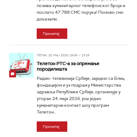
позива хуманитарног телефонског броја и
послато 47.788 СМС порука! Поново смо
доказали...
Прочитај
ПЕТАК, 20. МАЈ 2016, 19:08 -> 15:16
Телетон РТС-а за опремање
породилишта
Радио- телевизија Србије, заједно са Блиц
фондацијом и уз подршку Министарства
здравља Републике Србије, организује у
уторак 24. маја 2016. још један
хуманитарни контакт шоу програм
Телетон...
Прочитај