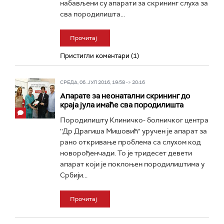
набављени су апарати за скрининг слуха за
сва породилишта...
Прочитај
Пристигли коментари (1)
СРЕДА, 06. ЈУЛ 2016, 19:58 -> 20:16
Апарате за неонатални скрининг до
краја јула имаће сва породилишта
Породилишту Клиничко- болничког центра
''Др Драгиша Мишовић'' уручен је апарат за
рано откривање проблема са слухом код
новорођенчади. То је тридесет девети
апарат који је поклоњен породилиштима у
Србији...
Прочитај