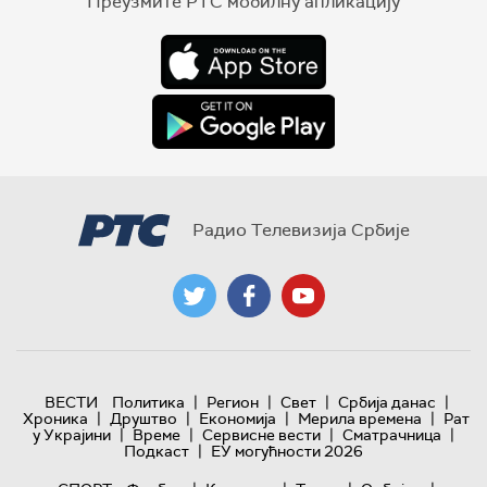
Преузмите РТС мобилну апликацију
Радио Телевизија Србије
|
|
|
|
ВЕСТИ
Политика
Регион
Свет
Србија данас
|
|
|
|
Хроника
Друштво
Економија
Мерила времена
Рат
|
|
|
|
у Украјини
Време
Сервисне вести
Сматрачница
|
Подкаст
ЕУ могућности 2026