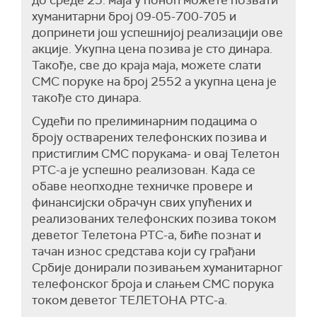
хуманитарни број 09-05-700-705 и
допринети још успешнијој реализацији ове
акције. Укупна цена позива је сто динара.
Такође, све до краја маја, можете слати
СМС поруке на број 2552 а укупна цена је
такође сто динара.
Судећи по прелиминарним подацима о
броју остварених телефонских позива и
пристиглим СМС порукама- и овај Телетон
РТС-а је успешно реализован. Када се
обаве неопходне техничке провере и
финансијски обрачун свих упућених и
реализованих телефонских позива током
деветог Телетона РТС-а, биће познат и
тачан износ средстава који су грађани
Србије донирали позивањем хуманитарног
телефонског броја и слањем СМС порука
током деветог ТЕЛЕТОНА РТС-а.