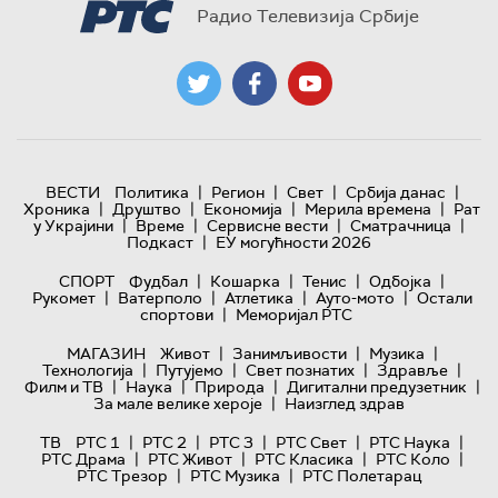
Радио Телевизија Србије
|
|
|
|
ВЕСТИ
Политика
Регион
Свет
Србија данас
|
|
|
|
Хроника
Друштво
Економија
Мерила времена
Рат
|
|
|
|
у Украјини
Време
Сервисне вести
Сматрачница
|
Подкаст
ЕУ могућности 2026
|
|
|
|
СПОРТ
Фудбал
Кошарка
Тенис
Одбојка
|
|
|
|
Рукомет
Ватерполо
Атлетика
Ауто-мото
Остали
|
спортови
Меморијал РТС
|
|
|
МАГАЗИН
Живот
Занимљивости
Музика
|
|
|
|
Технологијa
Путујемо
Свет познатих
Здравље
|
|
|
|
Филм и ТВ
Наука
Природа
Дигитални предузетник
|
За мале велике хероје
Наизглед здрав
|
|
|
|
|
ТВ
РТС 1
РТС 2
РТС 3
РТС Свет
РТС Наука
|
|
|
|
РТС Драма
РТС Живот
РТС Класика
РТС Коло
|
|
РТС Трезор
РТС Музика
РТС Полетарац