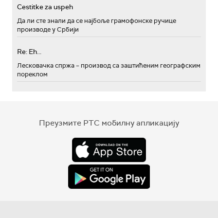
Cestitke za uspeh
Да ли сте знали да се најбоље грамофонске ручице
производе у Србији
Re: Eh...
Лесковачка спржа – производ са заштићеним географским
пореклом
Преузмите РТС мобилну апликацију