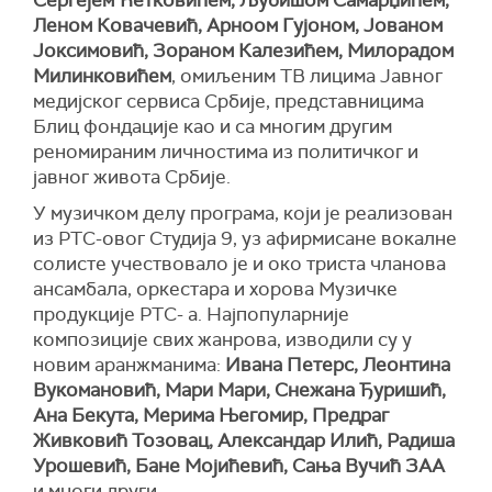
Леном Ковачевић, Арноом Гујоном, Јованом
Јоксимовић, Зораном Калезићем, Милорадом
Милинковићем
, омиљеним ТВ лицима Јавног
медијског сервиса Србије, представницима
Блиц фондације као и са многим другим
реномираним личностима из политичког и
јавног живота Србије.
У музичком делу програма, који је реализован
из РТС-овог Студија 9, уз афирмисане вокалне
солисте учествовало је и око триста чланова
ансамбала, оркестара и хорова Музичке
продукције РТС- а. Најпопуларније
композиције свих жанрова, изводили су у
новим аранжманима:
Ивана Петерс, Леонтина
Вукомановић, Мари Мари, Снежана Ђуришић,
Ана Бекута, Мерима Његомир, Предраг
Живковић Тозовац, Александар Илић, Радиша
Урошевић, Бане Мојићевић, Сања Вучић ЗАА
и многи други.