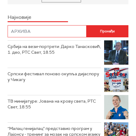
Најновије
Србија на вези-портрети: Дарко Танасковић,
1. део, РТС Свет, 18.55
Српски фестивал поново окупља дијаспору
у Чикагу
ТВ минијатуре: Јована на крову света, РТС
Свет, 18.55
"Малац генијалац“ представио програм у
Лајонсу - тренинг за мозак на српском језику