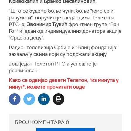
Кривокапић и Бранко Веселиновић.
"Што се будемо боље чули, боље ћемо се и
разумети" поручио је гледаоцима Телетона
РТС- а,
Звонимир Ђукић
фронтмен групе "Ван
Гог" и један од индивидуалних донатора акције
"Срце за децу".
Радио- телевизија Србије и "Блиц фондација"
захваљују свима који су подржали акцију.
Још један Телетон РТС-а успешно је
реализован!
Како се одвијао девети Телетон, "из минута у
минут", можете прочитати овде
БРОЈ КОМЕНТАРА
0