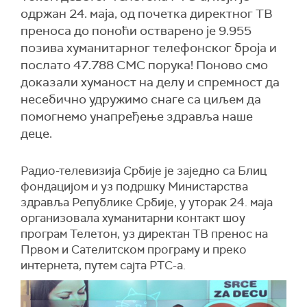
одржан 24. маја, од почетка директног ТВ
преноса до поноћи остварено је 9.955
позива хуманитарног телефонског броја и
послато 47.788 СМС порука! Поново смо
доказали хуманост на делу и спремност да
несебично удружимо снаге са циљем да
помогнемо унапређење здравља наше
деце.
Радио-телевизија Србије је заједно са Блиц
фондацијом и уз подршку Министарства
здравља Републике Србије, у уторак 24. маја
организовала хуманитарни контакт шоу
програм Телетон, уз директан ТВ пренос на
Првом и Сателитском програму и преко
интернета, путем сајта РТС-а.