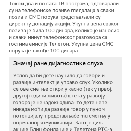
Током два и по сата ТВ програма, одговарали
су на телефонске позиве гледалаца а сваки
позив и СМС порука представљали су
директну донацију акцији. Укупна цена сваког
позива је била 100 динара, колико је износио
и сваки минут телефонског разговора са
гостима емисије Телетон. Укупна цена СМС
порука је такође 100 динара.
Значај ране дијагностике слуха
Услов да би дете научило да говори и
развије интелект је управо слух. Уколико
се ове сметње открију касно (тек у првој,
другој години живота) штета у развоју
говора је ненадокнадива- то дете неће
никада моћи да развије говор у пуном
потенцијалу, представљаće mu сметњу у
нормалној комуникацији. Зато је циљ
акције Блиц фондације и Телетона РТС-а