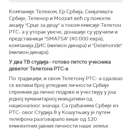
Компаније Телеком, Ер Србија, Скијалишта
Србије, Теленор и Mozzart већ су помогле
акцију "Срце за децу" а током емисије Телетон
РТС- а у уторак увече, донације су уручили и
представници "SMATSA" (40.000 евра),
компанија ДИС (милион динара) и "Delamonde"
(милион динара).
У два ТВ студија - готово петсто учесника
деветог Телетона РТС-а
По традицији, и овом Телетону РТС- а одазвао
се велики број угледних личности Србије
спремних да лично подрже и учествују у још
једној хуманитарној иницјативи од
националног значаја. Са грађанима Србије из
РТС- овог Студија 8 у Кошутњаку је путем
телефона разговарало више од 120
еминентних јавних личности наше земље.