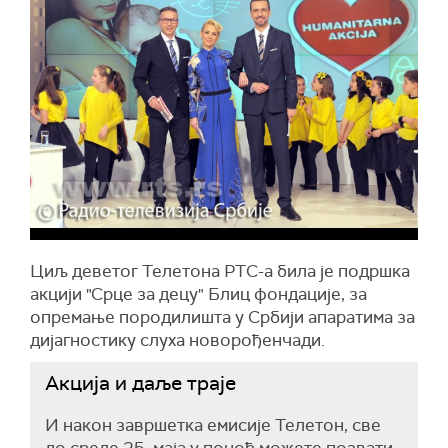
Циљ деветог Телетона РТС-а била је подршка
акцији "Срце за децу" Блиц фондације, за
опремање породилишта у Србији апаратима за
дијагностику слуха новорођенчади.
Акција и даље траје
И након завршетка емисије Телетон, све
до среде 25. маја у поноћ можете позвати