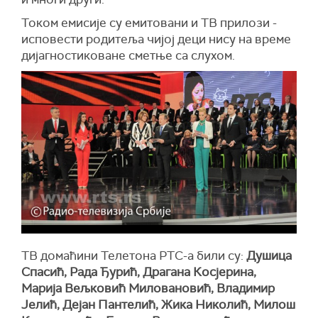
Током емисије су емитовани и ТВ прилози -
исповести родитеља чијој деци нису на време
дијагностиковане сметње са слухом.
ТВ домаћини Телетона РТС-а били су:
Душица
Спасић, Рада Ђурић, Драгана Косјерина,
Марија Вељковић Миловановић, Владимир
Јелић, Дејан Пантелић, Жика Николић, Милош