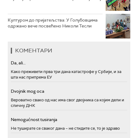
Културом до пријатељства: У Голубовцима
одржано вече посвећено Николи Тесли
КОМЕНТАРИ
Da, ali...
Како преживети прва три дана катастрофе у Србији, и за
шта нас припрема ЕУ
Dvojnik mog oca
Вероватно свако од нас има свог двојника са којим дели и
сличну ДНК
Nemogućnost tusiranja
Не туширате се сваког дана – не стидите се, то је здраво