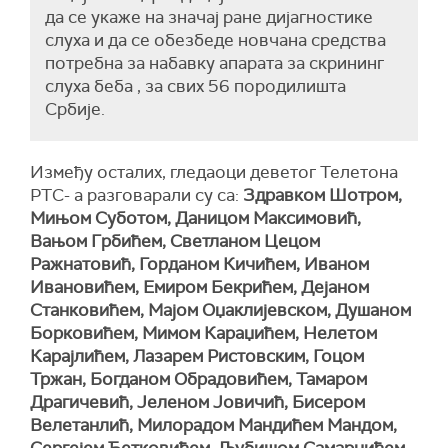
да се укаже на значај ране дијагностике
слуха и да се обезбеде новчана средства
потребна за набавку апарата за скрининг
слуха беба , за свих 56 породилишта
Србије.
Између осталих, гледаоци деветог Телетона
РТС- а разговарали су са:
Здравком Шотром,
Мињом Суботом, Даницом Максимовић,
Вањом Грбићем, Светланом Цецом
Ражнатовић, Горданом Кичићем, Иваном
Ивановићем, Емиром Бекрићем, Дејаном
Станковићем, Мајом Оџаклијевском, Душаном
Борковићем, Мимом Караџићем, Нелетом
Карајлићем, Лазарем Ристовским, Гоцом
Тржан, Богданом Обрадовићем, Тамаром
Драгичевић, Јеленом Јовичић, Бисером
Велетанлић, Милорадом Мандићем Мандом,
Сергејем Ћетковићем, Љубишом Самарџићем,