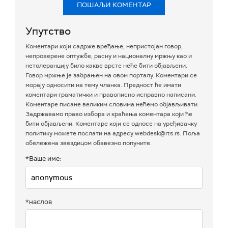
ПОШАЉИ КОМЕНТАР
Упутство
Коментари који садрже вређање, непристојан говор,
непроверене оптужбе, расну и националну мржњу као и
нетолеранцију било какве врсте неће бити објављени.
Говор мржње је забрањен на овом порталу. Коментари се
морају односити на тему чланка. Предност ће имати
коментари граматички и правописно исправно написани.
Коментаре писане великим словима нећемо објављивати.
Задржавамо право избора и краћења коментара који ће
бити објављени. Коментаре који се односе на уређивачку
политику можете послати на адресу webdesk@rts.rs. Поља
обележена звездицом обавезно попуните.
*Ваше име:
*наслов