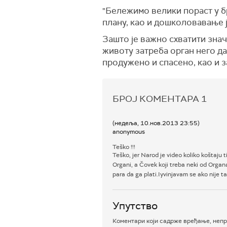
"Бележимо велики пораст у бр
плану, као и дошколовавање 
Зашто је важно схватити знач
животу затреба орган него да
продужено и спасено, као и за
БРОЈ КОМЕНТАРА
1
(недеља, 10.нов.2013 23:55)
anonymous
Teško !!!
Teško, jer Narod je video koliko koštaju t
Organi, a Čovek koji treba neki od Orga
para da ga plati.Iyvinjavam se ako nije ta
Упутство
Коментари који садрже вређање, непр