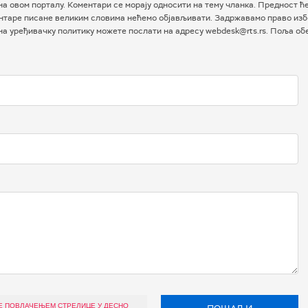
а овом порталу. Коментари се морају односити на тему чланка. Предност ћ
таре писане великим словима нећемо објављивати. Задржавамо право избо
 на уређивачку политику можете послати на адресу webdesk@rts.rs. Поља о
Е ПОВЛАЧЕЊЕМ СТРЕЛИЦЕ У ДЕСНО