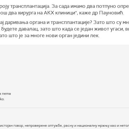
оју трансплантација. За сада имамо два потпуно опре
још два хирурга на АКХ клиници", каже др Пауновић.
ај даривања органа и трансплантације? Зато што су мн
 будете давалац, зато што када се један живот угаси, 
то што је за многе нови орган једини лек.
i
na nema
ko.
истојан говор, непроверене оптужбе, расну и националну мржњу као и нетол