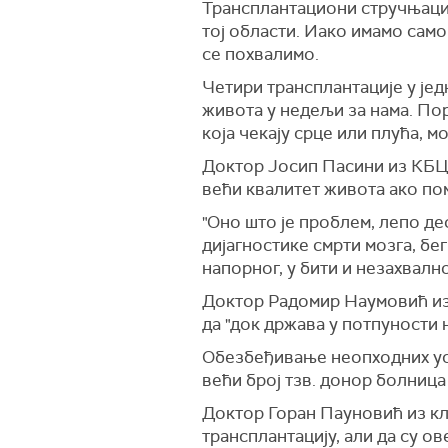
Трансплантациони стручњаци и
тој области. Иако имамо само
се похвалимо.
Четири трансплантације у је
живота у недељи за нама. Пор
која чекају срце или плућа, м
Доктор Јосип Пасини из КБЦ "
већи квалитет живота ако по
"Оно што је проблем, лепо де
дијагностике смрти мозга, бег
напорног, у бити и незахвалн
Доктор Радомир Наумовић из 
да "док држава у потпуности н
Обезбеђивање неопходних усл
већи број тзв. донор болница 
Доктор Горан Пауновић из кл
трансплантацију, али да су ов