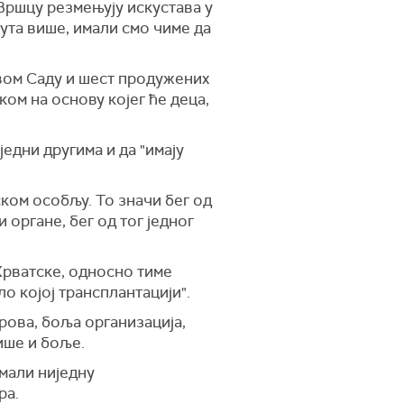
Вршцу резмењују искустава у
ута више, имали смо чиме да
овом Саду и шест продужених
ом на основу којег ће деца,
едни другима и да "имају
ком особљу. То значи бег од
 органе, бег од тог једног
Хрватске, односно тиме
о којој трансплантацији".
ова, боља организација,
више и боље.
мали ниједну
ра.