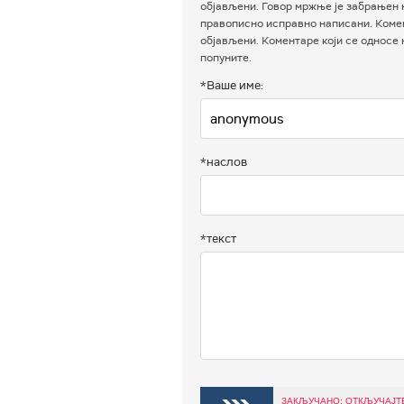
објављени. Говор мржње је забрањен н
правописно исправно написани. Комен
објављени. Коментаре који се односе
попуните.
*Ваше име:
*наслов
*текст
ЗАКЉУЧАНО: ОТКЉУЧАЈТ