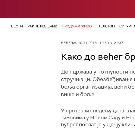
ВЕСТИ
РАК ЈЕ ИЗЛЕЧИВ
ПРОДУЖИ ЖИВОТ
ТЕЛЕТОН
СИГУРН
НЕДЕЉА, 10.11.2013, 19:30 -> 21:37
Како до већег бр
Док држава у потпуности не
стручњаци. Обезбеђивање н
боља организација, већи бро
више и боље.
У протеклих недељу дана спа
тимовима у Новом Саду и Беог
бубрег послат је у Дечју клин