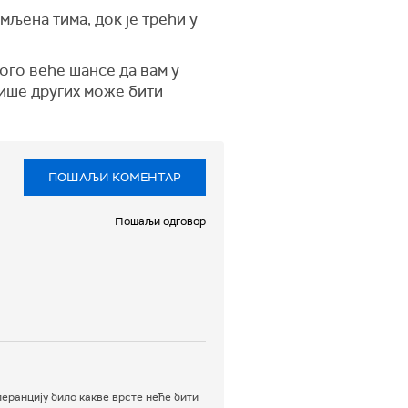
мљена тима, док је трећи у
ого веће шансе да вам у
више других може бити
ПОШАЉИ КОМЕНТАР
Пошаљи одговор
еранцију било какве врсте неће бити