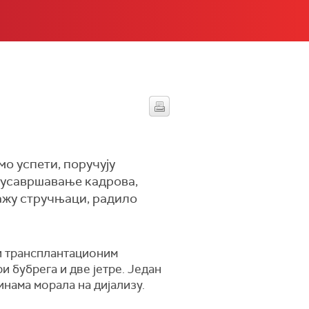
мо успети, поручују
 усавршавање кадрова,
 кажу стручњаци, радило
и трансплантационим
 бубрега и две јетре. Један
динама морала на дијализу.