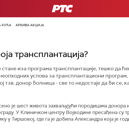
РТС
А КУЋА
АРХИВА АКЦИЈА
оја трансплантација?
 стане иза програма трансплантације, тешко да ће
еопходних услова за трансплантациони програм,
ј тзв. донор болница - све то недостаје да би се,
сено је шест живота захваљујући породицама донора 
раду. У Клиничком центру Војводине пресађена су три
ику у Тиршовој, где га је добила Александра која је го