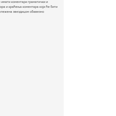
е имати коментари граматички и
ра и краћења коментара који ће бити
бележена звездицом обавезно