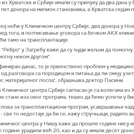
з Хрватске и Србије имали су прилуку да два дана у 
 пет донора на милион становника, а Хрватска седам п
дној ноћи у Клиничком центру Србије, два донора у Н
ед тога, и потписивање уговора са бечком АКХ клиник
оћи тамо на трансплантације.
Ребро" у Загребу каже да су људи жељни да помогну ј
могну неком другом".
финиран данас, то је првенствено проблем у медицинс
 од разговора са породицом и питања да ли смеју узети
ог, материјалног посла", објашњава доктор Пасини.
Клиничког центра Србије сагласан је са колегама из 
е стане иза овог програма, тешко да ћемо успети у бил
ова за трансплантациони програм, усавршавање кадр
- све то недостаје да би се, кажу стручњаци, радило 
иничког центра у Нишу каже да прошле године нису и
е године урадили већ 20, као и да су имали десет доно