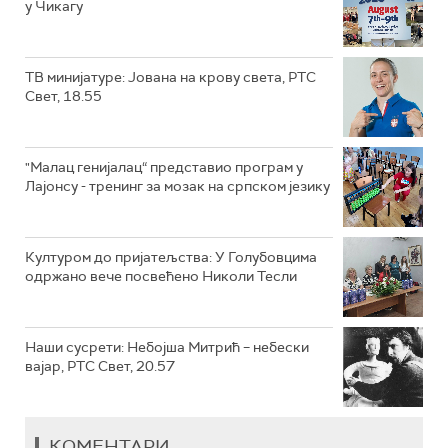
у Чикагу
ТВ минијатуре: Јована на крову света, РТС
Свет, 18.55
"Малац генијалац“ представио програм у
Лајонсу - тренинг за мозак на српском језику
Културом до пријатељства: У Голубовцима
одржано вече посвећено Николи Тесли
Наши сусрети: Небојша Митрић – небески
вајар, РТС Свет, 20.57
КОМЕНТАРИ