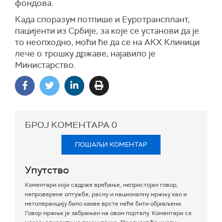
фондова.
Када споразум потпише и Еуротрансплант,
пацијенти из Србије, за које се установи да је
то неопходно, моћи ће да се на АКХ Клиници
лече о трошку државе, најавило је
Министарство.
БРОЈ КОМЕНТАРА
0
ПОШАЉИ КОМЕНТАР
Упутство
Коментари који садрже вређање, непристојан говор,
непроверене оптужбе, расну и националну мржњу као и
нетолеранцију било какве врсте неће бити објављени.
Говор мржње је забрањен на овом порталу. Коментари се