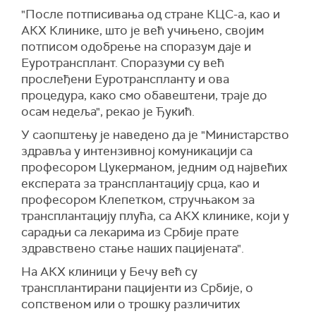
"После потписивања од стране КЦС-а, као и
АКХ Клинике, што је већ учињено, својим
потписом одобрење на споразум даје и
Еуротрансплант. Споразуми су већ
прослеђени Еуротранспланту и ова
процедура, како смо обавештени, траје до
осам недеља", рекао је Ђукић.
У саопштењу је наведено да је "Министарство
здравља у интензивној комуникацији са
професором Цукерманом, једним од највећих
експерата за трансплантацију срца, као и
професором Клепетком, стручњаком за
трансплантацију плућа, са АКХ клинике, који у
сарадњи са лекарима из Србије прате
здравствено стање наших пацијената".
На АКХ клиници у Бечу већ су
трансплантирани пацијенти из Србије, о
сопственом или о трошку различитих