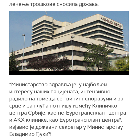
лечење трошкове сносила држава.
"Министарство здравља је, у најбољем
интересу наших пацијената, интензивно
радило на томе да се твининг споразуми и за
срце и за плућа потпишу између Клиничког
центра Србије, као не-Еуротрансплант центра
и АКХ клинике, као Еуротрансплант центра",
изјавио је државни секретар у Министарству
Владимир Ђукић.