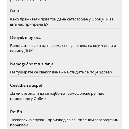
Da, ali...
Како преживети прва три дана катастрофе у Србији, и за
шта нас припрема ЕУ
Dvojnik mog oca
Вероватно свако од нас има свог двојника са којим дели и
сличну ДНК
Nemogućnost tusiranja
Не туширате се сваког дана – не стидите се, то је здраво
Cestitke za uspeh
Да ли сте знали да се најбоље грамофонске ручице
производе у Србији
Re: Eh...
Лесковачка спржа – производ са заштићеним географским
пореклом