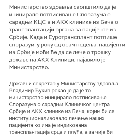
Министарство здравља саопштило да је
иницирало потписивање Споразума о
сарадњи КЦС-а и АКХ клинике из Беча о
трансплантацији органа за пацијенте из
Србије. Када и Еуротрансплант потпише
споразум, у року од осам недеља, пацијенти
из Србије моћи ће да се лече о трошку
државе на АКХ Клиници, најавило је
Министарство.
Државни секретар у Министарству здравља
Владимир Ђукић рекао је да је то
министарство иницирало потписивање
Споразума о сарадњи Клиничког центра
Србије и АКХ клинике из Беча, којим би се
институционализовало лечење наших
пацијента којима је индикована
трансплантација срца и плућа, а за чије би