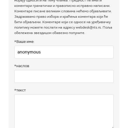
морају односити на тему чланка. Предност ће имати
коментари граматички и правописно исправно написани.
Коментаре писане великим словима нећемо објављивати.
Задржавамо право избора и краћења коментара који ће
бити објављени. Коментаре који се односе на уређивачку
политику можете послати на адресу webdesk@rts.rs. Поља
обележена звездицом обавезно попуните.
*Ваше име:
*наслов
*текст