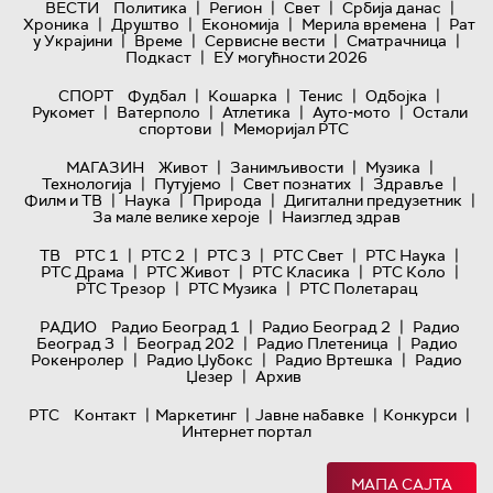
|
|
|
|
ВЕСТИ
Политика
Регион
Свет
Србија данас
|
|
|
|
Хроника
Друштво
Економија
Мерила времена
Рат
|
|
|
|
у Украјини
Време
Сервисне вести
Сматрачница
|
Подкаст
ЕУ могућности 2026
|
|
|
|
СПОРТ
Фудбал
Кошарка
Тенис
Одбојка
|
|
|
|
Рукомет
Ватерполо
Атлетика
Ауто-мото
Остали
|
спортови
Меморијал РТС
|
|
|
МАГАЗИН
Живот
Занимљивости
Музика
|
|
|
|
Технологијa
Путујемо
Свет познатих
Здравље
|
|
|
|
Филм и ТВ
Наука
Природа
Дигитални предузетник
|
За мале велике хероје
Наизглед здрав
|
|
|
|
|
ТВ
РТС 1
РТС 2
РТС 3
РТС Свет
РТС Наука
|
|
|
|
РТС Драма
РТС Живот
РТС Класика
РТС Коло
|
|
РТС Трезор
РТС Музика
РТС Полетарац
|
|
РАДИО
Радио Београд 1
Радио Београд 2
Радио
|
|
|
Београд 3
Београд 202
Радио Плетеница
Радио
|
|
|
Рокенролер
Радио Џубокс
Радио Вртешка
Радио
|
Џезер
Архив
|
|
|
|
РТС
Контакт
Маркетинг
Јавне набавке
Конкурси
Интернет портал
МАПА САЈТА