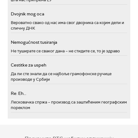
Dvojnik mog oca
Вероватно свако од нас има свог двојника са којим дели и
сличну ДНК
Nemogućnost tusiranja
Не туширате се сваког дана – не стидите се, то је здраво
Cestitke za uspeh
Да ли сте знали да се најбоље грамофонске ручице
производе у Србији
Re: Eh...
Лесковачка спржа – производ са заштићеним географским
пореклом