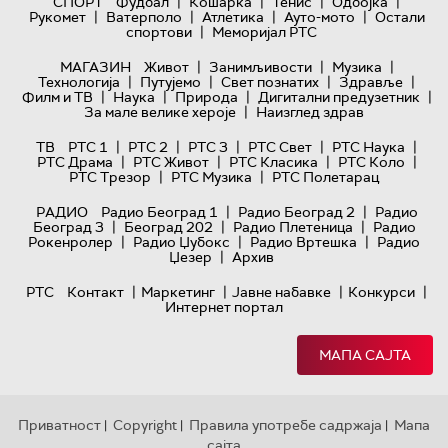
|
|
|
|
СПОРТ
Фудбал
Кошарка
Тенис
Одбојка
|
|
|
|
Рукомет
Ватерполо
Атлетика
Ауто-мото
Остали
|
спортови
Меморијал РТС
|
|
|
МАГАЗИН
Живот
Занимљивости
Музика
|
|
|
|
Технологијa
Путујемо
Свет познатих
Здравље
|
|
|
|
Филм и ТВ
Наука
Природа
Дигитални предузетник
|
За мале велике хероје
Наизглед здрав
|
|
|
|
|
ТВ
РТС 1
РТС 2
РТС 3
РТС Свет
РТС Наука
|
|
|
|
РТС Драма
РТС Живот
РТС Класика
РТС Коло
|
|
РТС Трезор
РТС Музика
РТС Полетарац
|
|
РАДИО
Радио Београд 1
Радио Београд 2
Радио
|
|
|
Београд 3
Београд 202
Радио Плетеница
Радио
|
|
|
Рокенролер
Радио Џубокс
Радио Вртешка
Радио
|
Џезер
Архив
|
|
|
|
РТС
Контакт
Маркетинг
Јавне набавке
Конкурси
Интернет портал
МАПА САЈТА
Приватност
Copyright
Правила употребе садржаја
Мапа
|
|
|
сајта