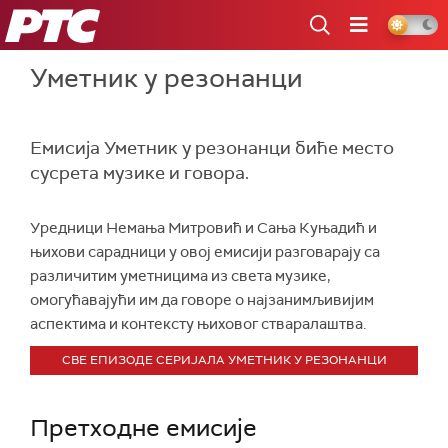
РТС
Уметник у резонанци
Емисија Уметник у резонанци биће место
сусрета музике и говора.
Уредници Немања Митровић и Сања Куњадић и
њихови сарадници у овој емисији разговарају са
различитим уметницима из света музике,
омогућавајући им да говоре о најзанимљивијим
аспектима и контексту њиховог стваралаштва.
СВЕ ЕПИЗОДЕ СЕРИЈАЛА УМЕТНИК У РЕЗОНАНЦИ
Претходне емисије