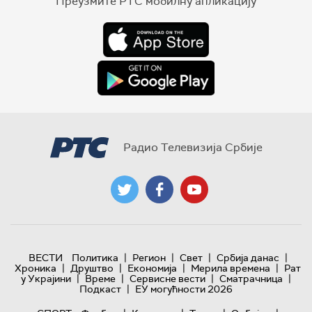
Преузмите РТС мобилну апликацију
Радио Телевизија Србије
|
|
|
|
ВЕСТИ
Политика
Регион
Свет
Србија данас
|
|
|
|
Хроника
Друштво
Економија
Мерила времена
Рат
|
|
|
|
у Украјини
Време
Сервисне вести
Сматрачница
|
Подкаст
ЕУ могућности 2026