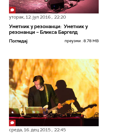
уторак,
12. јул 2016
, 22:20
Уметник у резонанци: Уметник у
резонанци – Бликса Баргелд
Погледај
преузми : 8.78 MB
среда,
16. дец 2015
, 22:45