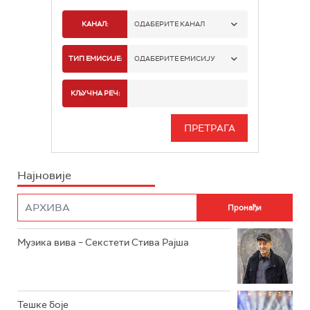
КАНАЛ:
ОДАБЕРИТЕ КАНАЛ
РАДИО БЕОГРАД 1
ТИП ЕМИСИЈЕ:
ОДАБЕРИТЕ ЕМИСИЈУ
РАДИО БЕОГРАД 2
СПОРТ
КЉУЧНА РЕЧ:
РАДИО БЕОГРАД 3
СЕРИЈА
БЕОГРАД 202
ИНФО
Најновије
РАДИО ПЛЕТЕНИЦА
ФИЛМ
РАДИО РОКЕНРОЛЕР
РАДИО ЏУБОКС
Музика вива – Секстети Стива Рајша
РАДИО ВРТЕШКА
РАДИО ЏЕЗЕР
Тешке боје