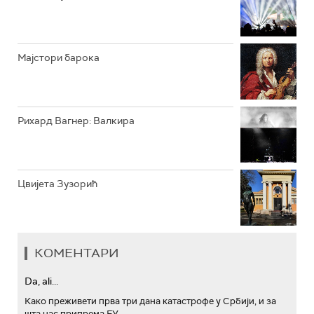
АРХИВ
Мајстори барока
Рихард Вагнер: Валкира
Цвијета Зузорић
КОМЕНТАРИ
Da, ali...
Како преживети прва три дана катастрофе у Србији, и за
шта нас припрема ЕУ