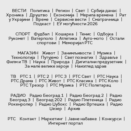
|
|
|
|
ВЕСТИ
Политика
Регион
Свет
Србија данас
|
|
|
|
Хроника
Друштво
Економија
Мерила времена
Рат
|
|
|
|
у Украјини
Време
Сервисне вести
Сматрачница
|
Подкаст
ЕУ могућности 2026
|
|
|
|
СПОРТ
Фудбал
Кошарка
Тенис
Одбојка
|
|
|
|
Рукомет
Ватерполо
Атлетика
Ауто-мото
Остали
|
спортови
Меморијал РТС
|
|
|
МАГАЗИН
Живот
Занимљивости
Музика
|
|
|
|
Технологијa
Путујемо
Свет познатих
Здравље
|
|
|
|
Филм и ТВ
Наука
Природа
Дигитални предузетник
|
За мале велике хероје
Наизглед здрав
|
|
|
|
|
ТВ
РТС 1
РТС 2
РТС 3
РТС Свет
РТС Наука
|
|
|
|
РТС Драма
РТС Живот
РТС Класика
РТС Коло
|
|
РТС Трезор
РТС Музика
РТС Полетарац
|
|
РАДИО
Радио Београд 1
Радио Београд 2
Радио
|
|
|
Београд 3
Београд 202
Радио Плетеница
Радио
|
|
|
Рокенролер
Радио Џубокс
Радио Вртешка
Радио
|
Џезер
Архив
|
|
|
|
РТС
Контакт
Маркетинг
Јавне набавке
Конкурси
Интернет портал