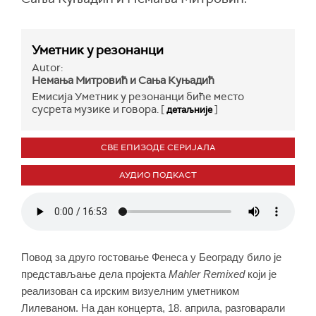
Уметник у резонанци
Autor:
Немања Митровић и Сања Куњадић
Емисија Уметник у резонанци биће место
сусрета музике и говора. [
]
детаљније
СВЕ ЕПИЗОДЕ СЕРИЈАЛА
АУДИО ПОДКАСТ
Повод за друго гостовање Фенеса у Београду било је
представљање дела пројекта
Mahler Remixed
који је
реализован са ирским визуелним уметником
Лилеваном. На дан концерта, 18. априла, разговарали