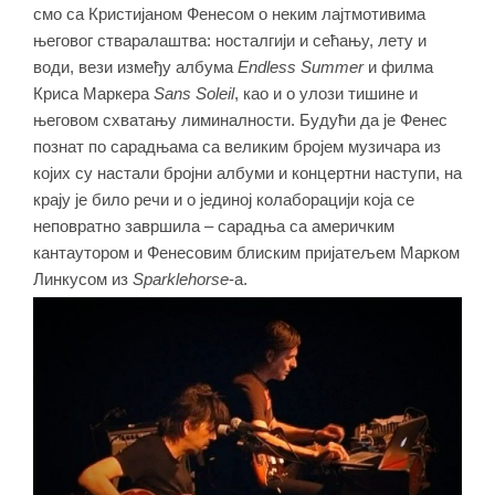
смо са Кристијаном Фенесом о неким лајтмотивима
његовог стваралаштва: носталгији и сећању, лету и
води, вези између албума
Endless Summer
и филма
Криса Маркера
Sans Soleil
, као и о улози тишине и
његовом схватању лиминалности. Будући да је Фенес
познат по сарадњама са великим бројем музичара из
којих су настали бројни албуми и концертни наступи, на
крају је било речи и о јединој колаборацији која се
неповратно завршила – сарадња са америчким
кантаутором и Фенесовим блиским пријатељем Марком
Линкусом из
Sparklehorse
-
а.