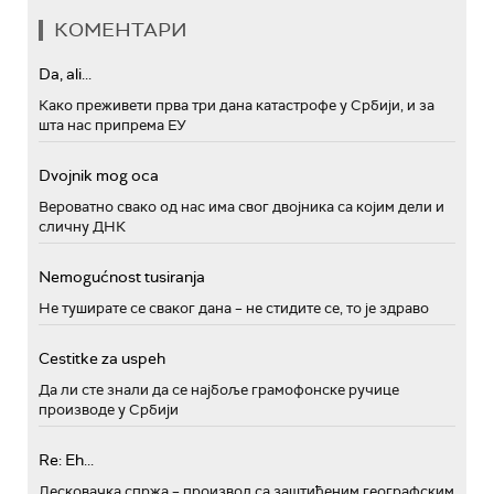
КОМЕНТАРИ
Da, ali...
Како преживети прва три дана катастрофе у Србији, и за
шта нас припрема ЕУ
Dvojnik mog oca
Вероватно свако од нас има свог двојника са којим дели и
сличну ДНК
Nemogućnost tusiranja
Не туширате се сваког дана – не стидите се, то је здраво
Cestitke za uspeh
Да ли сте знали да се најбоље грамофонске ручице
производе у Србији
Re: Eh...
Лесковачка спржа – производ са заштићеним географским