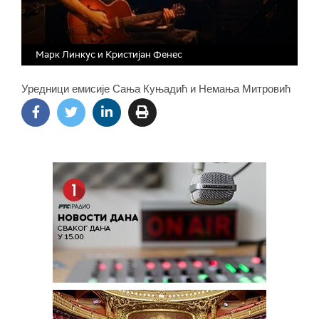
Марк Линкус и Кристијан Фенес
Уредници емисије Сања Куњадић и Немања Митровић