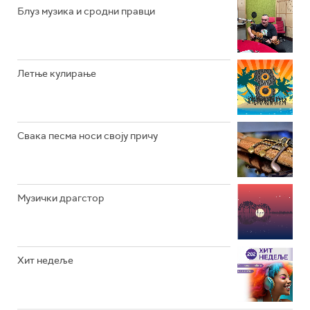
РАДИО ЏУБОКС
Блуз музика и сродни правци
РАДИО ВРТЕШКА
РАДИО ЏЕЗЕР
Летње кулирање
АРХИВ
Свака песма носи своју причу
Музички драгстор
Хит недеље