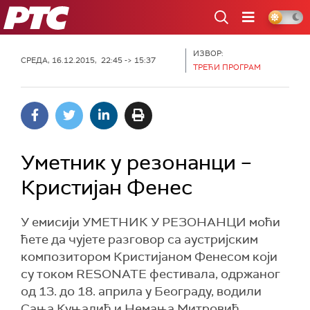
РТС
ИЗВОР:
СРЕДА, 16.12.2015, 22:45 -> 15:37
ТРЕЋИ ПРОГРАМ
Уметник у резонанци –
Кристијан Фенес
У емисији УМЕТНИК У РЕЗОНАНЦИ моћи
ћете да чујете разговор са аустријским
композитором Кристијаном Фенесом који
су током RESONATE фестивала, одржаног
од 13. до 18. априла у Београду, водили
Сања Куњадић и Немања Митровић.