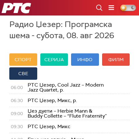
РТС
Радио Џезер: Програмска
шема - субота, 08. авг 2026
СПОРТ
СЕРИЈА
ИНФО
ФИЛМ
СВЕ
РТС Џезер, Cool Jazz – Modern
06:00
Jazz Quartet, р.
РТС Џезер, Микс, р.
06:30
Џез дуети – Herbie Mann &
09:00
Buddy Collette – “Flute Fraternity”
РТС Џезер, Микс
09:30