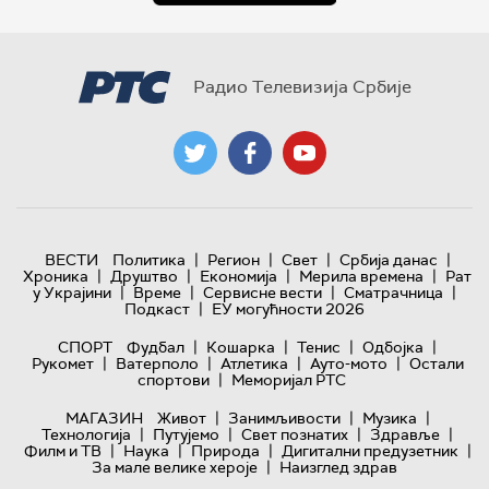
Радио Телевизија Србије
|
|
|
|
ВЕСТИ
Политика
Регион
Свет
Србија данас
|
|
|
|
Хроника
Друштво
Економија
Мерила времена
Рат
|
|
|
|
у Украјини
Време
Сервисне вести
Сматрачница
|
Подкаст
ЕУ могућности 2026
|
|
|
|
СПОРТ
Фудбал
Кошарка
Тенис
Одбојка
|
|
|
|
Рукомет
Ватерполо
Атлетика
Ауто-мото
Остали
|
спортови
Меморијал РТС
|
|
|
МАГАЗИН
Живот
Занимљивости
Музика
|
|
|
|
Технологијa
Путујемо
Свет познатих
Здравље
|
|
|
|
Филм и ТВ
Наука
Природа
Дигитални предузетник
|
За мале велике хероје
Наизглед здрав