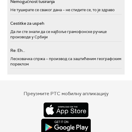
Nemogućnost tusiranja
Не туширате се сваког дана – не стидите се, то је здраво
Cestitke za uspeh
Да ли сте знали да се најбоље грамофонске ручице
производе у Србији
Re: Eh...
Лесковачка спржа – производ са заштићеним географским
пореклом
Преузмите РТС мобилну апликацију