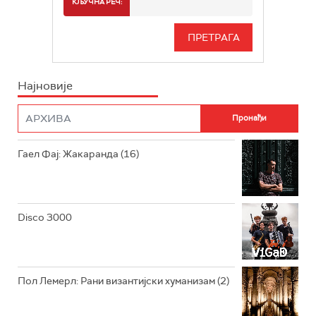
КЉУЧНА РЕЧ:
РАДИО БЕОГРАД 3
СЕРИЈА
БЕОГРАД 202
ИНФО
Најновије
РАДИО ПЛЕТЕНИЦА
ФИЛМ
РАДИО РОКЕНРОЛЕР
РАДИО ЏУБОКС
Гаел Фај: Жакаранда (16)
РАДИО ВРТЕШКА
РАДИО ЏЕЗЕР
Disco 3000
АРХИВ
Пол Лемерл: Рани византијски хуманизам (2)