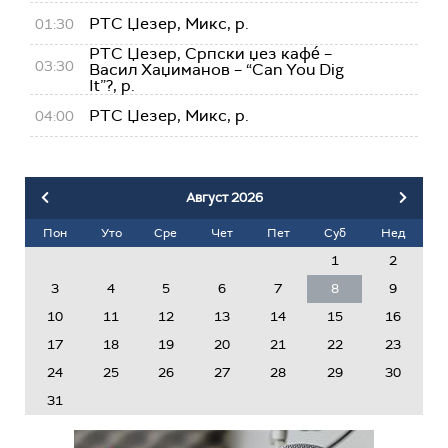
РТС Џезер, Микс, р.
01:30
РТС Џезер, Српски џез кафé –
03:30
Васил Хаџиманов – “Can You Dig
It”?, р.
РТС Џезер, Микс, р.
04:00
Август
2026
Пон
Уто
Сре
Чет
Пет
Суб
Нед
1
2
3
4
5
6
7
8
9
10
11
12
13
14
15
16
17
18
19
20
21
22
23
24
25
26
27
28
29
30
31