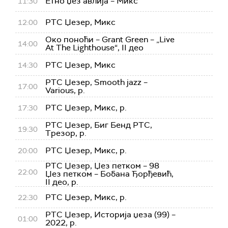
Етно џез авлија – Микс
11:30
РТС Џезер, Микс
12:00
Око поноћи – Grant Green – „Live
14:00
At The Lighthouse“, II део
РТС Џезер, Микс
14:30
РТС Џезер, Smooth jazz –
17:00
Various, р.
РТС Џезер, Микс, р.
17:30
РТС Џезер, Биг Бенд РТС,
19:30
Трезор, р.
РТС Џезер, Микс, р.
20:00
РТС Џезер, Џез петком – 98
22:00
Џез петком – Бобана Ђорђевић,
II део, р.
РТС Џезер, Микс, р.
22:30
РТС Џезер, Историја џеза (99) –
01:00
2022, р.