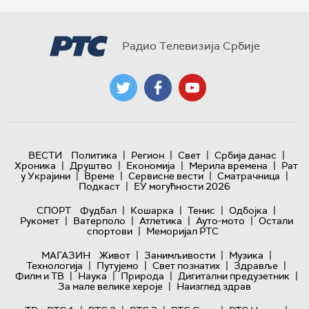
Радио Телевизија Србије
|
|
|
|
ВЕСТИ
Политика
Регион
Свет
Србија данас
|
|
|
|
Хроника
Друштво
Економија
Мерила времена
Рат
|
|
|
|
у Украјини
Време
Сервисне вести
Сматрачница
|
Подкаст
ЕУ могућности 2026
|
|
|
|
СПОРТ
Фудбал
Кошарка
Тенис
Одбојка
|
|
|
|
Рукомет
Ватерполо
Атлетика
Ауто-мото
Остали
|
спортови
Меморијал РТС
|
|
|
МАГАЗИН
Живот
Занимљивости
Музика
|
|
|
|
Технологијa
Путујемо
Свет познатих
Здравље
|
|
|
|
Филм и ТВ
Наука
Природа
Дигитални предузетник
|
За мале велике хероје
Наизглед здрав