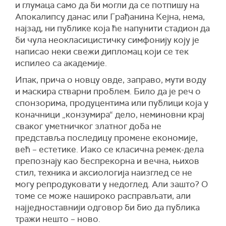
и глумаца само да би могли да се потпишу на
Апокалипсу данас или Грађанина Кејна, нема,
најзад, ни публике која ће напунити стадион да
би чула неокласицистичку симфонију коју је
написао неки свежи дипломац који се тек
испилео са академије.
Ипак, прича о новцу овде, заправо, мути воду
и маскира стварни проблем. Било да је реч о
спонзорима, продуцентима или публици која у
коначници „конзумира“ дело, неминовни крај
сваког уметничког златног доба не
представља последицу промене економије,
већ – естетике. Иако се класична ремек-дела
препознају као беспрекорна и вечна, њихов
стил, техника и аксиологија наизглед се не
могу репродуковати у недоглед. Али зашто? О
томе се може нашироко расправљати, али
најједноставнији одговор би био да публика
тражи нешто – ново.