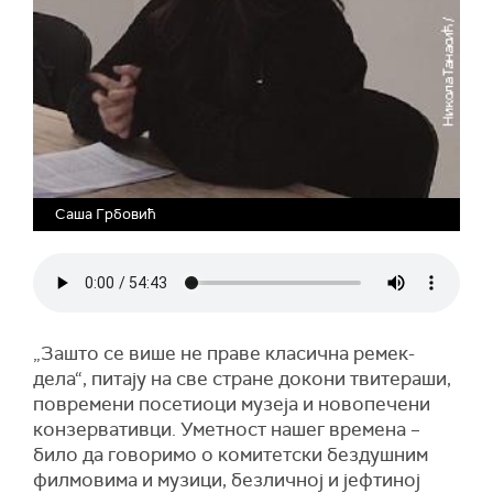
Саша Грбовић
„Зашто се више не праве класична ремек-
дела“, питају на све стране докони твитераши,
повремени посетиоци музеја и новопечени
конзервативци. Уметност нашег времена –
било да говоримо о комитетски бездушним
филмовима и музици, безличној и јефтиној