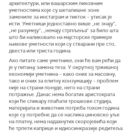
архитектури, или вашарским ликовним
уметностима које су шеталишне зоне
замениле за инстаграм и тикток – утисак је
исти. Уметници једноставно више „не знају“,
„не разумеју“, „немају стрпљења“ за било шта
што би наликовало на мајсторске примере
њихове уметности који су стварани пре сто,
двеста или триста година.
Ако питате саме уметнике, они ће вам рећи да
је у питању замена теза. У окрутној тржишној
економији уметнина – како оних за масовну,
тако и оних за елитну конзумацију – проблем
није на страни понуде, него на страни
потражње. Данас нема богатих аристократа
који ће сликару плаћати трошкове студија,
материјала и животних потреба током година
које су потребне да се наслика џиновско уље
на платну, нема надахнутих скоројевића који
ће трпети каприце и идиосинкразије редитеља