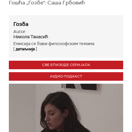
Гошћа „Гозбе“: Саша Грбовић
Гозба
Autor:
Никола Танасић
Емисија се бави филозофским темама
[
]
детаљније
СВЕ ЕПИЗОДЕ СЕРИЈАЛА
АУДИО ПОДКАСТ