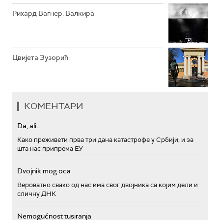
Рихард Вагнер: Валкира
Цвијета Зузорић
КОМЕНТАРИ
Da, ali...
Како преживети прва три дана катастрофе у Србији, и за
шта нас припрема ЕУ
Dvojnik mog oca
Вероватно свако од нас има свог двојника са којим дели и
сличну ДНК
Nemogućnost tusiranja