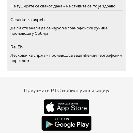
Не туширате се сваког дана – не стидите се, то је здраво
Cestitke za uspeh
Да ли сте знали да се најбоље грамофонске ручице
производе у Србији
Re: Eh...
Лесковачка спржа – производ са заштићеним географским
пореклом
Преузмите РТС мобилну апликацију