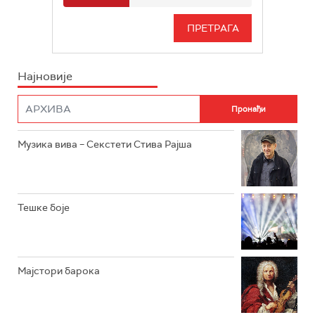
РАДИО БЕОГРАД 3
СЕРИЈА
БЕОГРАД 202
ИНФО
Најновије
РАДИО ПЛЕТЕНИЦА
ФИЛМ
РАДИО РОКЕНРОЛЕР
РАДИО ЏУБОКС
Музика вива – Секстети Стива Рајша
РАДИО ВРТЕШКА
РАДИО ЏЕЗЕР
Тешке боје
АРХИВ
Мајстори барока