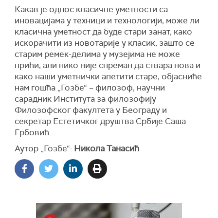
Какав је однос класичне уметности са
иновацијама у техници и технологији, може ли
класична уметност да буде стари занат, како
искорачити из новотарије у класик, зашто се
старим ремек-делима у музејима не може
прићи, али нико није спреман да ствара нова и
како наши уметнички апетити старе, објасниће
нам гошћа „Гозбе“ – филозоф, научни
сарадник Института за филозофију
Филозофског факултета у Београду и
секретар Естетичког друштва Србије Саша
Грбовић.
Аутор „Гозбе“:
Никола Танасић