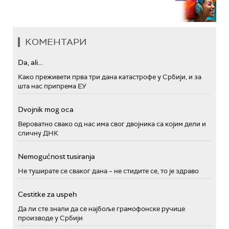
КОМЕНТАРИ
Da, ali...
Како преживети прва три дана катастрофе у Србији, и за
шта нас припрема ЕУ
Dvojnik mog oca
Вероватно свако од нас има свог двојника са којим дели и
сличну ДНК
Nemogućnost tusiranja
Не туширате се сваког дана – не стидите се, то је здраво
Cestitke za uspeh
Да ли сте знали да се најбоље грамофонске ручице
производе у Србији