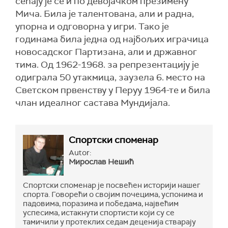
сећају је се и по девојачком презимену
Мича. Била је талентована, али и радна,
упорна и одговорна у игри. Тако је
годинама била једна од најбољих играчица
новосадског Партизана, али и државног
тима. Од 1962-1968. за репрезентацију је
одиграла 50 утакмица, заузела 6. место на
Светском првенству у Перуу 1964-те и била
члан идеалног састава Мундијала.
Спортски споменар
Autor:
Мирослав Нешић
Спортски споменар је посвећен историји нашег
спорта. Говорећи о својим почецима, успонима и
падовима, поразима и победама, највећим
успесима, истакнути спортисти који су се
тамичили у протеклих седам деценија стварају