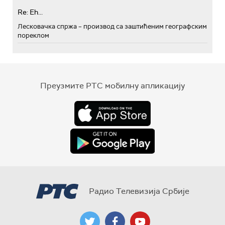
Re: Eh...
Лесковачка спржа – производ са заштићеним географским
пореклом
Преузмите РТС мобилну апликацију
Радио Телевизија Србије