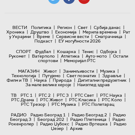
|
|
|
|
ВЕСТИ
Политика
Регион
Свет
Србија данас
|
|
|
|
Хроника
Друштво
Економија
Мерила времена
Рат
|
|
|
|
у Украјини
Време
Сервисне вести
Сматрачница
|
Подкаст
ЕУ могућности 2026
|
|
|
|
СПОРТ
Фудбал
Кошарка
Тенис
Одбојка
|
|
|
|
Рукомет
Ватерполо
Атлетика
Ауто-мото
Остали
|
спортови
Меморијал РТС
|
|
|
МАГАЗИН
Живот
Занимљивости
Музика
|
|
|
|
Технологијa
Путујемо
Свет познатих
Здравље
|
|
|
|
Филм и ТВ
Наука
Природа
Дигитални предузетник
|
За мале велике хероје
Наизглед здрав
|
|
|
|
|
ТВ
РТС 1
РТС 2
РТС 3
РТС Свет
РТС Наука
|
|
|
|
РТС Драма
РТС Живот
РТС Класика
РТС Коло
|
|
РТС Трезор
РТС Музика
РТС Полетарац
|
|
РАДИО
Радио Београд 1
Радио Београд 2
Радио
|
|
|
Београд 3
Београд 202
Радио Плетеница
Радио
|
|
|
Рокенролер
Радио Џубокс
Радио Вртешка
Радио
|
Џезер
Архив