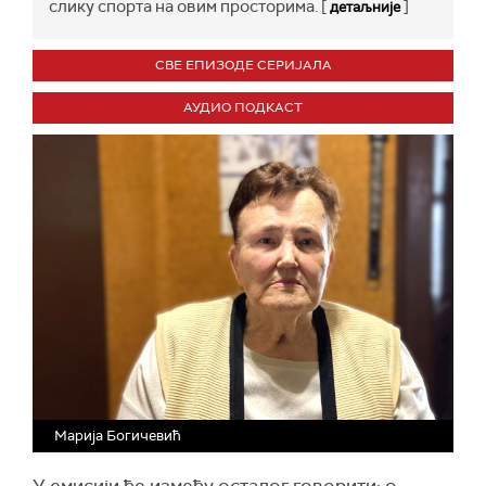
слику спорта на овим просторима. [
]
детаљније
СВЕ ЕПИЗОДЕ СЕРИЈАЛА
АУДИО ПОДКАСТ
Марија Богичевић
У емисији ће између осталог говорити: о