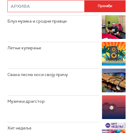
РАДИО РОКЕНРОЛЕР
РАДИО ЏУБОКС
Блуз музика и сродни правци
РАДИО ВРТЕШКА
РАДИО ЏЕЗЕР
Летње кулирање
АРХИВ
Свака песма носи своју причу
Музички драгстор
Хит недеље