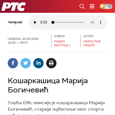
РТС
Читај ми!
ИЗВОР:
АУТОР:
НЕДЕЉА, 24.05.2026,
РАДИО
МИРОСЛАВ
16:00 -> 09:57
БЕОГРАД 1
НЕШИЋ
Кошаркашица Марија
Богичевић
Гошћа 696. емисије је кошаркашица Марија
Богичевић, старији љубитељи овог спорта