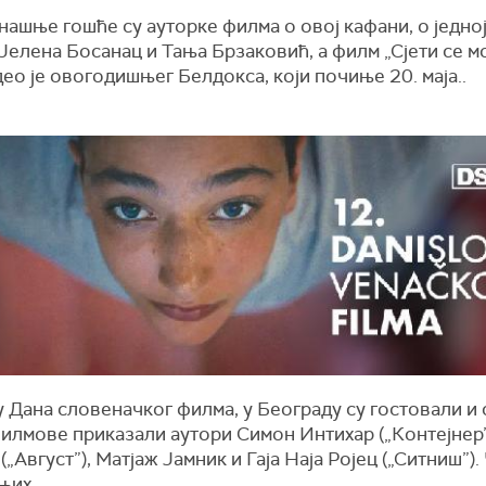
ашње гошће су ауторке филма о овој кафани, о једно
Јелена Босанац и Тања Брзаковић, а филм „Сјети се м
део је овогодишњег Белдокса, који почиње 20. маја..
 Дана словеначког филма, у Београду су гостовали и 
илмове приказали аутори Симон Интихар („Контејнер”
(„Август”), Матјаж Јамник и Гаја Наја Ројец („Ситниш”)
њих.