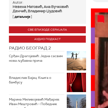
Autor:
Невена Матовић, Ана Вучковић
Денчић, Владимир Џудовић
[
]
детаљније
СВЕ ЕПИЗОДЕ СЕРИЈАЛА
АУДИО ПОДКАСТ
РАДИО БЕОГРАД 2
Срђан Драгојевић: Једна сасвим
нова љубавна прича
Владислав Бајац: Књига о
бамбусу
Марина Миливојевић Мађарев:
Иван Мештровић – Победник