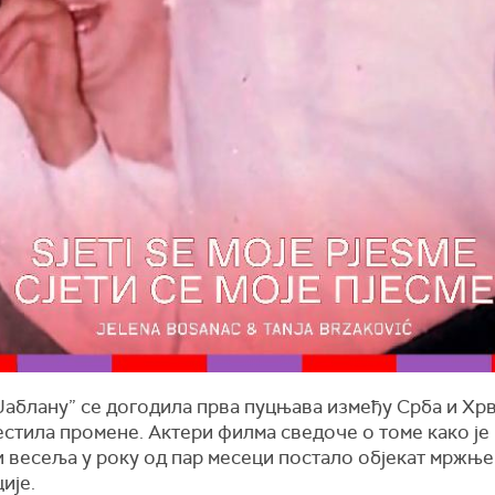
Јаблану” се догодила прва пуцњава између Срба и Хрва
естила промене. Актери филма сведоче о томе како је
 весеља у року од пар месеци постало објекат мржње
ије.