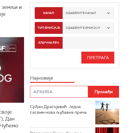
ј земљи и
оје
КАНАЛ:
ОДАБЕРИТЕ КАНАЛ
РАДИО БЕОГРАД 1
ТИП ЕМИСИЈЕ:
ОДАБЕРИТЕ ЕМИСИЈУ
РАДИО БЕОГРАД 2
СПОРТ
КЉУЧНА РЕЧ:
РАДИО БЕОГРАД 3
СЕРИЈА
БЕОГРАД 202
ИНФО
Најновије
РАДИО ПЛЕТЕНИЦА
ФИЛМ
РАДИО РОКЕНРОЛЕР
РАДИО ЏУБОКС
Срђан Драгојевић: Једна
своје
сасвим нова љубавна прича
РАДИО ВРТЕШКА
), Дан
. Чућемо
РАДИО ЏЕЗЕР