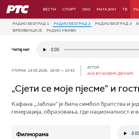
РТС
ВЕСТИ
СПОРТ
OKO
МАГАЗИН
ТВ
Р
РАДИО БЕОГРАД 1
РАДИО БЕОГРАД 2
РАДИО БЕОГРАД 3
Б
ФРЕКВЕНЦИЈЕ
РАДИО УЖИВО
Читај ми!
АУТОР:
УТОРАК, 19.05.2026, 16:00 -> 10:43
АНА ВУЧКОВИЋ ДЕНЧИЋ
„Сјети се моје пјесме” и го
Кафана „Јаблан” је била симбол братства и је
генерација, образовања, где националност и в
Филморама