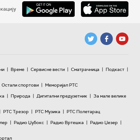
кацију
|
|
|
|
|
ни
Време
Сервисне вести
Сматрачница
Подкаст
|
Остали спортови
Меморијал РТС
|
|
|
ка
Природа
Дигитални предузетник
За мале велике
|
|
|
РТС Трезор
РТС Музика
РТС Полетарац
|
|
|
|
лер
Радио Џубокс
Радио Вртешка
Радио Џезер
ортал