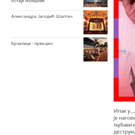
остаје победник
Александра Јагодић: Шаптач
Брзалице - први део
Ипак у „
је нагов
љубави и
деструкц