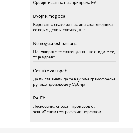
Србији, и за шта нас припрема ЕУ
Dvojnik mog oca
Вероватно свако од нас има свог двојника
са којим дели и сличну ДНК
Nemogućnost tusiranja
Не туширате се сваког дана – не стидите се,
то је здраво
Cestitke za uspeh
Да ли сте знали да се најбоље грамофонске
ручице производе у Србији
Re: Eh...
Лесковачка спржа – производ са
заштићеним географским пореклом