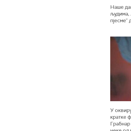
Наше дан
људима, 
пјесме” 
У оквиру
кратке ф
Грабнар 
неке од 