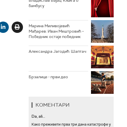
Владислав Бајац: Књига о
бамбусу
АРХИВ
Марина Миливојевић
Мађарев: Иван Мештровић –
Победник остаје победник
Александра Јагодић: Шаптач
Брзалице - први део
КОМЕНТАРИ
Da, ali...
Како преживети прва три дана катастрофе у