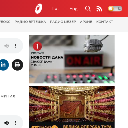
Lat
Eng
УБОКС
РАДИО ВРТЕШКА
РАДИО ЏЕЗЕР
АРХИВ
КОНТАКТ
ичитих