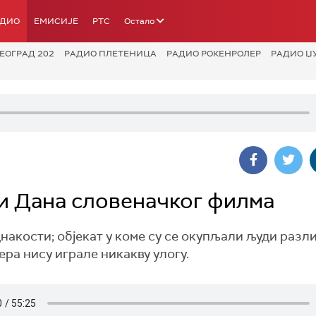
АДИО
ЕМИСИЈЕ
РТС
Остало
ЕОГРАД 202
РАДИО ПЛЕТЕНИЦА
РАДИО РОКЕНРОЛЕР
РАДИО Џ
сти Дана словеначког филма
днакости; објекат у коме су се окупљали људи разл
ера нису играле никакву улогу.