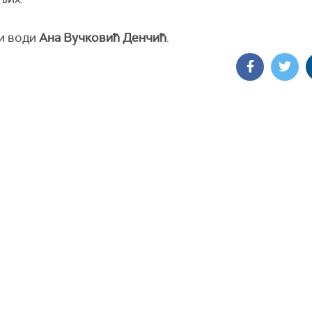
 и води
Ана Вучковић Денчић
.