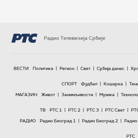
Радио Телевизија Србије
|
|
|
|
ВЕСТИ
Политика
Регион
Свет
Србија данас
Хр
|
|
СПОРТ
Фудбал
Кошарка
Тен
|
|
|
МАГАЗИН
Живот
Занимљивости
Музика
Техноло
|
|
|
|
ТВ
РТС 1
РТС 2
РТС 3
РТС Свет
РТ
|
|
РАДИО
Радио Београд 1
Радио Београд 2
Радио
РТС