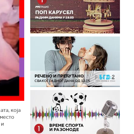
та, која
 место
 и