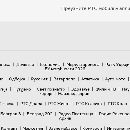
Преузмите РТС мобилну апли
|
|
|
|
оника
Друштво
Економија
Мерила времена
Рат у Украји
ЕУ могућности 2026
|
|
|
|
|
|
ис
Одбојка
Рукомет
Ватерполо
Атлетика
Ауто-мото
|
|
|
|
|
гијa
Путујемо
Свет познатих
Здравље
Филм и ТВ
Нау
|
хероје
Наизглед здрав
|
|
|
|
С Наука
РТС Драма
РТС Живот
РТС Класика
РТС Коло
|
|
|
 Београд 3
Београд 202
Радио Плетеница
Радио Рокенро
Архив
|
|
|
|
Контакт
Маркетинг
Јавне набавке
Конкурси
Интернет п