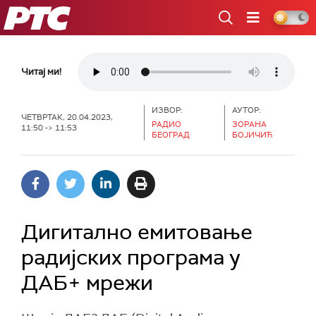
РТС
Читај ми!
ИЗВОР:
АУТОР:
ЧЕТВРТАК, 20.04.2023,
РАДИО
ЗОРАНА
11:50 -> 11:53
БЕОГРАД
БОЈИЧИЋ
Дигитално емитовање
радијских програма у
ДАБ+ мрежи