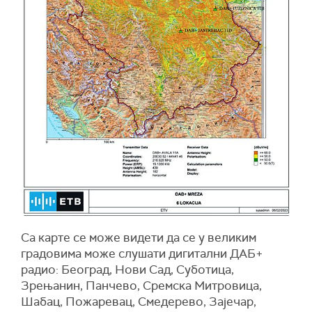
Са карте се може видети да се у великим
градовима може слушати дигитални ДАБ+
радио: Београд, Нови Сад, Суботица,
Зрењанин, Панчево, Сремска Митровица,
Шабац, Пожаревац, Смедерево, Зајечар,