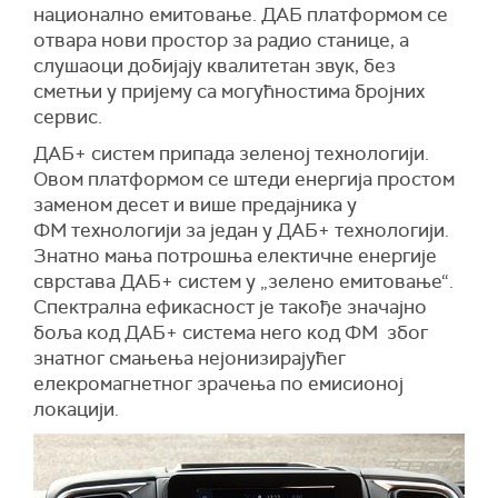
национално емитовање. ДАБ платформом се
отвара нови простор за радио станице, а
слушаоци добијају квалитетан звук, без
сметњи у пријему са могућностима бројних
сервис.
ДАБ+ систем припада зеленој технологији.
Овом платформом се штеди енергија простом
заменом десет и више предајника у
ФМ технологији за један у ДАБ+ технологији.
Знатно мања потрошња електичне енергије
сврстава ДАБ+ систем у „зелено емитовање“.
Спектрална ефикасност је такође значајно
боља код ДАБ+ система него код ФМ због
знатног смањења нејонизирајућег
елекромагнетног зрачења по емисионој
локацији.