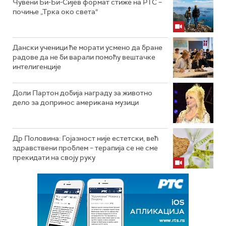
Чувени Би-Би-Сијев формат стиже на РТС –
почиње „Трка око света“
Дански ученици ће морати усмено да бране
радове да не би варали помоћу вештачке
интелигенције
Доли Партон добија награду за животно
дело за допринос американа музици
Др Половина: Гојазност није естетски, већ
здравствени проблем – терапија се не сме
прекидати на своју руку