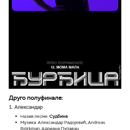
Друго полуфинале:
1. Александар
Назив песме:
Судбина
Музика: Александар Радојевић, Andreas
Björkman, Адриана Пупавац