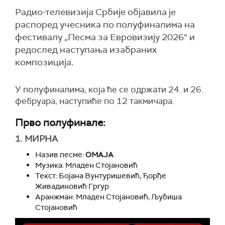
Радио-телевизија Србије објавила је
распоред учесника по полуфиналима на
фестивалу „Песма за Евровизију 2026“ и
редослед наступања изабраних
композиција.
У полуфиналима, која ће се одржати 24. и 26.
фебруара, наступиће по 12 такмичара.
Прво полуфинале:
1.
МИРНА
Назив песме:
ОМАЈА
Музика: Младен Стојановић
Текст: Бојана Вунтуришевић, Ђорђе
Живадиновић Гргур
Аранжман: Младен Стојановић, Љубиша
Стојановић