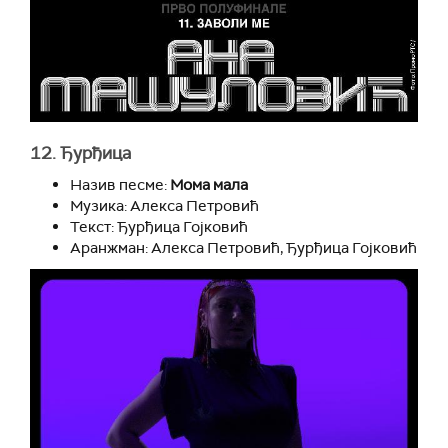
12. Ђурђица
Назив песме:
Мома мала
Музика: Алекса Петровић
Текст: Ђурђица Гојковић
Аранжман: Алекса Петровић, Ђурђица Гојковић