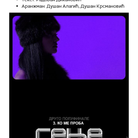
Аранжман: Душан Алагић, Душан Крсмановић