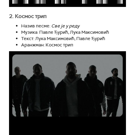
2.
Космос трип
Назив песме:
Све је у реду
Музика: Павле Ђурић, Лука Максимовић
Текст: Лука Максимовић, Павле Ђурић
Аранжман: Космос трип