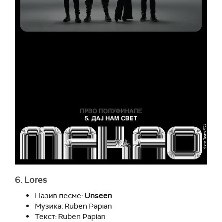
6. Lores
Назив песме:
Unseen
Музика: Ruben Papian
Текст: Ruben Papian