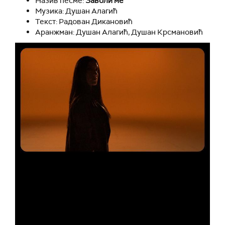
Назив песме:
Заволи ме
Музика: Душан Алагић
Текст: Радован Дикановић
Аранжман: Душан Алагић, Душан Крсмановић