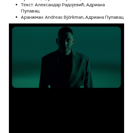
Текст: Александар Радојевић, Адриана
Пупавац
Аранжман: Andreas Björkman, Адриана Пупавац