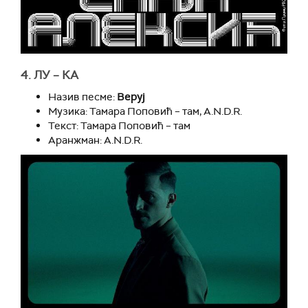
4. ЛУ – КА
Назив песме:
Веруј
Музика: Тамара Поповић – там, A.N.D.R.
Текст: Тамара Поповић – там
Аранжман: A.N.D.R.