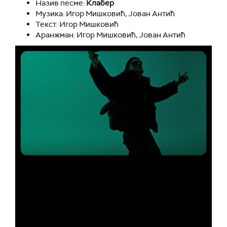
Назив песме:
Клабер
Музика: Игор Мишковић, Јован Антић
Текст: Игор Мишковић
Аранжман: Игор Мишковић, Јован Антић