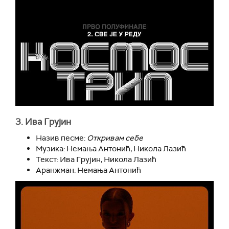
3.
Ива Грујин
Назив песме:
Откривам себе
Музика: Немања Антонић, Никола Лазић
Текст: Ива Грујин, Никола Лазић
Аранжман: Немања Антонић