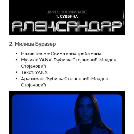
2. Милица Буразер
Назив песме: Свима вама треба мама
Музика: YANX, Љубиша Стојановић, Младен
Стојановић
Текст: YANX
Аранжман: Љубиша Стојановић, Младен
Стојановић