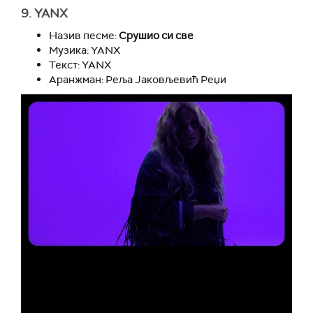
9. YANX
Назив песме:
Срушио си све
Музика: YANX
Текст: YANX
Аранжман: Реља Јаковљевић Реџи