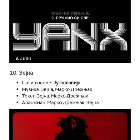
9. Janks
10. Зејна
Назив песме:
Југославија
Музика: Зејна, Марко Дрежњак
Текст: Зејна, Марко Дрежњак
Аранжман: Марко Дрежњак, Зејна