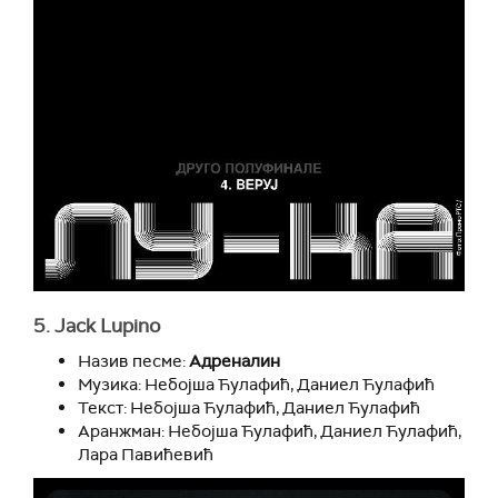
5. Jack Lupino
Назив песме:
Адреналин
Музика: Небојша Ћулафић, Даниел Ћулафић
Текст: Небојша Ћулафић, Даниел Ћулафић
Аранжман: Небојша Ћулафић, Даниел Ћулафић,
Лара Павићевић