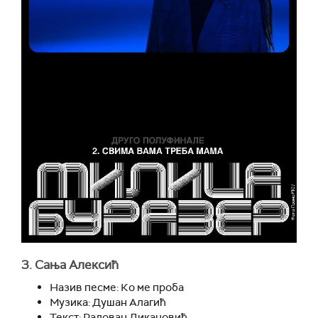
3. Сања Алексић
Назив песме: Ко ме проба
Музика: Душан Алагић
Текст: Радован Дикановић