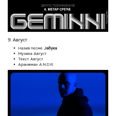
9. Август
Назив песме:
Јабука
Музика: Август
Текст: Август
Аранжман: A.N.D.R.