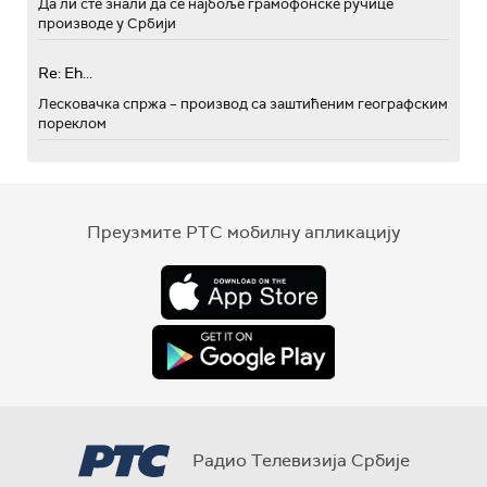
Да ли сте знали да се најбоље грамофонске ручице
производе у Србији
Re: Eh...
Лесковачка спржа – производ са заштићеним географским
пореклом
Преузмите РТС мобилну апликацију
Радио Телевизија Србије