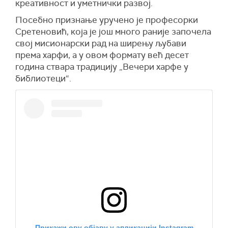
креативност и уметнички развој.
Посебно признање уручено је професорки
Сретеновић, која је још много раније започела
свој мисионарски рад на ширењу љубави
према харфи, а у овом формату већ десет
година ствара традицију „Вечери харфе у
библиотеци“.
Прикажи ову објаву у апликацији Instagram