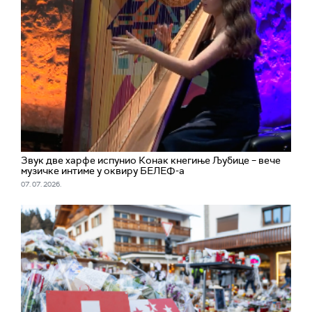
Звук две харфе испунио Конак кнегиње Љубице – вече
музичке интиме у оквиру БЕЛЕФ-а
07. 07. 2026.