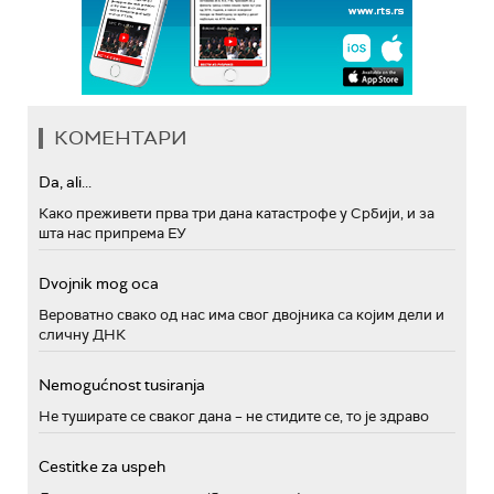
КОМЕНТАРИ
Da, ali...
Како преживети прва три дана катастрофе у Србији, и за
шта нас припрема ЕУ
Dvojnik mog oca
Вероватно свако од нас има свог двојника са којим дели и
сличну ДНК
Nemogućnost tusiranja
Не туширате се сваког дана – не стидите се, то је здраво
Cestitke za uspeh