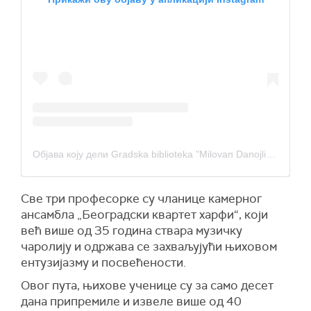
Објава коју дели Gradska biblioteka "Milovan Danojlić", Ljig (@gradskabibliotekaljig)
Све три професорке су чланице камерног
ансамбла „Београдски квартет харфи“, који
већ више од 35 година ствара музичку
чаролију и одржава се захваљујући њиховом
ентузијазму и посвећености.
Овог пута, њихове ученице су за само десет
дана припремиле и извеле више од 40