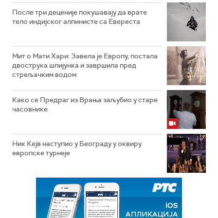
После три деценије покушавају да врате
тело индијског алпинисте са Евереста
Мит о Мати Хари: Завела је Европу, постала
двострука шпијунка и завршила пред
стрељачким водом
Како се Предраг из Врања заљубио у старе
часовнике
Ник Кејв наступио у Београду у оквиру
европске турнеје