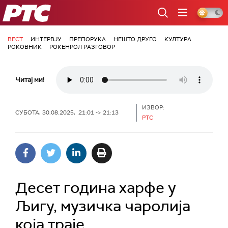
РТС
ВЕСТ
ИНТЕРВЈУ
ПРЕПОРУКА
НЕШТО ДРУГО
КУЛТУРА
РОКОВНИК
РОКЕНРОЛ РАЗГОВОР
Читај ми!
ИЗВОР:
СУБОТА, 30.08.2025, 21:01 -> 21:13
РТС
Десет година харфе у
Љигу, музичка чаролија
која траје