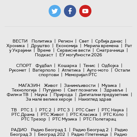
|
|
|
|
ВЕСТИ
Политика
Регион
Свет
Србија данас
|
|
|
|
Хроника
Друштво
Економија
Мерила времена
Рат
|
|
|
|
у Украјини
Време
Сервисне вести
Сматрачница
|
Подкаст
ЕУ могућности 2026
|
|
|
|
СПОРТ
Фудбал
Кошарка
Тенис
Одбојка
|
|
|
|
Рукомет
Ватерполо
Атлетика
Ауто-мото
Остали
|
спортови
Меморијал РТС
|
|
|
МАГАЗИН
Живот
Занимљивости
Музика
|
|
|
|
Технологијa
Путујемо
Свет познатих
Здравље
|
|
|
|
Филм и ТВ
Наука
Природа
Дигитални предузетник
|
За мале велике хероје
Наизглед здрав
|
|
|
|
|
ТВ
РТС 1
РТС 2
РТС 3
РТС Свет
РТС Наука
|
|
|
|
РТС Драма
РТС Живот
РТС Класика
РТС Коло
|
|
РТС Трезор
РТС Музика
РТС Полетарац
|
|
РАДИО
Радио Београд 1
Радио Београд 2
Радио
|
|
|
Београд 3
Београд 202
Радио Плетеница
Радио