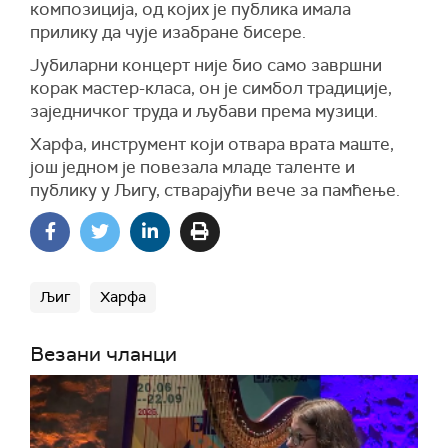
композиција, од којих је публика имала
прилику да чује изабране бисере.
Јубиларни концерт није био само завршни
корак мастер-класа, он је симбол традиције,
заједничког труда и љубави према музици.
Харфа, инструмент који отвара врата маште,
још једном је повезала младе таленте и
публику у Љигу, стварајући вече за памћење.
Љиг
Харфа
Везани чланци