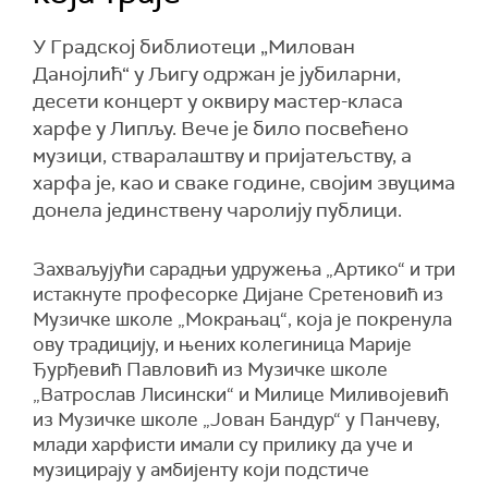
У Градској библиотеци „Милован
Данојлић“ у Љигу одржан је јубиларни,
десети концерт у оквиру мастер-класа
харфе у Липљу. Вече је било посвећено
музици, стваралаштву и пријатељству, а
харфа је, као и сваке године, својим звуцима
донела јединствену чаролију публици.
Захваљујући сарадњи удружења „Артико“ и три
истакнуте професорке Дијане Сретеновић из
Музичке школе „Мокрањац“, која је покренула
ову традицију, и њених колегиница Марије
Ђурђевић Павловић из Музичке школе
„Ватрослав Лисински“ и Милице Миливојевић
из Музичке школе „Јован Бандур“ у Панчеву,
млади харфисти имали су прилику да уче и
музицирају у амбијенту који подстиче