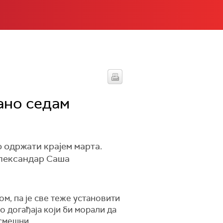
ано седам
о одржати крајем марта.
Александар Саша
, па је све теже установити
о догађаја који би морали да
 смешни.