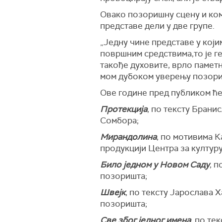
Овако позоришну сцену и ко
представе дели у две групе.
„Једну чине представе у који
површним средствима,то је гег
такође духовите, врло паметн
мом дубоком уверењу позори
Ове године пред публиком ће
Протекција
, по тексту Бран
Сомбора;
Мирандолина
, по мотивима К
продукцији Центра за културу
Било једном у Новом Саду
, 
позоришта;
Швејк
, по тексту Јарослава 
позоришта;
Све због једног имена
, по те