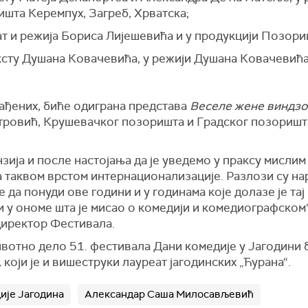
ишта Керемпух, Загреб, Хрватска;
кат и режија Бориса Лијешевића и у продукцији Позори
ексту Душана Ковачевића, у режији Душана Ковачевића
рађених, биће одиграна представа
Веселе жене виндзо
тровић, Крушевачког позоришта и Градског позоришта
зија и после настојања да је уведемо у праксу мисли
а таквом врстом интернационализације. Разлози су на
да понуди ове години и у годинама које долазе је тај 
и у ономе шта је мисао о комедији и комедиографском
директор Фестивала.
ивотно дело 51. фестивала Дани комедије у Јагодини
који је и вишеструки лауреат јагодинских „Ћурана“.
ије Јагодина
Александар Саша Милосављевић