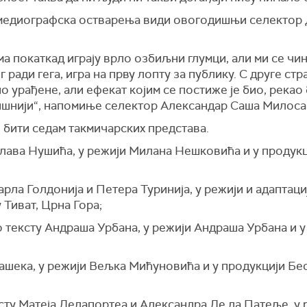
медиографска остварења види овогодишњи селектор 
ма покаткад играју врло озбиљни глумци, али ми се ч
 ради гега, игра на прву лопту за публику. С друге стр
о урађене, али ефекат којим се постиже је био, рекао
шнији“, напомиње селектор Александар Саша Милос
 бити седам такмичарских представа.
ислава Нушића, у режији Милана Нешковића и у продук
арла Голдонија и Петера Туринија, у режији и адаптац
 Тиват, Црна Гора;
по тексту Андраша Урбана, у режији Андраша Урбана и 
Хашека, у режији Вељка Мићуновића и у продукцији Бе
ксту Матеја Делапортеа и Александра Де ла Патеље, у 