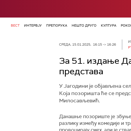
ВЕСТ
ИНТЕРВЈУ
ПРЕПОРУКА
НЕШТО ДРУГО
КУЛТУРА
РОКО
И
СРЕДА, 15.01.2025, 16:15 -> 16:26
Р
За 51. издање Д
представа
У Јагодини је објављена се
Која позоришта ће се пред
Милосављевић.
Данашње позориште је збуњен
разлику између комедије и тра
провоцирају смех, али је ств