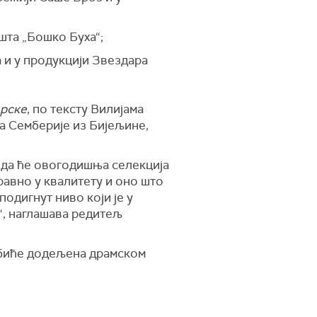
шта „Бошко Буха“;
 и у продукцији Звездара
рске
, по тексту Вилијама
 Семберије из Бијељине,
м да ће овогодишња селекција
равно у квалитету и оно што
подигнут ниво који је у
“, наглашава редитељ
 биће додељена драмском