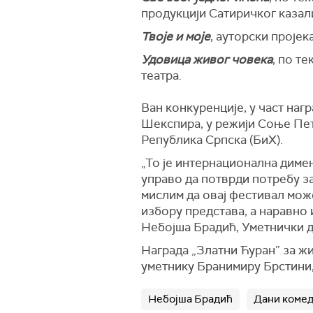
продукцији Сатиричког казал
Твоје и моје
, ауторски проје
Удовица живог човека
, по т
театра.
Ван конкуренције, у част наг
Шекспира, у режији Соње Пе
Република Српска (БиХ).
„То је интернационална димен
управо да потврди потребу з
мислим да овај фестивал може 
избору представа, а наравно 
Небојша Брадић, Уметнички 
Награда „Златни Ћуран” за ж
уметнику Бранимиру Брстини, 
Небојша Брадић
Дани комед