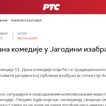
РТС
ВНИК
РОКЕНРОЛ РАЗГОВОР
ЗВОР:
АУТОР:
ТС
ВЕСНА ЛАЗИЋ
ана комедије у Јагодини изабр
лекција 51. Дана комедије који ће се традиционалн
ставити јагодинској публици изабрао је селектор 
о ситуацијом и свакодневним компликованим животом
гедије. Гледамо људе који нас засмејавају, сведоци см
арност таква да ни људи ни такви догађаји нису нимало