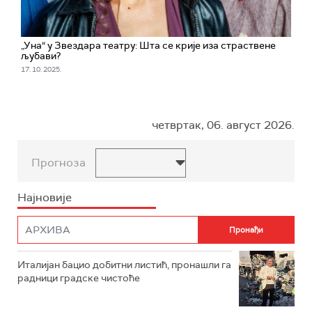
„Уна“ у Звездара театру: Шта се крије иза страствене
љубави?
17. 10. 2025.
четвртак, 06. август 2026.
Прогноза
Најновије
Италијан бацио добитни листић, пронашли га
радници градске чистоће