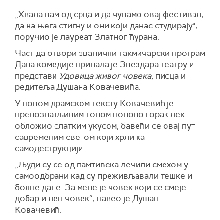
„Хвала вам од срца и да чувамо овај фестивал,
да на њега стигну и они који данас студирају“,
поручио је лауреат Златног ћурана.
Част да отвори званични такмичарски програм
Дана комедије припала је Звездара театру и
представи
Удовица живог човека
, писца и
редитеља Душана Ковачевића.
У новом драмском тексту Ковачевић је
препознатљивим тоном поново горак лек
обложио слатким укусом, бавећи се овај пут
савременим светом који хрли ка
самодеструкцији.
„Људи су се од памтивека лечили смехом у
самоодбрани кад су преживљавали тешке и
болне дане. За мене је човек који се смеје
добар и леп човек“, навео је Душан
Ковачевић.