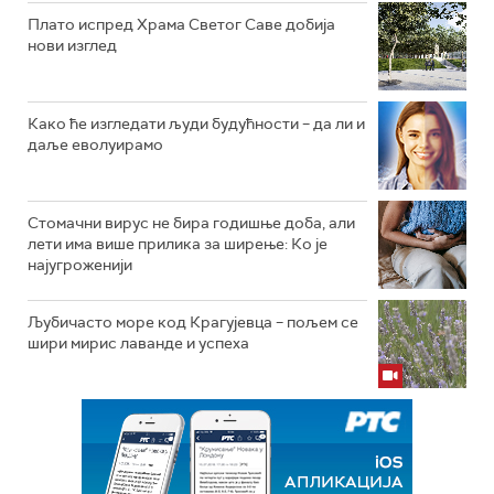
Плато испред Храма Светог Саве добија
нови изглед
Како ће изгледати људи будућности – да ли и
даље еволуирамо
Стомачни вирус не бира годишње доба, али
лети има више прилика за ширење: Ко је
најугроженији
Љубичасто море код Крагујевца – пољем се
шири мирис лаванде и успеха