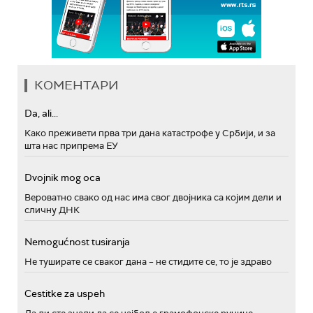
КОМЕНТАРИ
Da, ali...
Како преживети прва три дана катастрофе у Србији, и за
шта нас припрема ЕУ
Dvojnik mog oca
Вероватно свако од нас има свог двојника са којим дели и
сличну ДНК
Nemogućnost tusiranja
Не туширате се сваког дана – не стидите се, то је здраво
Cestitke za uspeh