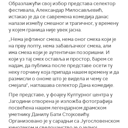
Образлажући свој избор представа селектор
фестивала, Александар Милосављевић,
истакао је да се савремена комедија данас
налази између смешног и трагичног, у времену
у којем граница није увек јасна.
„Нема јефтиног смеха, нема оног смеха који је
на прву лопту, нема забављачког смеха, али
има смеха који је аутентичан позоришни. И
који уз тај смех оставља и простор, барем се
надам, да публика после представе осети ту
неку горчину која припада нашем времену и да
размисли о ономе што је видела и чему се
смејала“, наглашава селектор Дана комедије.
Пре представе, у фоајеу Културног центра у
Јагодини отворена је изложба фотографија
посвећена нашем легендарном драмском
уметнику Данилу Бати Стојковићу.
Организовано је у сарадњи са Југословенском
кинотеком и сведочанство је о једној