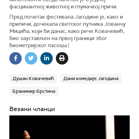
фасцинантној животној и глумачкој причи.
Пред почетак фестивала Јагодине је, како и
приличи, дочекала светског путника Јованчу
Мицића, који би данас, како рече Ковачевић,
био заустављен на првој граници због
биометријског пасоша.|
Душан Ковачевић
Дани комедије Јагодина
Бранимир Брстина
Везани чланци