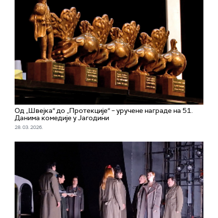
Од „Швејка“ до „Протекције“ – уручене награде на 51.
Данима комедије у Јагодини
28. 03. 2026.