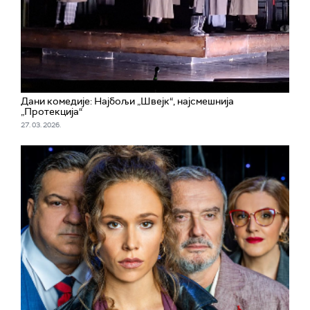
Дани комедије: Најбољи „Швејк“, најсмешнија
„Протекција“
27. 03. 2026.