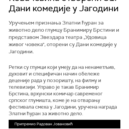
Дани комедије у Јагодини
Уручењем признања Златни ћуран за
животно дело глумцу Бранимиру Брстини и
представом Звездара театра „Удовица
живог човека", оторени су Дани комедије у
Јагодини.
Ретки су глумци који умеју да на ненаметљив,
духовит и специфичан начин обележе
деценије рада у позоришту, на филму и
телевизији. Управо је такав Бранимир
Брстина, врхунски комичар савременог
српског глумишта, коме је на отварању
фестивала смеха у Јагодини, уручена награда
Златни ћуран за животно дело.
Припремио Радован Јовановић