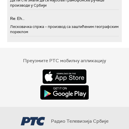
Да ли сте знали да се најбоље грамофонске ручице
производе у Србији
Re: Eh...
Лесковачка спржа – производ са заштићеним географским
пореклом
Преузмите РТС мобилну апликацију
Радио Телевизија Србије