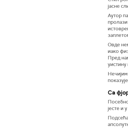
јасне сл
Аутор па
пролази 
истовре
заплетом
Овде нем
иако физ
Пред нам
уистину 
Нечијим 
показује
Са фјо
Посебно
јесте и 
Подсећа 
апсолутн