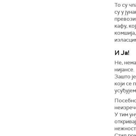
То су чл
су у јун
превозио
кафу, ко
комшија,
изласцим
И Ја!
Не, нема
нијансе.
Зашто је
који се 
усуђујем
Посебно 
неизрече
У тим у
откривај
нежност
Стил ром