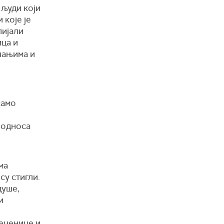
 људи који
 које је
пијали
ица и
чањима и
само
 односа
ма
су стигли.
душе,
и
реченице и