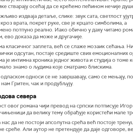
ике стварају осећај да се крећемо пећином нечије душ
жљиво издваја детаље, слике: звук сата, светлост ујут
кроз врата, покрет руке, све је крцато симболима, а
мено потпуно реално. Иако обично у даху читамо ром
, ево доказа да може и другачије.
а класичног заплета, већ се слаже мозаик сећања. Ни
ички одсутан, постаје средиште свих емоционалних о
а је интимна хроника једног живота и студија о томе 
мало знамо о људима које сматрамо блискима.
одласком односи се не завршавају, само се мењају, п
 нам Гритен, чак и продубљују.
рдова севера
ст овог романа чији превод на српски потписује Иго
у чињеници да велику тему обрађује користећи мале тр
нас да не постоји апсолутна срећа већ постоје трену
е среће. Али аутор не претендује да даје одговоре, ве