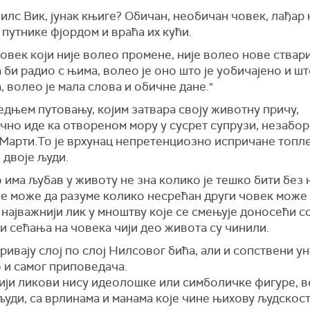
Нилс Вик, јунак књиге? Обичан, необичан човек, лађар 
путнике фјордом и враћа их кући.
човек који није волео промене, није волео нове ствари
 би радио с њима, волео је оно што је уобичајено и шт
 волео је мала слова и обичне дане."
дњем путовању, којим затвара своју животну причу,
чно иде ка отвореном мору у сусрет супрузи, незабор
 Марти.То је врхунац непретенциозно испричане топл
 двоје људи.
 има љубав у животу не зна колико је тешко бити без 
е може да разуме колико несрећан други човек може 
 најважнији лик у мноштву које се смењује доносећи 
и сећања на човека чији део живота су чинили.
ривају слој по слој Нилсовог бића, али и сопствени 
о и самог приповедача.
ији ликови нису идеолошке или симболичке фигуре, в
уди, са врлинама и манама које чине њихову људскост