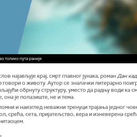
ао толико пута раније
лов најављује крај, смрт главног јунака, роман
Дан кад
о
говори о животу. Аутор се зналачки литерарно поиг
љајући обрнуту структуру, уместо да радњу води ка с
, она је полазиште, не и тема.
омни и наизглед неважни тренуци трајања једног чов
ол, срећа, сета, пријатељство, вера и изневерена срећ
читаоцем.
.