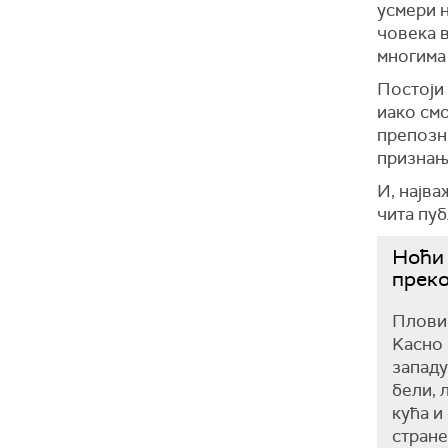
усмери н
човека в
многима 
Постоји
иако смо
препозн
признања
И, најва
чита пуб
Ноћи 
преко
Плови 
Kасно 
западу
бели, 
кућа и
стране