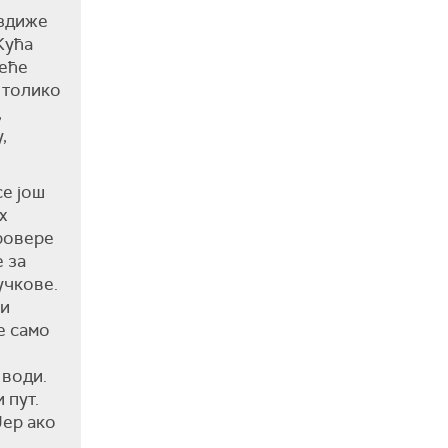
уздиже
Kућа
неће
е толико
,
,
се још
х
провере
 за
учкове.
ти
е само
н
 води.
 пут.
Јер ако