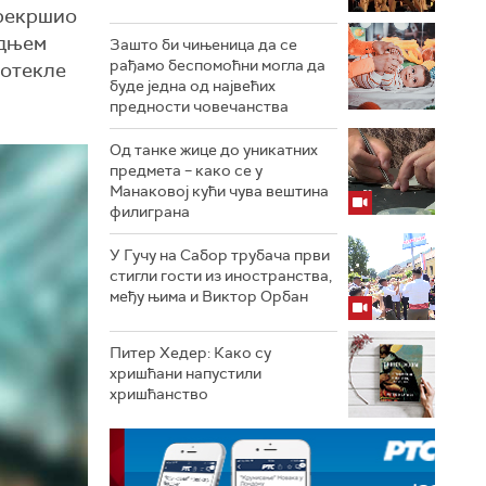
прекршио
едњем
Зашто би чињеница да се
рађамо беспомоћни могла да
ротекле
буде једна од највећих
предности човечанства
Од танке жице до уникатних
предмета – како се у
Манаковој кући чува вештина
филиграна
У Гучу на Сабор трубача први
стигли гости из иностранства,
међу њима и Виктор Орбан
Питер Хедер: Како су
хришћани напустили
хришћанство