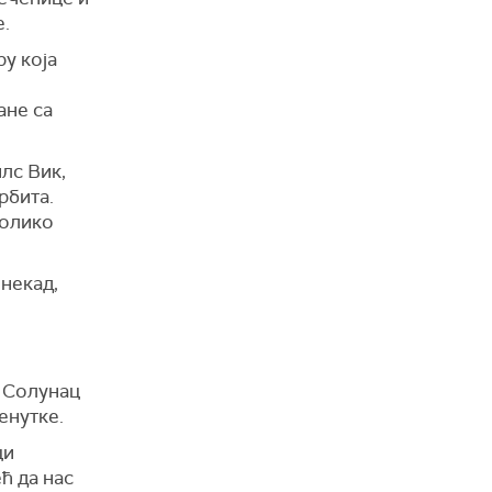
е.
ру која
ане са
лс Вик,
рбита.
колико
онекад,
р Солунац
енутке.
ци
ћ да нас