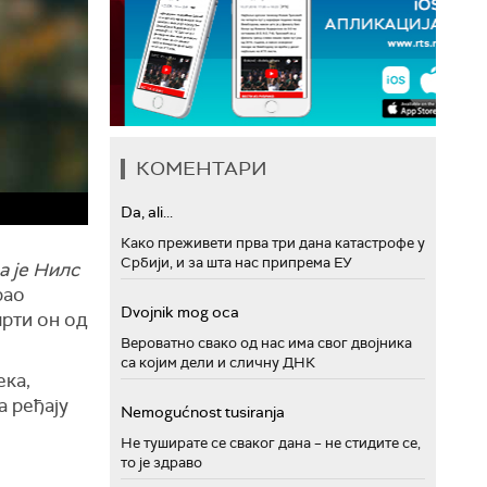
КОМЕНТАРИ
Da, ali...
Како преживети прва три дана катастрофе у
Србији, и за шта нас припрема ЕУ
а је Нилс
рао
Dvojnik mog oca
мрти он од
Вероватно свако од нас има свог двојника
са којим дели и сличну ДНК
ека,
а ређају
Nemogućnost tusiranja
Не туширате се сваког дана – не стидите се,
то је здраво