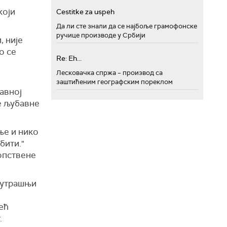
који
Cestitke za uspeh
Да ли сте знали да се најбоље грамофонске
ручице производе у Србији
, није
о се
Re: Eh...
Лесковачка спржа – производ са
заштићеним географским пореклом
авној
е љубавне
ње и нико
бити."
сопствене
унутрашњи
ећ
.