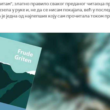
очитам“, златно правило сваког преданог читаоца 
зела у руке и, не да се нисам покајала, већ у посл
 је једна од најлепших коју сам прочитала током п