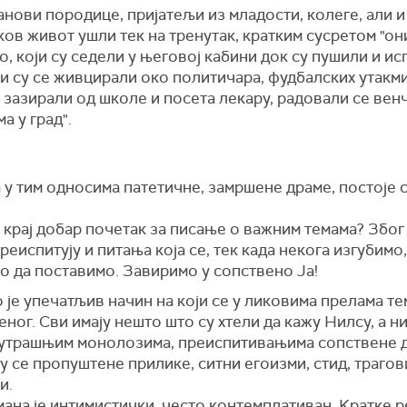
анови породице, пријатељи из младости, колеге, али и
аков живот ушли тек на тренутак, кратким сусретом "они
, који су седели у његовој кабини док су пушили и ис
ји су се живцирали око политичара, фудбалских утакм
 зазирали од школе и посета лекару, радовали се вен
а у град".
 у тим односима патетичне, замршене драме, постоје 
 крај добар почетак за писање о важним темама? Због
преиспитују и питања која се, тек када некога изгубимо,
о да поставимо. Завиримо у сопствено Ја!
је упечатљив начин на који се у ликовима прелама те
ног. Сви имају нешто што су хтели да кажу Нилсу, а ни
нутрашњим монолозима, преиспитивањима сопствене 
у се пропуштене прилике, ситни егоизми, стид, трагов
и.
ана је интимистички, често контемплативан. Kратке 