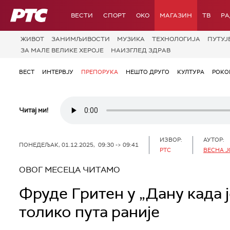
РТС
ВЕСТИ
СПОРТ
OKO
МАГАЗИН
ТВ
Р
ЖИВОТ
ЗАНИМЉИВОСТИ
МУЗИКА
ТЕХНОЛОГИЈA
ПУТУЈ
ЗА МАЛЕ ВЕЛИКЕ ХЕРОЈЕ
НАИЗГЛЕД ЗДРАВ
ВЕСТ
ИНТЕРВЈУ
ПРЕПОРУКА
НЕШТО ДРУГО
КУЛТУРА
РОКО
Читај ми!
ИЗВОР:
АУТОР:
ПОНЕДЕЉАК, 01.12.2025, 09:30 -> 09:41
РТС
ВЕСНА 
ОВОГ МЕСЕЦА ЧИТАМО
Фруде Гритен у „Дану када ј
толико пута раније