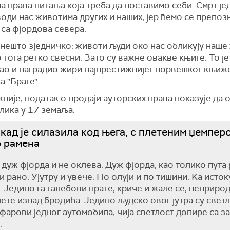
а права питања која треба да поставимо себи. Смрт је
оди нас животима других и наших, јер ћемо се препоз
са фјордова севера.
 нешто зједничко: животи људи око нас обликују наше
 тога ретко свесни. Зато су важне овакве књиге. То је
ао и наградио жири најпрестижнијег норвешког књиж
 "Браге".
жније, податак о продаји ауторских права показује да 
лика у 17 земаља.
кад је силазила код њега, с плетеним џемпер
 рамена
дуж фјорда и не оклева. Дуж фјорда, као толико пута 
и рано. Ујутру и увече. По олуји и по тишини. Kа исток
. Једино га галебови прате, криче и жале се, неприро
лете изнад бродића. Једино људско овог јутра су светл
 фарови једног аутомобила, чија светлост допире са з
.