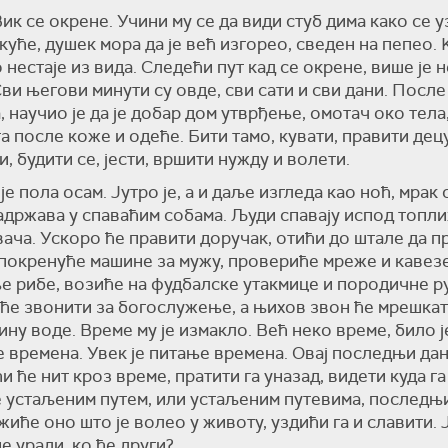
ик се окрене. Учини му се да види стуб дима како се 
куће, душек мора да је већ изгорео, сведен на пепео. 
 нестаје из вида. Следећи пут кад се окрене, више је 
Сви његови минути су овде, сви сати и сви дани. Посл
, научио је да је добар дом утврђење, омотач око тела
а после коже и одеће. Бити тамо, кувати, правити децу
и, будити се, јести, вршити нужду и волети.
је пола осам. Јутро је, а и даље изгледа као ноћ, мрак 
адржава у спаваћим собама. Људи спавају испод топли
ача. Ускоро ће правити доручак, отићи до штале да 
 покренуће машине за мужу, провериће мреже и кавезе
е рибе, возиће на фудбалске утакмице и породичне р
ће звонити за богослужење, а њихов звон ће мрешка
ну воде. Време му је измакло. Већ неко време, било ј
 времена. Увек је питање времена. Овај последњи да
и ће нит кроз време, пратити га уназад, видети куда га
 устаљеним путем, или устаљеним путевима, последњи
иће оно што је волео у животу, уздићи га и славити. 
не уради, ко ће други?