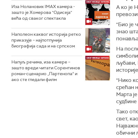
Иза Ноланових IMAX камера -
А ко је 
зашто је Хомерова "Одисеја"
превози 
већа од сваког спектакла
"Био је 
знао шта
Наполеон каквог историја ретко
понавља,
приказује – најпотпунија
биографија сада и на српском
На после
симболи
Напуљ речима, иза камере –
љубави,
зашто вреди читати Сорентинов
историје
роман-сценарио „Партенопа“ и
ако сте гледали филм
"Нико ко
срећан н
Марта је
судбине 
Тако отк
свет, ка
Најважн
обични љ