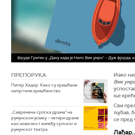
Фруде Гритен у „Дану када је Нилс Вик умро“ – Дуж фјорда, к
ПРЕПОРУКА
Иако нас
Вик умр
Питер Хедер: Како су хришћани
успостав
напустили хришћанство
ње креће
Сви прел
љубав, б
„Савремена српска драма“ на
румунском језику – четири драме
се пред 
као нови мост између српског и
румунског театра
Лађар..