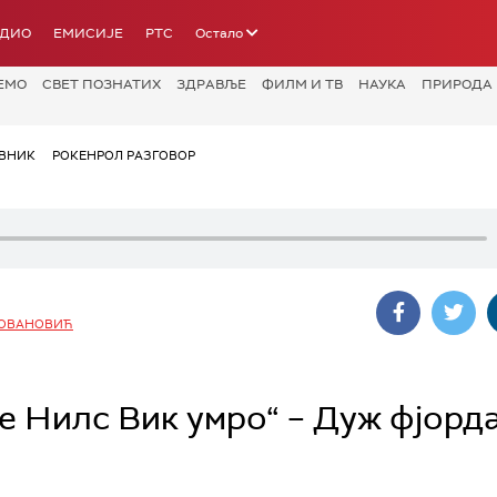
АДИО
ЕМИСИЈЕ
РТС
Остало
ЕМО
СВЕТ ПОЗНАТИХ
ЗДРАВЉЕ
ФИЛМ И ТВ
НАУКА
ПРИРОДА
ВНИК
РОКЕНРОЛ РАЗГОВОР
ЈОВАНОВИЋ
е Нилс Вик умро“ – Дуж фјорда