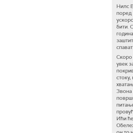
Нилс В
поред 
ускоро
бити. 
година
заштит
спават
Скоро 
увек з
покрив
стоку,
хватањ
Звона 
површи
питање
провућ
Ићи ће
Обележ
он то 