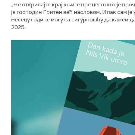
„Не откривајте крај књиге пре него што је пр
је господин Гритен већ насловом. Ипак сам је у
месецу године могу са сигурношћу да кажем да
2025.