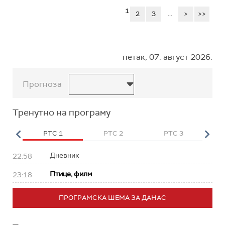
1
2
3
...
>
>>
петак, 07. август 2026.
Прогноза
Тренутно на програму
HD
РТС 1
РТС 2
РТС 3
Р
Дневник
22:58
Птице, филм
23:18
ПРОГРАМСКА ШЕМА ЗА ДАНАС