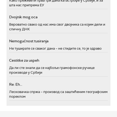
Како преживети прва три дана катастрофе у Србији, и за
шта нас припрема ЕУ
Dvojnik mog oca
Вероватно свако од нас има свог двојника са којим дели и
сличну ДНК
Nemogućnost tusiranja
Не туширате се сваког дана – не стидите се, то је здраво
Cestitke za uspeh
Да ли сте знали да се најбоље грамофонске ручице
производе у Србији
Re: Eh...
Лесковачка спржа – производ са заштићеним географским
пореклом