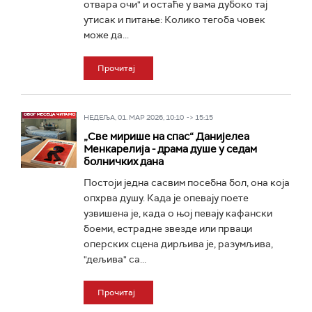
отвара очи" и остаће у вама дубоко тај
утисак и питање: Колико тегоба човек
може да...
Прочитај
НЕДЕЉА, 01. МАР 2026, 10:10 -> 15:15
„Све мирише на спас“ Данијелеа
Менкарелија - драма душе у седам
болничких дана
Постоји једна сасвим посебна бол, она која
опхрва душу. Када је опевају поете
узвишена је, када о њој певају кафански
боеми, естрадне звезде или прваци
оперских сцена дирљива је, разумљива,
"дељива" са...
Прочитај