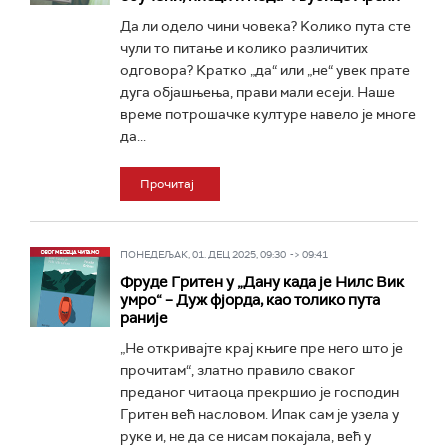
Да ли одело чини човека? Kолико пута сте
чули то питање и колико различитих
одговора? Kратко „да“ или „не“ увек прате
дуга објашњења, прави мали есеји. Наше
време потрошачке културе навело је многе
да...
Прочитај
ПОНЕДЕЉАК, 01. ДЕЦ 2025, 09:30 -> 09:41
Фруде Гритен у „Дану када је Нилс Вик
умро“ – Дуж фјорда, као толико пута
раније
„Не откривајте крај књиге пре него што је
прочитам“, златно правило сваког
преданог читаоца прекршио је господин
Гритен већ насловом. Ипак сам је узела у
руке и, не да се нисам покајала, већ у