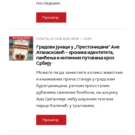
последњем...
Прочитај
СУБОТА, 15. НОВ 2025, 08:58 -> 13:54
Градови јунаци у „Престоницама“ Ане
Атанасковић – хроника идентитета,
памћења и интимних путовања кроз
Србију
Можете ли да замислите колико животних
и књижевних прича станује у градским
бурегџиницама, ретким преосталим
дућанима свилених бомбона, на шљунку
Аде Циганлије, међу шареним тезгама
пијаце Kаленић, у траговима...
Прочитај