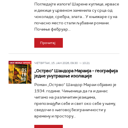
Погледајте излоге! Шарене куглице, ирвасе
и декице у црвеном заменила су срца од
чоколаде, сребра, злата... У књижаре су на
почасно место стали љубавни романи.
Почиње фебруар...
Прочитај
ЧЕТВРТАК, 15. ЈАН 2026, 09:30 -> 10:21
„Острво“ Шандора Мараија – географија
једне унутрашње изолације
Роман „Острво" Шандор Мараи објавио је
1934. године. Чињеница да га и данас
читамо на различитим језицима,
препознајући себе и свет око себе у њему,
сведочи о његовој безграничности у
времену и простору...