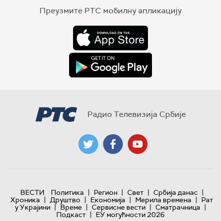
Преузмите РТС мобилну апликацију
Радио Телевизија Србије
|
|
|
|
ВЕСТИ
Политика
Регион
Свет
Србија данас
|
|
|
|
Хроника
Друштво
Економија
Мерила времена
Рат
|
|
|
|
у Украјини
Време
Сервисне вести
Сматрачница
|
Подкаст
ЕУ могућности 2026