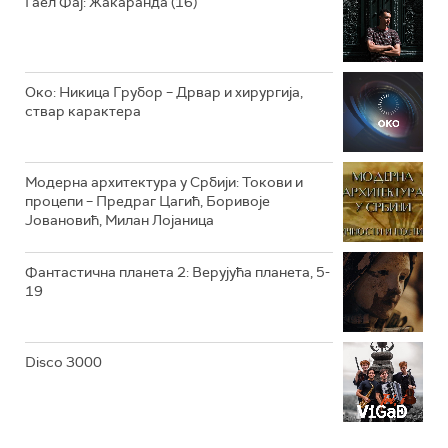
Гаел Фај: Жакаранда (16)
Око: Никица Грубор – Дрвар и хирургија,
ствар карактера
Модерна архитектура у Србији: Токови и
процепи – Предраг Цагић, Боривоје
Јовановић, Милан Лојаница
Фантастична планета 2: Верујућа планета, 5-
19
Disco 3000