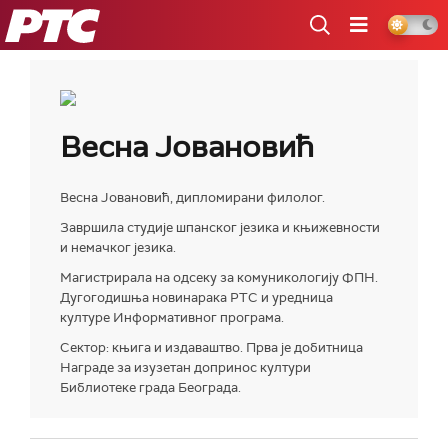
РТС
Весна Јовановић
Весна Јовановић, дипломирани филолог.
Завршила студије шпанског језика и књижевности
и немачког језика.
Магистрирала на одсеку за комуникологију ФПН.
Дугогодишња новинарака РТС и уредница
културе Информативног програма.
Сектор: књига и издаваштво. Прва је добитница
Награде за изузетан допринос култури
Библиотеке града Београда.