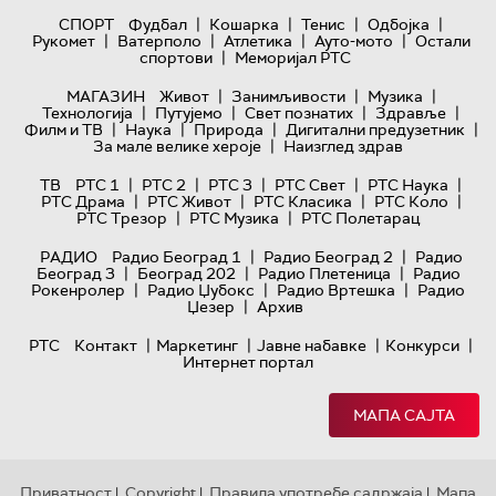
|
|
|
|
СПОРТ
Фудбал
Кошарка
Тенис
Одбојка
|
|
|
|
Рукомет
Ватерполо
Атлетика
Ауто-мото
Остали
|
спортови
Меморијал РТС
|
|
|
МАГАЗИН
Живот
Занимљивости
Музика
|
|
|
|
Технологијa
Путујемо
Свет познатих
Здравље
|
|
|
|
Филм и ТВ
Наука
Природа
Дигитални предузетник
|
За мале велике хероје
Наизглед здрав
|
|
|
|
|
ТВ
РТС 1
РТС 2
РТС 3
РТС Свет
РТС Наука
|
|
|
|
РТС Драма
РТС Живот
РТС Класика
РТС Коло
|
|
РТС Трезор
РТС Музика
РТС Полетарац
|
|
РАДИО
Радио Београд 1
Радио Београд 2
Радио
|
|
|
Београд 3
Београд 202
Радио Плетеница
Радио
|
|
|
Рокенролер
Радио Џубокс
Радио Вртешка
Радио
|
Џезер
Архив
|
|
|
|
РТС
Контакт
Маркетинг
Јавне набавке
Конкурси
Интернет портал
МАПА САЈТА
Приватност
Copyright
Правила употребе садржаја
Мапа
|
|
|