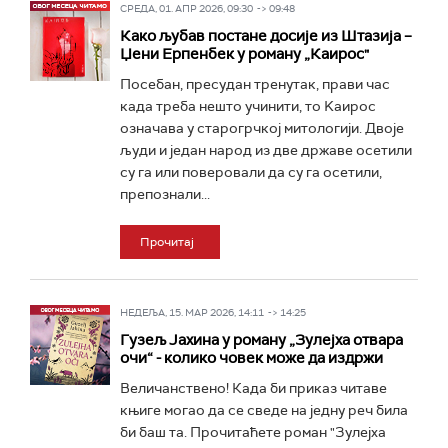
СРЕДА, 01. АПР 2026, 09:30 -> 09:48
Како љубав постане досије из Штазија –
Џени Ерпенбек у роману „Каирос"
Посебан, пресудан тренутак, прави час
када треба нешто учинити, то Kаирос
означава у старогрчкој митологији. Двоје
људи и један народ из две државе осетили
су га или поверовали да су га осетили,
препознали...
Прочитај
НЕДЕЉА, 15. МАР 2026, 14:11 -> 14:25
Гузељ Јахина у роману „Зулејха отвара
очи“ - колико човек може да издржи
Величанствено! Када би приказ читаве
књиге могао да се сведе на једну реч била
би баш та. Прочитаћете роман "Зулејха