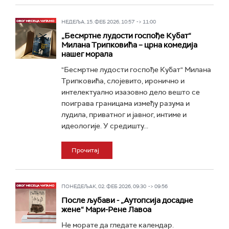
НЕДЕЉА, 15. ФЕБ 2026, 10:57 -> 11:00
„Бесмртне лудости госпође Кубат“
Милана Трипковића – црна комедија
нашег морала
"Бесмртне лудости госпође Кубат" Милана
Трипковића, слојевито, иронично и
интелектуално изазовно дело вешто се
поиграва границама између разума и
лудила, приватног и јавног, интиме и
идеологије. У средишту...
Прочитај
ПОНЕДЕЉАК, 02. ФЕБ 2026, 09:30 -> 09:56
После љубави - „Аутопсија досадне
жене“ Мари-Рене Лавоа
Не морате да гледате календар.