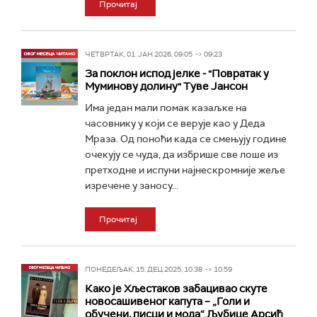
Прочитај
ЧЕТВРТАК, 01. ЈАН 2026, 09:05 -> 09:23
За поклон испод јелке - "Повратак у
Муминову долину" Туве Јансон
Има један мали помак казаљке на
часовнику у који се верује као у Деда
Мраза. Од поноћи када се смењују године
очекују се чуда, да избрише све лоше из
претходне и испуни најнескромније жеље
изречене у заносу...
Прочитај
ПОНЕДЕЉАК, 15. ДЕЦ 2025, 10:38 -> 10:59
Како је Хљестаков забацивао скуте
новосашивеног капута – „Голи и
обучени, писци и мода“ Љубице Арсић