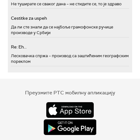
Не туширате се сваког дана – не стидите се, то је здраво
Cestitke za uspeh
Да ли сте знали да се најбоље грамофонске ручице
производе у Србији
Re: Eh...
Лесковачка спржа – производ са заштићеним географским
пореклом
Преузмите РТС мобилну апликацију