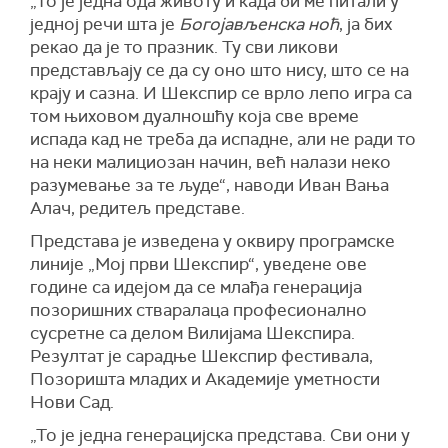
„То је једна ода животу и када би ме питали у
једној речи шта је
Богојављенска ноћ
, ја бих
рекао да је то празник. Ту сви ликови
представљају се да су оно што нису, што се на
крају и сазна. И Шекспир се врло лепо игра са
том њиховом дуалношћу која све време
испада кад не треба да испадне, али не ради то
на неки малициозан начин, већ налази неко
разумевање за те људе“, наводи Иван Вања
Алач, редитељ представе.
Представа је изведена у оквиру програмске
линије „Мој први Шекспир“, уведене ове
године са идејом да се млађа генерација
позоришних стваралаца професионално
сусретне са делом Вилијама Шекспира.
Резултат је сарадње Шекспир фестивала,
Позоришта младих и Академије уметности
Нови Сад.
„То је једна генерацијска представа. Сви они у