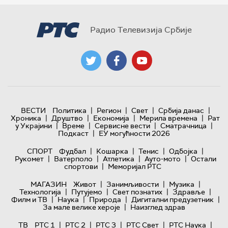
Радио Телевизија Србије
|
|
|
|
ВЕСТИ
Политика
Регион
Свет
Србија данас
|
|
|
|
Хроника
Друштво
Економија
Мерила времена
Рат
|
|
|
|
у Украјини
Време
Сервисне вести
Сматрачница
|
Подкаст
ЕУ могућности 2026
|
|
|
|
СПОРТ
Фудбал
Кошарка
Тенис
Одбојка
|
|
|
|
Рукомет
Ватерполо
Атлетика
Ауто-мото
Остали
|
спортови
Меморијал РТС
|
|
|
МАГАЗИН
Живот
Занимљивости
Музика
|
|
|
|
Технологијa
Путујемо
Свет познатих
Здравље
|
|
|
|
Филм и ТВ
Наука
Природа
Дигитални предузетник
|
За мале велике хероје
Наизглед здрав
|
|
|
|
|
ТВ
РТС 1
РТС 2
РТС 3
РТС Свет
РТС Наука