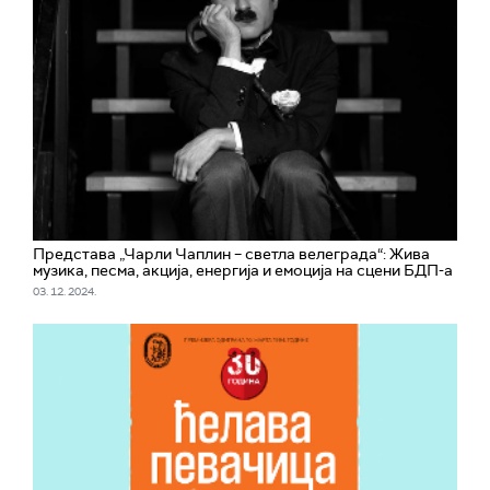
Представа „Чарли Чаплин – светла велеграда“: Жива
музика, песма, акција, енергија и емоција на сцени БДП-а
03. 12. 2024.