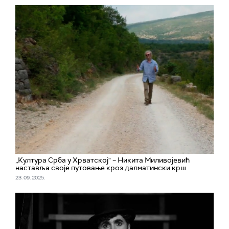
„Култура Срба у Хрватској" – Никита Миливојевић
наставља своје путовање кроз далматински крш
23. 09. 2025.