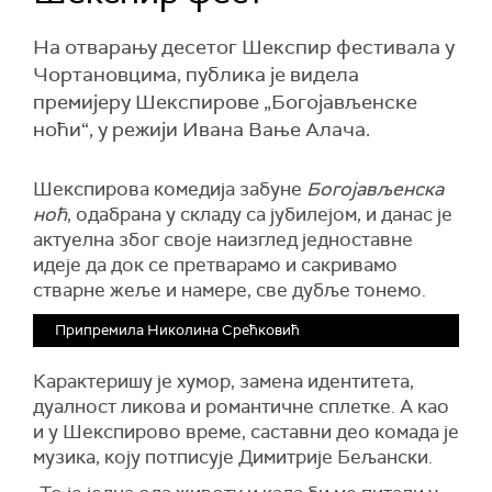
На отварању десетог Шекспир фестивала у
Чортановцима, публика је видела
премијеру Шекспирове „Богојављенске
ноћи“, у режији Ивана Вање Алача.
Шекспирова комедија забуне
Богојављенска
ноћ
, одабрана у складу са јубилејом, и данас је
актуелна због своје наизглед једноставне
идеје да док се претварамо и сакривамо
стварне жеље и намере, све дубље тонемо.
Припремила Николина Срећковић
Карактеришу је хумор, замена идентитета,
дуалност ликова и романтичне сплетке. А као
и у Шекспирово време, саставни део комада је
музика, коју потписује Димитрије Бељански.