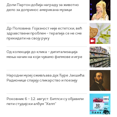
Доли Партон добија награду за животно
дело за допринос американа музици
Др Половина: Гојазност није естетски, већ
здравствени проблем – терапија се не сме
прекидати на своју руку
Од колекције до клика – дигитализација
мења начин на који чувамо филмове и игре
Народни музеј оживљава дух Ђуре Јакшића:
Радионице спајају сликарство и поезију
Роковник 6 – 12. август: Битлси су објавили
пети студијски албум ”Хелп”