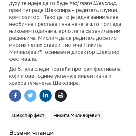
духу те идеје да то буде
Мој први Шекспир
,
први пут раде Шекспира – редитељ, глумци,
композитор… Тако да то је једна занимљива
необична престава пуна нечега што припада
њиховим годинама, врло лепа са заниљивим
решењима. Мислим да се редитељ досетио
многих лепих ствари“, истиче Никита
Миливојевић, оснивач и директор Шекспир
фестивала.
До 5. јула следи пратећи програм фестивала
који и ове године укључује инвентивна и
храбра тумачења Шекспира.
Шекспир фест
Никита Миливојевић
Везани чланци