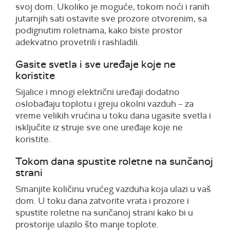
svoj dom. Ukoliko je moguće, tokom noći i ranih
jutarnjih sati ostavite sve prozore otvorenim, sa
podignutim roletnama, kako biste prostor
adekvatno provetrili i rashladili.
Gasite svetla i sve uređaje koje ne
koristite
Sijalice i mnogi električni uređaji dodatno
oslobađaju toplotu i greju okolni vazduh – za
vreme velikih vrućina u toku dana ugasite svetla i
isključite iz struje sve one uređaje koje ne
koristite.
Tokom dana spustite roletne na sunčanoj
strani
Smanjite količinu vrućeg vazduha koja ulazi u vaš
dom. U toku dana zatvorite vrata i prozore i
spustite roletne na sunčanoj strani kako bi u
prostorije ulazilo što manje toplote.