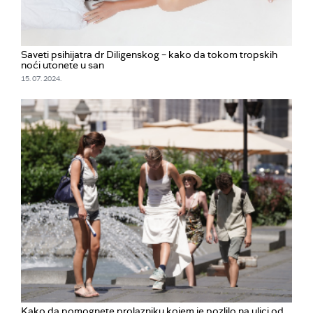
Saveti psihijatra dr Diligenskog – kako da tokom tropskih
noći utonete u san
15. 07. 2024.
Kako da pomognete prolazniku kojem je pozlilo na ulici od