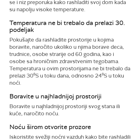
se i niz preporuka kako rashladiti svoj dom kada
su napolju visoke temperature.
Temperatura ne bi trebalo da prelazi 30.
podeljak
Pokušajte da rashladite prostorije u kojima
boravite, naročito ukoliko u njima borave deca,
trudnice, osobe strarije od 60 godina, kao i
osobe sa hroničnim zdravstvenim tegobama.
Temperatura u ovim prostorijama ne bi trebalo da
prelazi 30⁰S u toku dana, odnosno 24⁰S u toku
noći.
Boravite u najhladnijoj prostoriji
Boravite u najhladnijoj prostoriji svog stana ili
kuće, naročito noću.
Noću širom otvorite prozore
Iskoristite svežiji noćni vazduh kako bite rashladili