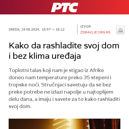
RTS
IZVOR:
SREDA, 19.06.2024, 15:57 -> 16:12
ZDRAVLJE.ORG.RS
Kako da rashladite svoj dom
i bez klima uređaja
Toplotni talas koji nam je stigao iz Afrike
doneo nam temperature preko 35 stepeni i
tropske noći. Stručnjaci savetuju da se bez
preke potrebe ne izlazi napolje u najtoplijem
delu dana, a imaju i savete za to kako rashladiti
svoj dom.