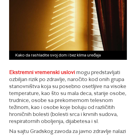
Kako da rashladite svoj dom i bez klima uređaja
Ekstremni vremenski uslovi
mogu predstavljati
ozbiljan rizik po zdravlje, naročito kod onih grupa
stanovništva koja su posebno osetljive na visoke
temperature, kao što su mala deca, starije osobe,
trudnice, osobe sa prekomernom telesnom
težinom, kao i osobe koje boluju od različitih
hroničnih bolesti (bolesti srca i krvnih sudova,
respiratornih oboljenja, dijabetesa i sl.
Na sajtu Gradskog zavoda za javno zdravlje nalazi