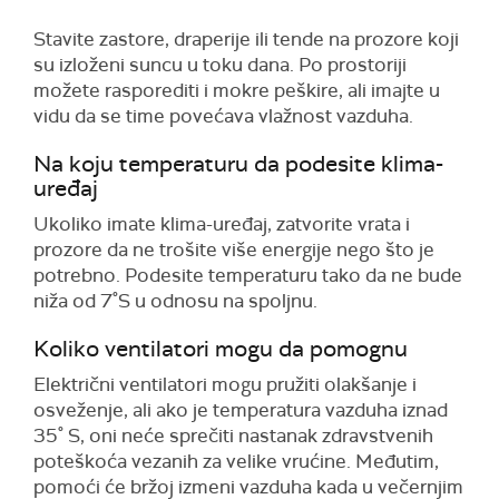
Stavite zastore, draperije ili tende na prozore koji
su izloženi suncu u toku dana. Po prostoriji
možete rasporediti i mokre peškire, ali imajte u
vidu da se time povećava vlažnost vazduha.
Na koju temperaturu da podesite klima-
uređaj
Ukoliko imate klima-uređaj, zatvorite vrata i
prozore da ne trošite više energije nego što je
potrebno. Podesite temperaturu tako da ne bude
niža od 7˚S u odnosu na spoljnu.
Koliko ventilatori mogu da pomognu
Električni ventilatori mogu pružiti olakšanje i
osveženje, ali ako je temperatura vazduha iznad
35˚ S, oni neće sprečiti nastanak zdravstvenih
poteškoća vezanih za velike vrućine. Međutim,
pomoći će bržoj izmeni vazduha kada u večernjim