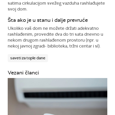
satima cirkulacijom svežeg vazduha rashlađujete
svoj dom.
Šta ako je u stanu i dalje prevruće
Ukoliko vaš dom ne možete držati adekvatno
rashlađenim, provedite dva do tri sata dnevno u
nekom drugom rashlađenom prostoru (npr. u
nekoj javnoj zgradi- biblioteka, tržni centar i sl).
saveti za tople dane
Vezani članci