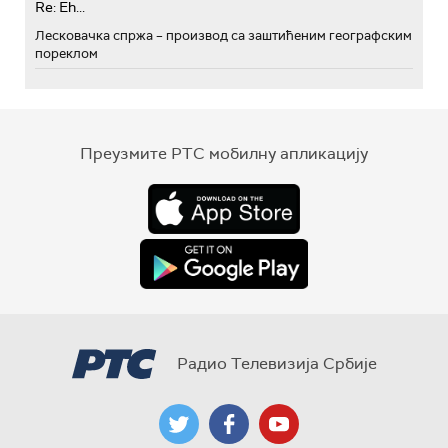
Re: Eh...
Лесковачка спржа – производ са заштићеним географским
пореклом
Преузмите РТС мобилну апликацију
Радио Телевизија Србије