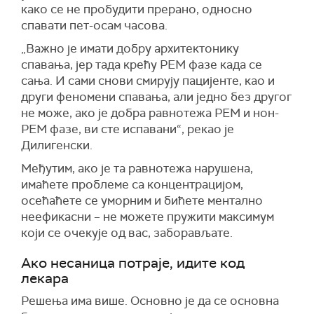
како се не пробудити прерано, односно
спавати пет-осам часова.
„Важно је имати добру архитектонику
спавања, јер тада крећу РЕМ фазе када се
сања. И сами снови смирују пацијенте, као и
други феномени спавања, али једно без другог
не може, ако је добра равнотежа РЕМ и нон-
РЕМ фазе, ви сте испавани“, рекао је
Дилигенски.
Међутим, ако је та равнотежа нарушена,
имаћете проблеме са концентрацијом,
осећаћете се уморним и бићете ментално
неефикасни – не можете пружити максимум
који се очекује од вас, заборављате.
Ако несаница потраје, идите код
лекара
Решења има више. Основно је да се основна