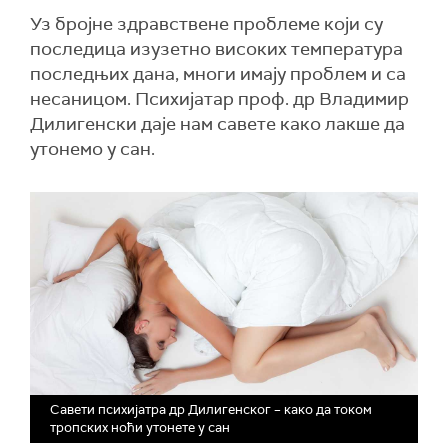
Уз бројне здравствене проблеме који су
последица изузетно високих температура
последњих дана, многи имају проблем и са
несаницом. Психијатар проф. др Владимир
Дилигенски даје нам савете како лакше да
утонемо у сан.
Савети психијатра др Дилигенског – како да током
тропских ноћи утонете у сан