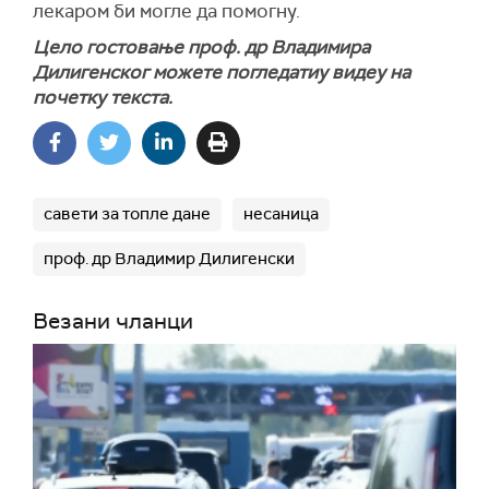
лекаром би могле да помогну.
Цело гостовање проф. др Владимира
Дилигенског можете погледатиу видеу на
почетку текста.
савети за топле дане
несаница
проф. др Владимир Дилигенски
Везани чланци