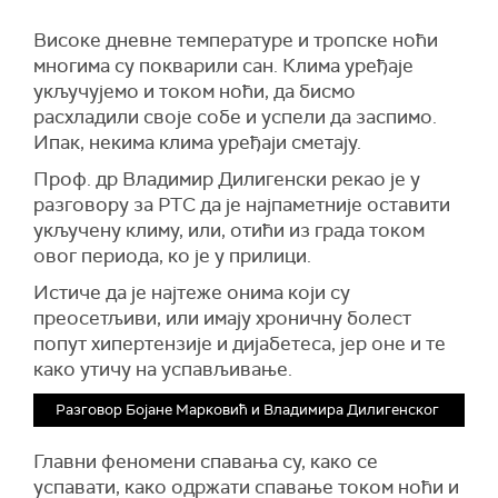
Високе дневне температуре и тропске ноћи
многима су покварили сан. Клима уређаје
укључујемо и током ноћи, да бисмо
расхладили своје собе и успели да заспимо.
Ипак, некима клима уређаји сметају.
Проф. др Владимир Дилигенски рекао је у
разговору за РТС да је најпаметније оставити
укључену климу, или, отићи из града током
овог периода, ко је у прилици.
Истиче да је најтеже онима који су
преосетљиви, или имају хроничну болест
попут хипертензије и дијабетеса, јер оне и те
како утичу на успављивање.
Разговор Бојане Марковић и Владимира Дилигенског
Главни феномени спавања су, како се
успавати, како одржати спавање током ноћи и