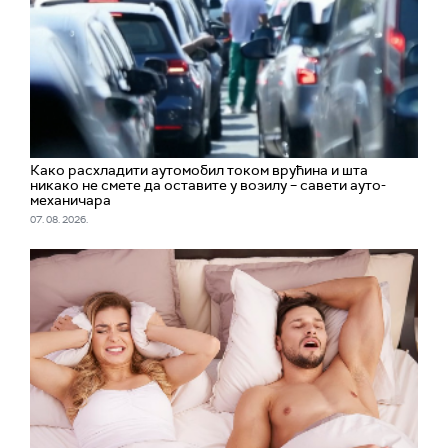
Како расхладити аутомобил током врућина и шта
никако не смете да оставите у возилу – савети ауто-
механичара
07. 08. 2026.