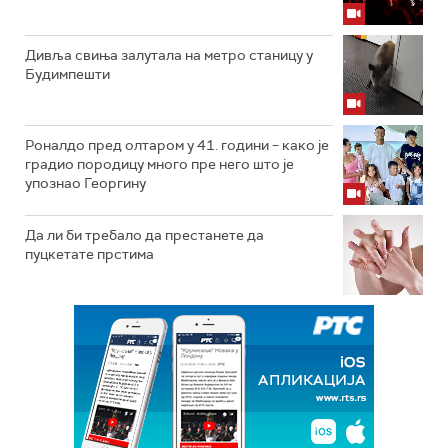
Дивља свиња залутала на метро станицу у
Будимпешти
Роналдо пред олтаром у 41. години – како је
градио породицу много пре него што је
упознао Георгину
Да ли би требало да престанете да
пуцкетате прстима