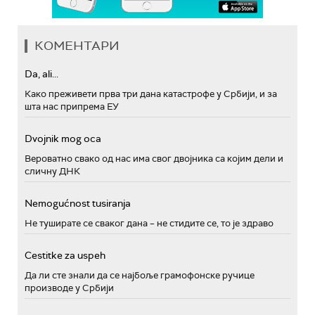
КОМЕНТАРИ
Da, ali...
Како преживети прва три дана катастрофе у Србији, и за
шта нас припрема ЕУ
Dvojnik mog oca
Вероватно свако од нас има свог двојника са којим дели и
сличну ДНК
Nemogućnost tusiranja
Не туширате се сваког дана – не стидите се, то је здраво
Cestitke za uspeh
Да ли сте знали да се најбоље грамофонске ручице
производе у Србији