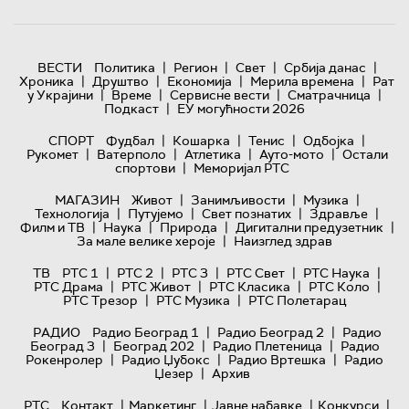
|
|
|
|
ВЕСТИ
Политика
Регион
Свет
Србија данас
|
|
|
|
Хроника
Друштво
Економија
Мерила времена
Рат
|
|
|
|
у Украјини
Време
Сервисне вести
Сматрачница
|
Подкаст
ЕУ могућности 2026
|
|
|
|
СПОРТ
Фудбал
Кошарка
Тенис
Одбојка
|
|
|
|
Рукомет
Ватерполо
Атлетика
Ауто-мото
Остали
|
спортови
Меморијал РТС
|
|
|
МАГАЗИН
Живот
Занимљивости
Музика
|
|
|
|
Технологијa
Путујемо
Свет познатих
Здравље
|
|
|
|
Филм и ТВ
Наука
Природа
Дигитални предузетник
|
За мале велике хероје
Наизглед здрав
|
|
|
|
|
ТВ
РТС 1
РТС 2
РТС 3
РТС Свет
РТС Наука
|
|
|
|
РТС Драма
РТС Живот
РТС Класика
РТС Коло
|
|
РТС Трезор
РТС Музика
РТС Полетарац
|
|
РАДИО
Радио Београд 1
Радио Београд 2
Радио
|
|
|
Београд 3
Београд 202
Радио Плетеница
Радио
|
|
|
Рокенролер
Радио Џубокс
Радио Вртешка
Радио
|
Џезер
Архив
|
|
|
|
РТС
Контакт
Маркетинг
Јавне набавке
Конкурси