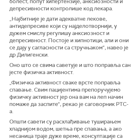
болест, попут хипертензије, анксиозности и
депресивности контролише код лекара.
„Најбитније је дати адекватне лекове,
антидепресиве који су најделотворнији, у
дужем смислу регулишу анксиозност и
депресивност. Постоје и хипнотици, али и они
се дају у сагласности са стручњаком“, навео је
др Дилигенски.
Оно што се свима саветује и што поправља сан
јесте физичка активност.
„Физичка активност сваке врсте поправља
спавање. Свим пацијентима препоручујемо
физичку активност јер она вам на леп начин
помаже да заспите“, рекао је саговорник РТС-
а.
Општи савети су расхлађивање туширањем
хладнијом водом, шетња пре спавања, а ако
несаница траје дуже време, консултације са