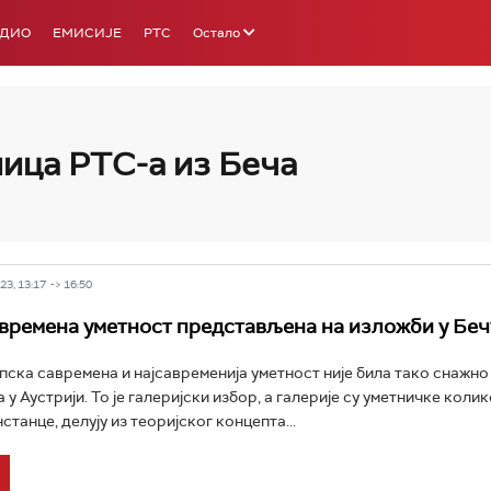
АДИО
ЕМИСИЈЕ
РТС
Остало
ица РТС-а из Беча
РТС 3
РТС С
3, 13:17 -> 16:50
времена уметност представљена на изложби у Беч
пска савремена и најсавременија уметност није била тако снажно
у Аустрији. То је галеријски избор, а галерије су уметничке колик
танце, делују из теоријског концепта...