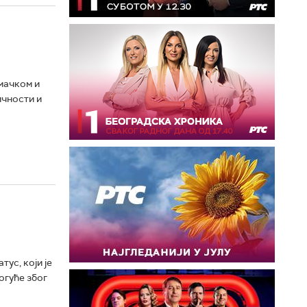
мачком и
ичности и
ус, који је
огуће због