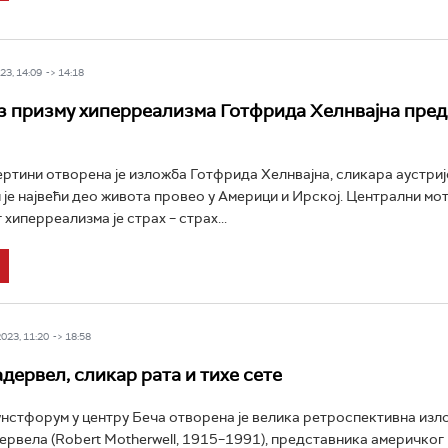
3, 14:09 -> 14:18
з призму хиперреализма Готфрида Хелнвајна пред
РТС Класика
РТС Кол
ертини отворена је изложба Готфрида Хелнвајна, сликара аустриј
и је највећи део живота провео у Америци и Ирској. Централни мо
хиперреализма је страх – страх...
23, 11:20 -> 18:58
дервел, сликар рата и тихе сете
унстфорум у центру Беча отворена је велика ретроспективна изл
рвела (Robert Motherwell, 1915–1991), представника америчког