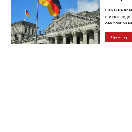
Немачка влад
самоопредеље
без обзира на
Прочитај