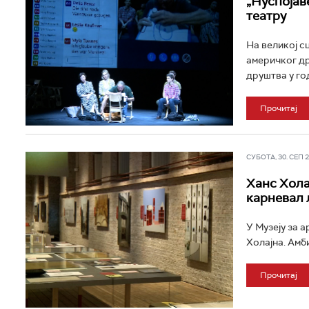
„Нуспојав
театру
На великој с
америчког др
друштва у год
Прочитај
СУБОТА, 30. СЕП 20
Ханс Хола
карневал 
У Музеју за 
Холајна. Амби
Прочитај