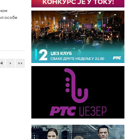
дном
ол особе
14
>
>>