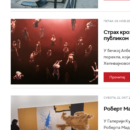
ПЕТАК, 03. НОВ 202
Страх кро
публиком
У бечкој Алб
порекла, кој
Хелнвајновог 
Прочитај
СУБОТА, 21. ОКТ 20
Роберт Ма
У Галерији К
Роберта Маде