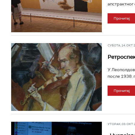
апстрактног 
Прочитај
СУБОТА, 14. ОКТ 20
Ретроспек
У Леополдово
после 1938. 
Прочитај
УТОРАК, 03. ОКТ 2