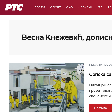
РТС
ВЕСТИ
СПОРТ
OKO
МАГАЗИН
ТВ
Р
Весна Кнежевић, дописн
ПЕТАК, 10. НОВ 202
Српска са
Никад још ср
презентована 
економске инс
Прочитај