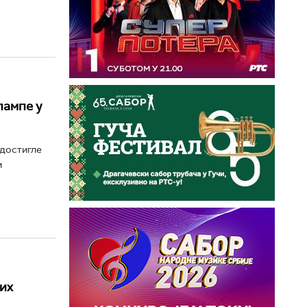
лампе у
 достигле
и
их