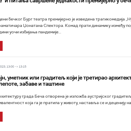
е“ и питања савршене једнакости премијерно у беч
цени бечког Бург театра премијерно је изведена трагикомедија „Н
аматичара Џонатана Спектора. Комад прати динамику између по
ини уочи избијања пандемије...
23, 13:00 -> 13:15
јн, уметник или градитељ који је третирао архитек
лепоте, забаве и таштине
архитектуру града Беча отворена је изложба аустријског градите
валентност која га је пратила у животу, наставља се и деценију на