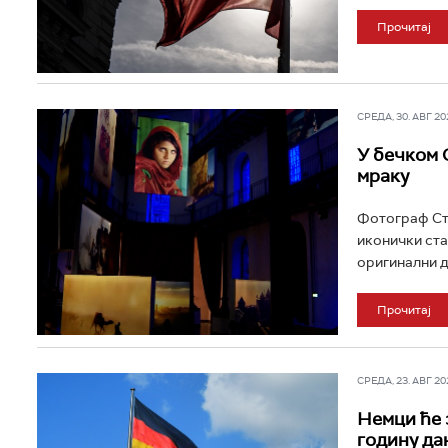
Прочитај
СРЕДА, 30. АВГ 202
У бечком 
мраку
Фотограф Сти
иконички ста
оригинални ди
Прочитај
СРЕДА, 23. АВГ 202
Немци ће 
годину да