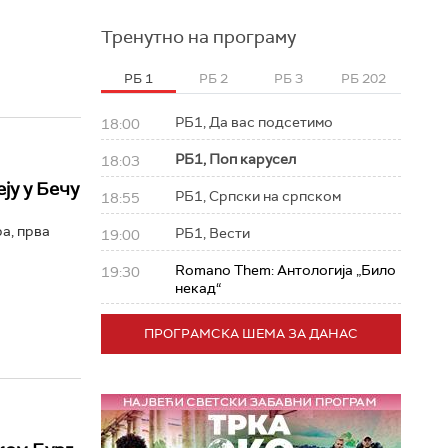
Тренутно на програму
РБ 1
РБ 2
РБ 3
РБ 202
РБ1, Да вас подсетимо
18:00
РБ1, Поп карусел
18:03
ју у Бечу
РБ1, Српски на српском
18:55
а, прва
РБ1, Вести
19:00
Romano Them: Антологија „Било
19:30
некад“
ПРОГРАМСКА ШЕМА ЗА ДАНАС