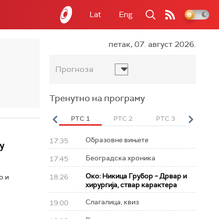
Lat
Eng
петак, 07. август 2026.
Прогноза
Тренутно на програму
вет
РТС HD
РТС 1
РТС 2
РТС 3
РТС Св
Образовне вињете
17:35
у
Београдска хроника
17:45
Око: Никица Грубор – Дрвар и
о и
18:26
хирургија, ствар карактера
Слагалица, квиз
19:00