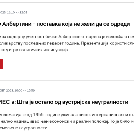
23, 11:10 -> 12:03
 Албертини – поставка која не жели да се одреди
 за модерну уметност бечке Албертине отворена је изложба о не
сликарству последњих педесет година. Презентација користи сл
шту игру политичких инсинуација...
П 2023, 16:00 -> 15:59
ИЕС-а: Шта је остало од аустријске неутралности
ипломатија је од 1955. године уживала висок интернационални стат
ално надмашивао њен економски и реални положај. То је било м
емељене неутралности...