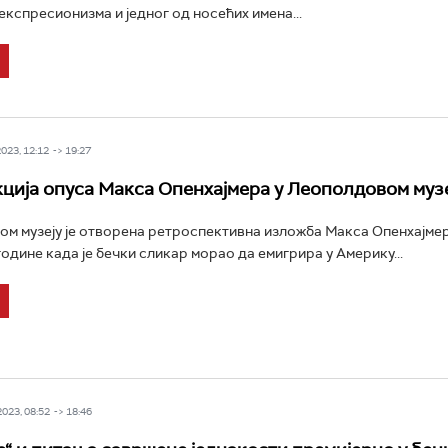
експресионизма и једног од носећих имена...
23, 12:12 -> 19:27
ција опуса Макса Опенхајмера у Леополдовом музе
м музеју је отворена ретроспективна изложба Макса Опенхајмер
године када је бечки сликар морао да емигрира у Америку...
023, 08:52 -> 18:46