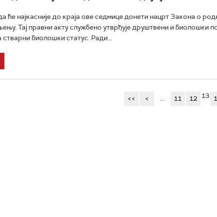
а ће најкасније до краја ове седмице донети нацрт Закона о ро
њу. Тај правни акту службено утврђује друштвени и биолошки п
 стварни биолошки статус. Ради...
13
<<
<
...
11
12