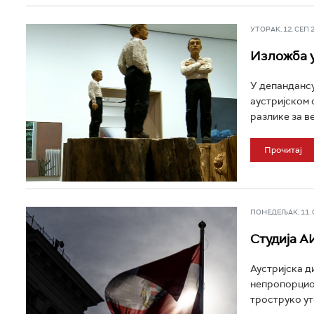
УТОРАК, 12. СЕП 20
Изложба у
У депандансу
аустријском 
разлике за ве
Прочитај
ПОНЕДЕЉАК, 11. СЕ
Студија А
Аустријска д
непропорцион
троструко ут