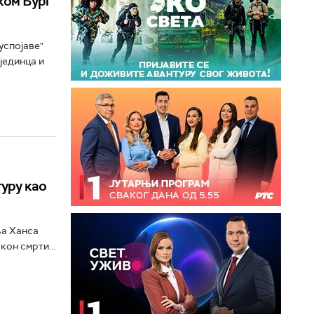
ком Бург
успојаве"
јединца и
туру као
ља Ханса
кон смрти...