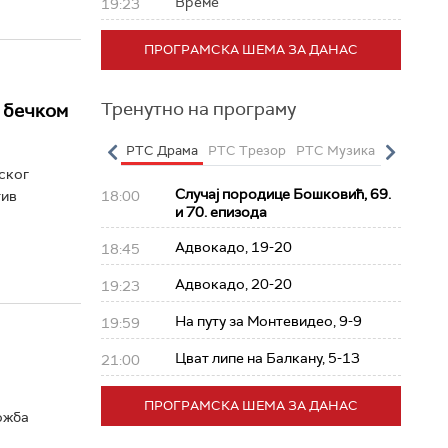
Време
19:23
ПРОГРАМСКА ШЕМА ЗА ДАНАС
Тренутно на програму
 бечком
о
РТС Полетарац
РТС Драма
РТС Трезор
РТС Музика
РТС Жив
ског
Случај породице Бошковић, 69.
18:00
тив
и 70. епизода
Адвокадо, 19-20
18:45
Адвокадо, 20-20
19:23
На путу за Монтевидео, 9-9
19:59
Цват липе на Балкану, 5-13
21:00
ПРОГРАМСКА ШЕМА ЗА ДАНАС
ожба