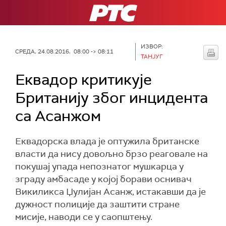
РТС
ИЗВОР:
СРЕДА, 24.08.2016, 08:00 -> 08:11
ТАНЈУГ
Еквадор критикује
Британију због инцидента
са Асанжом
Еквадорска влада је оптужила британске
власти да нису довољно брзо реаговале на
покушај упада непознатог мушкарца у
зграду амбасаде у којој борави оснивач
Викиликса Џулијан Асанж, истакавши да је
дужност полиције да заштити стране
мисије, наводи се у саопштењу.