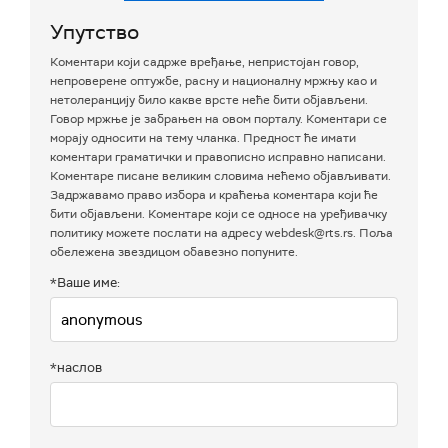
Упутство
Коментари који садрже вређање, непристојан говор,
непроверене оптужбе, расну и националну мржњу као и
нетолеранцију било какве врсте неће бити објављени.
Говор мржње је забрањен на овом порталу. Коментари се
морају односити на тему чланка. Предност ће имати
коментари граматички и правописно исправно написани.
Коментаре писане великим словима нећемо објављивати.
Задржавамо право избора и краћења коментара који ће
бити објављени. Коментаре који се односе на уређивачку
политику можете послати на адресу webdesk@rts.rs. Поља
обележена звездицом обавезно попуните.
*Ваше име:
*наслов