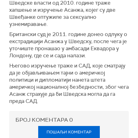
Шведске власти од 2010. године траже
хапшење и изручење Асанжа, којег су две
Швеђанке оптужиле за сексуално
узнемиравање.
Британски суд је 2011. године донео одлуку о
екстрадицији Асанжа у Шведску, после чега је
уточиште пронашао у амбасади Еквадора у
Лондону, где се и сада налази.
Његово изручење траже и САД, које сматрају
да је објављивањем тајни о америчкој
политици и дипломатији нанета штета
америчкој националној безбедности, због чега
Асанж страхује да би Шведска могла да га
преда САД.
БРОЈ КОМЕНТАРА
0
ПОШАЉИ КОМЕНТАР