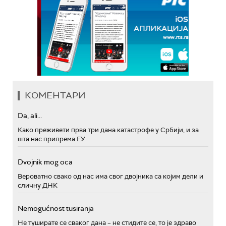
КОМЕНТАРИ
Da, ali...
Како преживети прва три дана катастрофе у Србији, и за
шта нас припрема ЕУ
Dvojnik mog oca
Вероватно свако од нас има свог двојника са којим дели и
сличну ДНК
Nemogućnost tusiranja
Не туширате се сваког дана – не стидите се, то је здраво