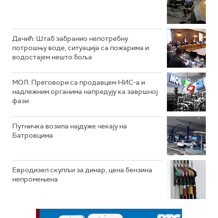
Дачић: Штаб забранио непотребну
потрошњу воде, ситуација са пожарима и
водостајем нешто боља
МОЛ: Преговори са продавцем НИС-а и
надлежним органима напредују ка завршној
фази
Путничка возила најдуже чекају на
Батровцима
Евродизел скупљи за динар, цена бензина
непромењена