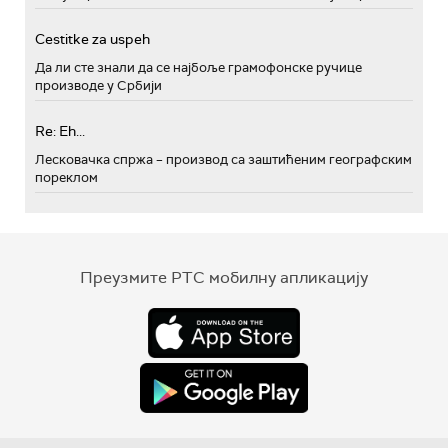
Cestitke za uspeh
Да ли сте знали да се најбоље грамофонске ручице
производе у Србији
Re: Eh...
Лесковачка спржа – производ са заштићеним географским
пореклом
Преузмите РТС мобилну апликацију