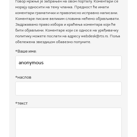
Говор мржње је забрањен на овом порталу. Коментари се
морају односити на тему чланка. Предност ће имати
коментари граматички и правописно исправно написани.
Коментаре писане великим словима нећемо објављивати.
Задржавамо право избора и краћења коментара који ће
бити објављени. Коментаре који се односе на уређивачку
политику можете послати на адресу webdesk@rts.rs. Поља
обележена звездицом обавезно попуните.
*Ваше име:
*наслов
*текст