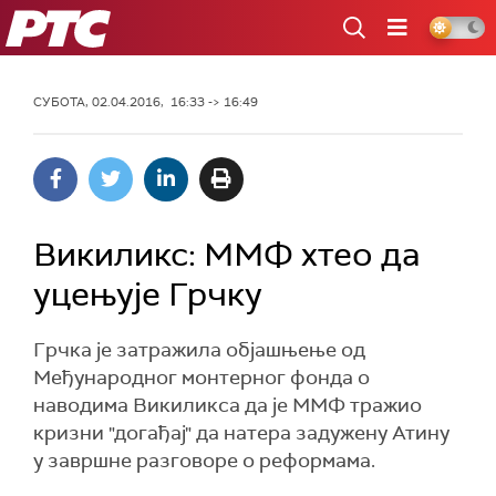
РТС
СУБОТА, 02.04.2016, 16:33 -> 16:49
Викиликс: ММФ хтео да
уцењује Грчку
Грчка је затражила објашњење од
Међународног монтерног фонда о
наводима Викиликса да је ММФ тражио
кризни "догађај" да натера задужену Атину
у завршне разговоре о реформама.