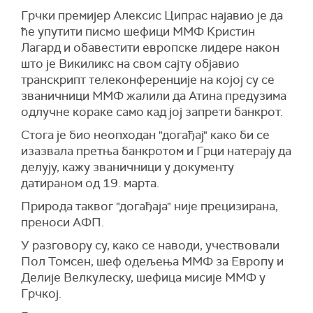
Грчки премијер Алексис Ципрас најавио је да
ће упутити писмо шефици ММФ Кристин
Лагард и обавестити европске лидере након
што је Викиликс на свом сајту објавио
транскрипт телеконференције на којој су се
званичници ММФ жалили да Атина предузима
одлучне кораке само кад јој запрети банкрот.
Стога је био неопходан "догађај" како би се
изазвала претња банкротом и Грци натерају да
делују, кажу званичници у документу
датираном од 19. марта.
Природа таквог "догађаја" није прецизирана,
преноси АФП.
У разговору су, како се наводи, учествовали
Пол Томсен, шеф одељења ММФ за Европу и
Делије Велкулеску, шефица мисије ММФ у
Грчкој.