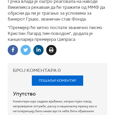
Грчка влада је оштро реаговала на наводе
Викиликса рекавши да ће тражити од ММФ да
објасни да ли је трагање за условима за
банкрот Грцке, званичан став Фонда.
"Премијер ће хитно послати званично писмо
Кристин Лагард тим поводом", додала је
канцеларија премијера Ципраса.
БРОЈ КОМЕНТАРА
0
ПОШАЉИ КОМЕНТАР
Упутство
Коментари који садрже вређање, непристојан говор,
непроверене оптужбе, расну и националну мржњу као и
нетолеранцију било какве врсте неће бити објављени.