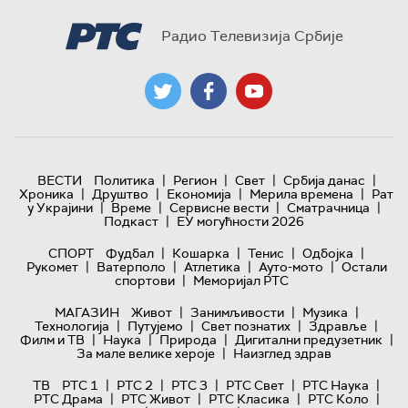
Радио Телевизија Србије
|
|
|
|
ВЕСТИ
Политика
Регион
Свет
Србија данас
|
|
|
|
Хроника
Друштво
Економија
Мерила времена
Рат
|
|
|
|
у Украјини
Време
Сервисне вести
Сматрачница
|
Подкаст
ЕУ могућности 2026
|
|
|
|
СПОРТ
Фудбал
Кошарка
Тенис
Одбојка
|
|
|
|
Рукомет
Ватерполо
Атлетика
Ауто-мото
Остали
|
спортови
Меморијал РТС
|
|
|
МАГАЗИН
Живот
Занимљивости
Музика
|
|
|
|
Технологијa
Путујемо
Свет познатих
Здравље
|
|
|
|
Филм и ТВ
Наука
Природа
Дигитални предузетник
|
За мале велике хероје
Наизглед здрав
|
|
|
|
|
ТВ
РТС 1
РТС 2
РТС 3
РТС Свет
РТС Наука
|
|
|
|
РТС Драма
РТС Живот
РТС Класика
РТС Коло