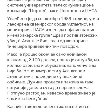
системе универзитета, телекомуникационе
компаније "Нортел", чак и Пентагона и НАСА.
Упамћено је да се октобра 1989. године, уочи
лансирања свемирског брода "Атлантис", на
мониторима НАСА изненада појавио натпис
имена хакерске групе "Црви против атомских
убица". Асанж је био један од шесторице
тинејџера приведених тим поводом.
Иако је процес окончан само новчаном
казном од 2.100 долара, пошто је оптужба, ма
колико озбиљна и обухватна, напоменула да
није било злонамерности у Асанжовим
ативностима, последице су ипак биле
озбиљне. Дужина процеса и тежина читаве
ситуације довели су га до нервног слома.
Потпуно растројен, извесно време живео је
чак и као бескућник.
Касније, током деведесетих, посветио се