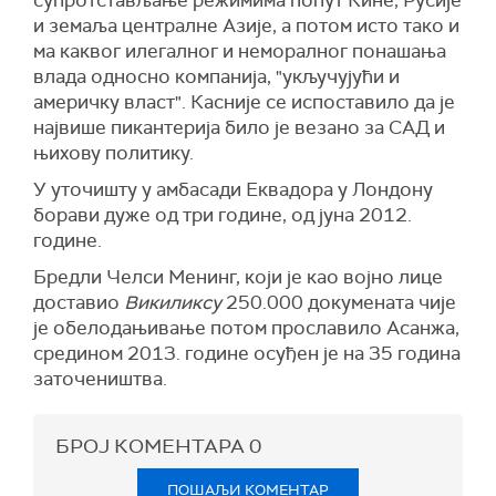
супротстављање режимима попут Кине, Русије
и земаља централне Азије, а потом исто тако и
ма каквог илегалног и неморалног понашања
влада односно компанија, "укључујући и
америчку власт". Касније се испоставило да је
највише пикантерија било је везано за САД и
њихову политику.
У уточишту у амбасади Еквадора у Лондону
борави дуже од три године, од јуна 2012.
године.
Бредли Челси Менинг, који је као војно лице
доставио
Викиликсу
250.000 докумената чије
је обелодањивање потом прославило Асанжа,
средином 2013. године осуђен је на 35 година
заточеништва.
БРОЈ КОМЕНТАРА
0
ПОШАЉИ КОМЕНТАР