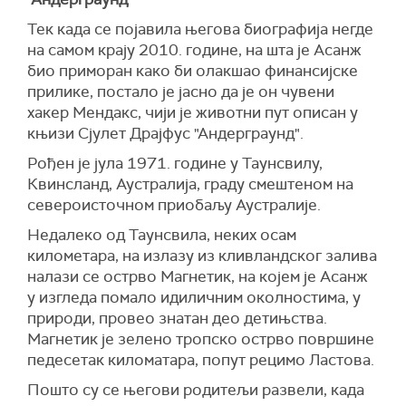
Тек када се појавила његова биографија негде
на самом крају 2010. године, на шта је Асанж
био приморан како би олакшао финансијске
прилике, постало је јасно да је он чувени
хакер Мендакс, чији је животни пут описан у
књизи Сјулет Драјфус "Андерграунд".
Рођен је јула 1971. године у Таунсвилу,
Квинсланд, Аустралија, граду смештеном на
североисточном приобаљу Аустралије.
Недалеко од Таунсвила, неких осам
километара, на излазу из кливландског залива
налази се острво Магнетик, на којем је Асанж
у изгледа помало идиличним околностима, у
природи, провео знатан део детињства.
Магнетик је зелено тропско острво површине
педесетак киломатара, попут рецимо Ластова.
Пошто су се његови родитељи развели, када