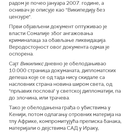
радом је почео јануара 2007. године, а
оснивач је описује као "Википедију без
цензуре".
Први објављени документ оптуживао је
власти Сомалије због ангажовања
криминалаца за обављање ликвидација.
Веродостојност овог документа одмах је
оспорена.
Сајт
Викиликс
дневно је обелодањивао
10.000 страница докуманата, дипломатских
депеша које се од тада нису скидале са
насловних страна новина широм света, од
"прљавих послова" у светској дипломатији, па
до злочина, или трачева.
Тако је обелодањена грађа о убиствима у
Кенији, потом одлагању отровних материја на
тлу Африке, компромитујућа преписка банака,
материјали о дејствима САД у Ираку,