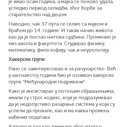
је имао осам година, а мајка се поново удала,
уследио период селидби, због борбе за
старатељство над децом.
Наводно, чак 37 пута се селио са мајком и
браћом до 14. године. И такав начин живота
као да је постао његова судбина. Променио је
низ школа и факултета. Студирао физику,
математику, филозофију, чак и неурологију.
Хакерске групе
Рано се заинтересовао и за рачунарство. Већ
у шеснаестој години био је оснивач хакерске
групе "Међународни подривачи".
Како је инсистирао у потоњим објашњењима,
имали су строг кодекс, који је подразумевао
да је недопустиво разарање система у који су
успели да провале, као и ма каква промена
нађених података.
Хапшен је још као тинејџер због упада у