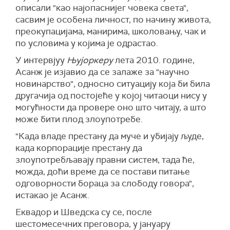
описали "као најопаснијег човека света",
сасвим је особена личност, по начину живота,
преокупацијама, манирима, школовању, чак и
по условима у којима је одрастао.
У интервјуу
Њујоркеру
лета 2010. године,
Асанж је изјавио да се залаже за "научно
новинарство", односно ситуацију која би била
другачија од постојеће у којој читаоци нису у
могућности да провере оно што читају, а што
може бити плод злоупотребе.
"Када владе престану да муче и убијају људе,
када корпорације престану да
злоупотребљавају правни систем, тада ће,
можда, доћи време да се постави питање
одговорности бораца за слободу говора",
истакао је Асанж.
Еквадор и Шведска су се, после
шестомесечних преговора, у јануару