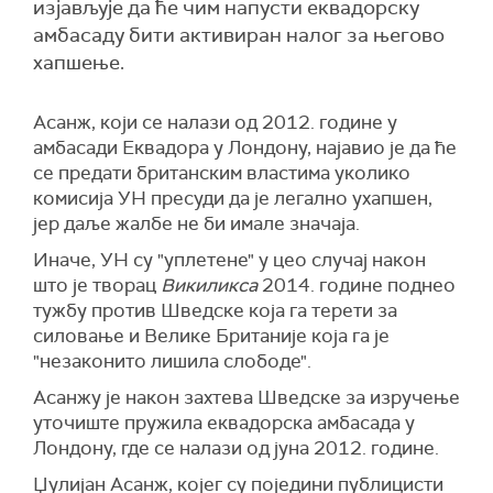
изјављује да ће чим напусти еквадорску
амбасаду бити активиран налог за његово
хапшење.
Асанж, који се налази од 2012. године у
амбасади Еквадора у Лондону, најавио је да ће
се предати британским властима уколико
комисија УН пресуди да је легално ухапшен,
јер даље жалбе не би имале значаја.
Иначе, УН су "уплетене" у цео случај након
што је творац
Викиликса
2014. године поднео
тужбу против Шведске која га терети за
силовање и Велике Британије која га је
"незаконито лишила слободе".
Асанжу је након захтева Шведске за изручење
уточиште пружила еквадорска амбасада у
Лондону, где се налази од јуна 2012. године.
Џулијан Асанж, којег су поједини публицисти