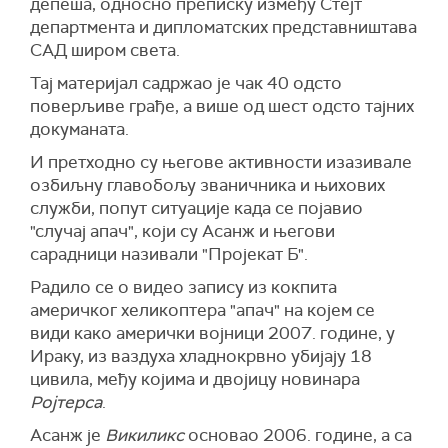
депеша, односно преписку између Стејт
департмента и дипломатских представништава
САД широм света.
Тај материјал садржао је чак 40 одсто
поверљиве грађе, а више од шест одсто тајних
докуманата.
И претходно су његове активности изазивале
озбиљну главобољу званичника и њихових
служби, попут ситуације када се појавио
"случај апач", који су Асанж и његови
сарадници називали "Пројекат Б".
Радило се о видео запису из кокпита
америчког хеликоптера "апач" на којем се
види како амерички војници 2007. године, у
Ираку, из ваздуха хладнокрвно убијају 18
цивила, међу којима и двојицу новинара
Ројтерса
.
Асанж је
Викиликс
основао 2006. године, а са