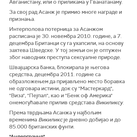
Авганистану, или о приликама у Гванатанаму.
За свој рад Асанж је примио многе награде и
признања.
Интерполова потерница за Асанжом
расписана је 30. новембра 2010. године, а 7.
децембра Британци су га ухапсили, на основу
захтева Шведске. У тој земљи он је оптужен
због наводних преступа сексуалне природе.
Швајцарска банка, блокирала је његова
средства, децембра 2011. године са
образложењем да пријављено место боравка
не одговара истини, док су "Мастеркард",
"Виза", "Пејпал", као и "Бенк оф Америка"
онемогућавале прилив средстава
Викиликсу
.
Према тврдњама Асанжа у најбољим
временима
Викиликс
је дневно добијао и до
85.000 британских фунти.
"Андерграунд"