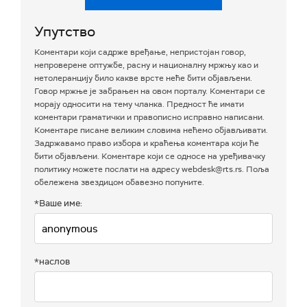
Упутство
Коментари који садрже вређање, непристојан говор,
непроверене оптужбе, расну и националну мржњу као и
нетолеранцију било какве врсте неће бити објављени.
Говор мржње је забрањен на овом порталу. Коментари се
морају односити на тему чланка. Предност ће имати
коментари граматички и правописно исправно написани.
Коментаре писане великим словима нећемо објављивати.
Задржавамо право избора и краћења коментара који ће
бити објављени. Коментаре који се односе на уређивачку
политику можете послати на адресу webdesk@rts.rs. Поља
обележена звездицом обавезно попуните.
*Ваше име:
*наслов