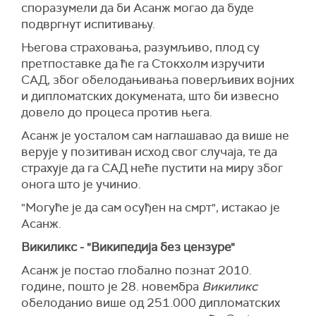
споразумели да би Асанж могао да буде
подвргнут испитивању.
Његова страховања, разумљиво, плод су
претпоставке да ће га Стокхолм изручити
САД, због обелодањивања поверљивих војних
и дипломатских докумената, што би извесно
довело до процесa против њега.
Асанж је уосталом сам наглашавао да више не
верује у позитиван исход свог случаја, те да
страхује да га САД неће пустити на миру због
онога што је учинио.
"Могуће је да сам осуђен на смрт", истакао је
Асанж.
Викиликс - "Википедија без цензуре"
Асанж је постао глобално познат 2010.
године, пошто је 28. новембра
Викиликс
обелоданио више од 251.000 дипломатских