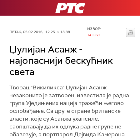
РТС
ИЗВОР:
ПЕТАК, 05.02.2016, 12:25 -> 13:38
ТАНЈУГ
Џулијан Асанж -
најопаснији бескућник
света
Творац "Викиликса" Џулијан Асанж
незаконито је затворен, известила је радна
група Уједињених нација тражећи његово
ослобађање. Са друге стране британске
власти, које су Асанжа ухапсиле,
саопштавају да их одлука радне групе не
обавезује, а портпарол Дејвида Камерона