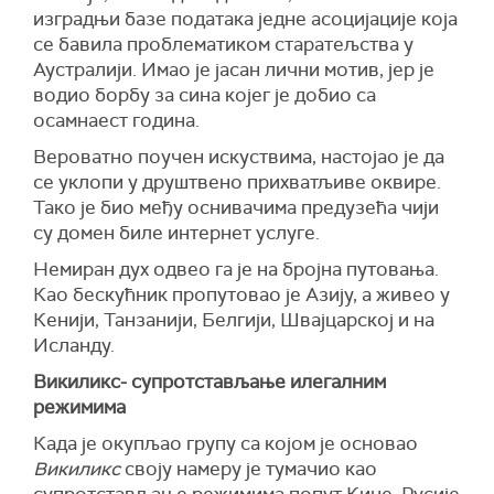
изградњи базе података једне асоцијације која
се бавила проблематиком старатељства у
Аустралији. Имао је јасан лични мотив, јер је
водио борбу за сина којег је добио са
осамнаест година.
Вероватно поучен искуствима, настојао је да
се уклопи у друштвено прихватљиве оквире.
Тако је био међу оснивачима предузећа чији
су домен биле интернет услуге.
Немиран дух одвео га је на бројна путовања.
Као бескућник пропутовао је Азију, а живео у
Кенији, Танзанији, Белгији, Швајцарској и на
Исланду.
Викиликс- супротстављање илегалним
режимима
Када је окупљао групу са којом је основао
Викиликс
своју намеру је тумачио као