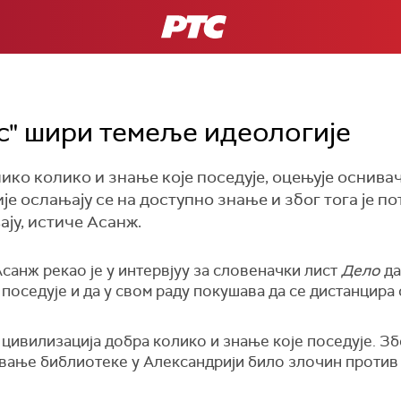
РТС
с" шири темеље идеологије
ико колико и знање које поседује, оцењује оснива
е ослањају се на доступно знање и због тога је 
ају, истиче Асанж.
санж рекао је у интервјуу за словеначки лист
Дело
да
 поседује и да у свом раду покушава да се дистанцир
е цивилизација добра колико и знање које поседује. Зб
љивање библиотеке у Александрији било злочин против