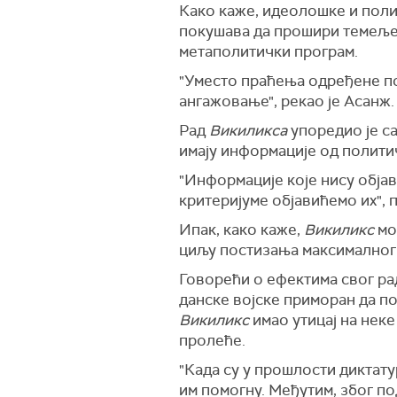
Како каже, идеолошке и полит
покушава да прошири темеље н
метаполитички програм.
"Уместо праћења одређене п
ангажовање", рекао је Асанж.
Рад
Викиликса
упоредио је са
имају информације од политич
"Информације које нису објав
критеријуме објавићемо их",
Ипак, како каже,
Викиликс
мо
циљу постизања максималног м
Говорећи о ефектима свог рад
данске војске приморан да под
Викиликс
имао утицај на неке
пролеће.
"Када су у прошлости диктату
им помогну. Међутим, због по