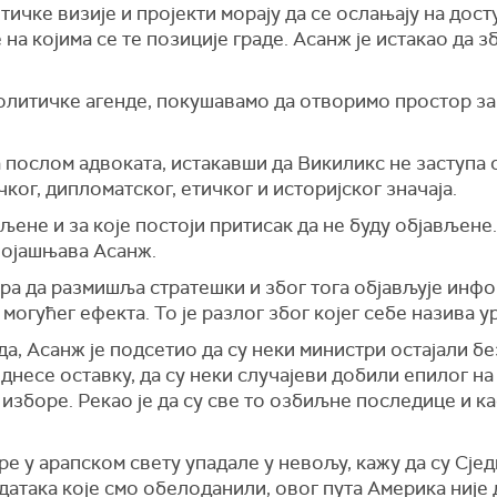
ичке визије и пројекти морају да се ослањају на дост
а којима се те позиције граде. Асанж је истакао да зб
олитичке агенде, покушавамо да отворимо простор за
 послом адвоката, истакавши да Викиликс не заступа с
ког, дипломатског, етичког и историјског значаја.
љене и за које постоји притисак да не буду објављене
 појашњава Асанж.
ра да размишља стратешки и због тога објављује инф
огућег ефекта. То је разлог због којег себе назива у
а, Асанж је подсетио да су неки министри остајали бе
несе оставку, да су неки случајеви добили епилог на 
 изборе. Рекао је да су све то озбиљне последице и к
ре у арапском свету упадале у невољу, кажу да су Сј
датака које смо обелоданили, овог пута Америка није