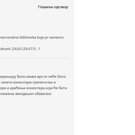
Пошаљи одговор
nacionalna biblioteka koja je namerno
rednosti ZASO ZASTO...?
еранцију било какве врсте неће бити
е имати коментари граматички и
ра и краћења коментара који ће бити
бележена звездицом обавезно