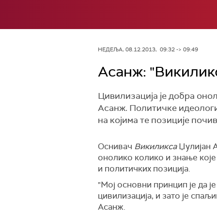
НЕДЕЉА, 08.12.2013, 09:32 -> 09:49
Асанж: "Викилик
Цивилизација је добра онол
Асанж. Политичке идеологиј
на којима те позиције почив
Оснивач
Викиликса
Џулијан А
онолико колико и знање које
и политичких позиција.
"Мој основни принцип је да ј
цивилизација, и зато је спа
Асанж.