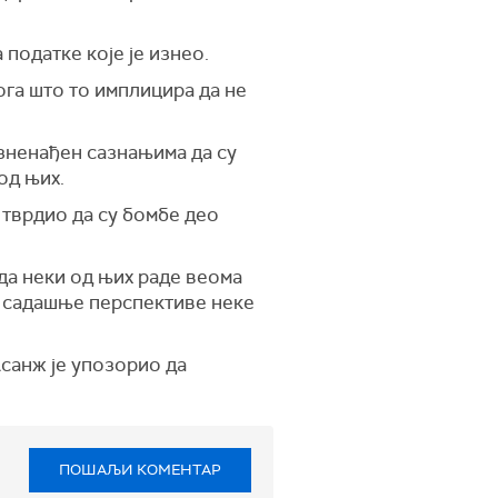
 податке које је изнео.
ога што то имплицира да не
 изненађен сазнањима да су
од њих.
 тврдио да су бомбе део
 да неки од њих раде веома
из садашње перспективе неке
санж је упозорио да
ПОШАЉИ КОМЕНТАР