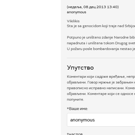
(недеља, 08.дец.2013 13:40)
anonymous
Vikilikis
Sta je sa genocidom koji traje nad Srbi
Potpuno je uništeno zdanje Narodne bibl
napadnuta i uništena tokom Drugog svets
U požaru posle bombardovanja nestao je
Упутство
Коментари који садрже вређање, непр
објављени. Говор мржње је забрањен н
правописно исправно написани. Комен
објављени. Коментаре који се односе
попуните.
*Ваше име:
*наслов