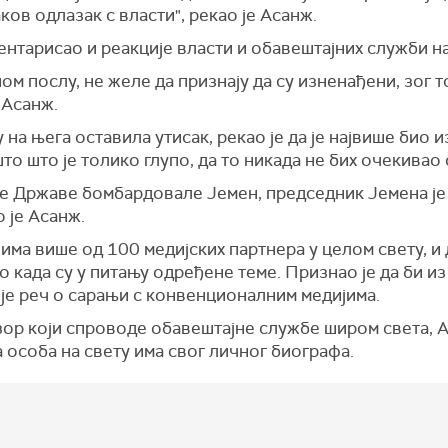
ков одлазак с власти", рекао је Асанж.
ентарисао и реакције власти и обавештајних служби на
ом послу, не желе да признају да су изненађени, зог т
е Асанж.
у на њега оставила утисак, рекао је да је највише био
о што је толико глупо, да то никада не бих очекивао 
не Државе бомбардовале Јемен, председник Јемена је
о је Асанж.
 има више од 100 медијских партнера у целом свету, и
мо када су у питању одређене теме. Признао је да би 
 је реч о сарањи с конвенционалним медијима.
р који спроводе обавештајне службе широм света, А
а особа на свету има свог личног биографа.