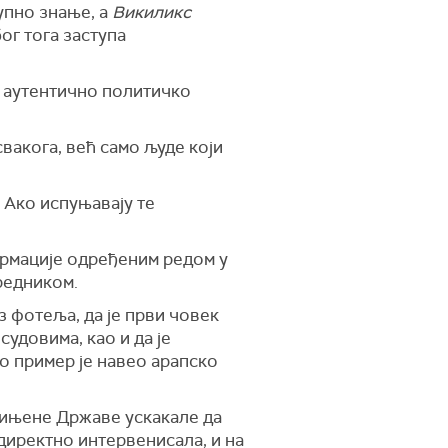
упно знање, а
Викиликс
ог тога заступа
 аутентично политичко
вакога, већ само људе који
. Ако испуњавају те
ормације одређеним редом у
редником.
з фотеља, да је први човек
судовима, као и да је
ао пример је навео арапско
едињене Државе ускакале да
 директно интервенисала, и на