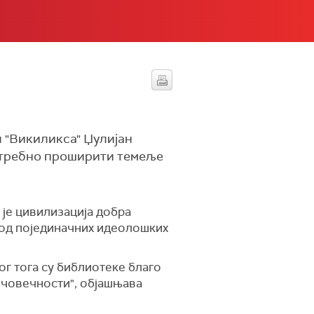
ч "Викиликса" Џулијан
потребно проширити темеље
 је цивилизација добра
а од појединачних идеолошких
ог тога су библиотеке благо
 човечности", објашњава