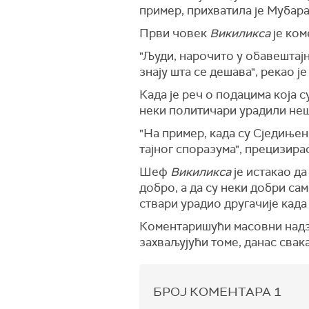
пример, прихватила је Мубара
Први човек
Викиликса
је ком
"Људи, нарочито у обавештајн
знају шта се дешава", рекао ј
Када је реч о подацима која с
неки политичари урадили нешт
"На пример, када су Сједиње
тајног споразума", прецизира
Шеф
Викиликса
је истакао да
добро, а да су неки добри са
ствари урадио другачије када
Коментаришући масовни надзо
захваљујући томе, данас свак
БРОЈ КОМЕНТАРА
1