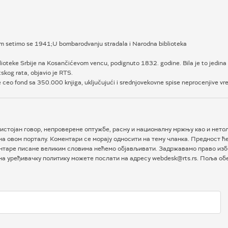
jom setimo se 1941;U bombarodvanju stradala i Narodna biblioteka
ioteke Srbije na Kosančićevom vencu, podignuto 1832. godine. Bila je to jedina 
kog rata, objavio je RTS.
 ceo fond sa 350.000 knjiga, uključujući i srednjovekovne spise neprocenjive v
истојан говор, непроверене оптужбе, расну и националну мржњу као и нетол
а овом порталу. Коментари се морају односити на тему чланка. Предност ћ
таре писане великим словима нећемо објављивати. Задржавамо право избо
 на уређивачку политику можете послати на адресу webdesk@rts.rs. Поља о