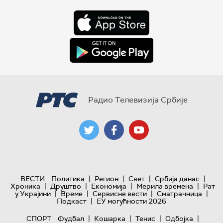
Радио Телевизија Србије
|
|
|
|
ВЕСТИ
Политика
Регион
Свет
Србија данас
|
|
|
|
Хроника
Друштво
Економија
Мерила времена
Рат
|
|
|
|
у Украјини
Време
Сервисне вести
Сматрачница
|
Подкаст
ЕУ могућности 2026
|
|
|
|
СПОРТ
Фудбал
Кошарка
Тенис
Одбојка