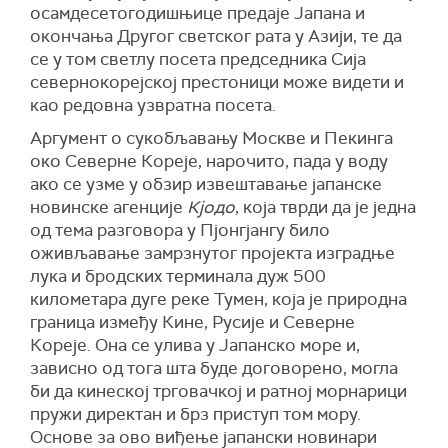
осамдесетогодишњице предаје Јапана и
окончања Другог светског рата у Азији, те да
се у том светлу посета председника Сија
севернокорејској престоници може видети и
као редовна узвратна посета.
Аргумент о сукобљавању Москве и Пекинга
око Северне Кореје, нарочито, пада у воду
ако се узме у обзир извештавање јапанске
новинске агенције
Кјодо
, која тврди да је једна
од тема разговора у Пјонгјангу било
оживљавање замрзнутог пројекта изградње
лука и бродских терминала дуж 500
километара дуге реке Тумен, која је природна
граница између Кине, Русије и Северне
Кореје. Она се улива у Јапанско море и,
зависно од тога шта буде договорено, могла
би да кинеској трговачкој и ратној морнарици
пружи директан и брз приступ том мору.
Основе за ово виђење јапански новинари