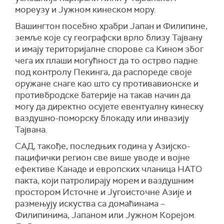
мореузу и Јужном кинеском мору.
Вашингтон посебно храбри Јапан и Филипине,
земље које су географски врло близу Тајвану
и имају територијалне спорове са Кином због
чега их плаши могућност да то острво падне
под контролу Пекинга, да распореде своје
оружане снаге као што су противавионске и
противбродске батерије на такав начин да
могу да директно осујете евентуалну кинеску
ваздушно-поморску блокаду или инвазију
Тајвана.
САД, такође, последњих година у Азијско-
пацифички регион све више уводе и војне
ефективе Канаде и европских чланица НАТО
пакта, који патролирају морем и ваздушним
простором Источне и Југоисточне Азије и
размењују искуства са домаћинама –
Филипинима, Јапаном или Јужном Корејом.