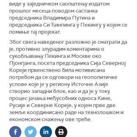
виде у заједничком саопштењу издатом
прошлог месеца поводом састанка
председника Владимира Путина и
председника Си Ђинпинга у Пекингу у којем се
помиње тај пројекат.
Због свега наведеног разложно је сматрати да
је, противно злурадим коментарима о
сукобљавању Пекинга и Москве око
Пјонгјанга, посета председника Сија Северној
Кореји првенствено била мотивисана
потребом да се одговори на геополитичке
услове које је у региону Источне Азије
створио западни блок, као и да је у току
процес јачања међусобних односа Кине,
Русије и Северне Кореје, у којем прве две
земље координисано раде на технолошком и
економском снажењу ове треће.