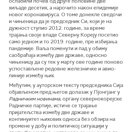
ослабили почев од друге половине две
хиљаде десетих, а нарочито након епидемије
новог коронавируса. О томе донекле сведочи
и чињеница да је председник Си, који је на
дужност ступио 2012. године, за време
трајања своје владе Северну Кореју посетио
само једном и то 2019. године, пре избијања
пандемије. Ваља поменути и пад у обиму
саобраћаја између две државе, односно
чињеницу да су тек у марту ове године поново
успостављене редовне железничке и авио-
линије између њих.
Међутим, у ауторском тексту председника Сија
објављеном пред његов долазак у Пјонгјанг у
Радничким новинама
, органу севернокорејске
Радничке партије, истиче се трајање
пријатељства између две државе и
континуитет њихових односа без обзира на
промене у добу и политичкој ситуацији у