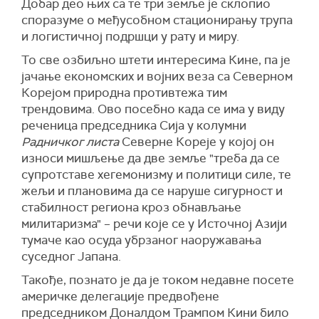
Добар део њих са те три земље је склопио
споразуме о међусобном стационирању трупа
и логистичној подршци у рату и миру.
То све озбиљно штети интересима Кине, па је
јачање економских и војних веза са Северном
Корејом природна противтежа тим
трендовима. Ово посебно када се има у виду
реченица председника Сија у колумни
Радничког листа
Северне Кореје у којој он
износи мишљење да две земље "треба да се
супротставе хегемонизму и политици силе, те
жељи и плановима да се наруше сигурност и
стабилност региона кроз обнављање
милитаризма" – речи које се у Источној Азији
тумаче као осуда убрзаног наоружавања
суседног Јапана.
Такође, познато је да је током недавне посете
америчке делегације предвођене
председником Доналдом Трампом Кини било