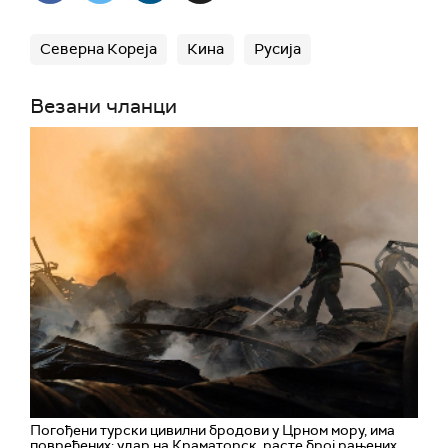
Северна Кореја
Кина
Русија
Везани чланци
Погођени турски цивилни бродови у Црном мору, има
повређених; удар на Краматорск, расте број рањених