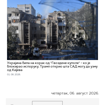
Украјина била на корак од "Гвоздене куполе" – ко је
блокирао испоруку; Трамп открио шта САД могу да узму
од Кијева
01. 08. 2026.
четвртак, 06. август 2026.