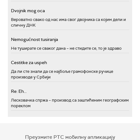
Dvojnik mog oca
Вероватно свако од нас има свог двојника са којим дели и
сличну ДНК
Nemogućnost tusiranja
Не туширате се сваког дана – не стидите се, то је здраво
Cestitke za uspeh
Да ли сте знали да се најбоље грамофонске ручице
производе у Србији
Re: Eh...
Лесковачка спржа – производ са заштићеним географским
пореклом
Преузмите РТС мобилну апликацију