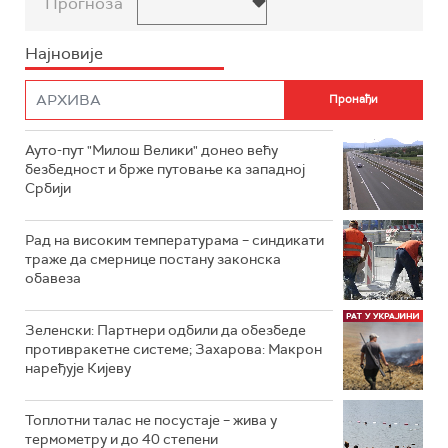
Прогноза
Најновије
Ауто-пут "Милош Велики" донео већу
безбедност и брже путовање ка западној
Србији
Рад на високим температурама – синдикати
траже да смернице постану законска
обавеза
Зеленски: Партнери одбили да обезбеде
противракетне системе; Захарова: Макрон
наређује Кијеву
Топлотни талас не посустаје – жива у
термометру и до 40 степени