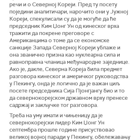
речи и о Северној Кореји. Пред ту посету
поједини аналитичари, нарочито они у Јужној
Кореји, спекулисали су да је могуће да ће
председник Ким Џонг Ун од кинеског врха
тражити да покрене преговоре с
Американцима о томе да се економске
санкције Запада Северној Кореји ублаже и
она званично призна као нуклеарна сила и
равноправна чланица међународне заједнице.
Ако је, дакле, Северна Кореја била предмет
разговора кинеског и америчког руководства
у Пекингу, онда је логично да је важан циљ
посете председника Сија Пјонгјангу био и то
да севернокорејском државном врху пренесе
садржај и закључке тог разговора.
Треба на уму имати и чињеницу да је
севернокорејски лидер Ким Џонг Ун
септембра прошле године присуствовао
великој војној паради у Пекингу, обележавању