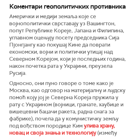
Коментари геополитичких противника
Амерички и медији земаља које се
војнополитички сврставају уз Вашингтон,
попут Републике Кореје, Јапана и Филипина,
углавном оцењују посету председника Сија
Пјонгјангу као покушај Кине да поврати
економски, војни и политички утицај над
Северном Корејом, који је последњих година,
након почетка рата у Украјини, преузела
Русија.
Односно, они пуно говоре о томе како је
Москва, као одговор на материјалну и људску
помоћ коју јој је Северна Кореја пружила у
рату с Украјином (војници, гранате, хаубице и
вишецевни бацачи ракета, радна снага за
фабрике), почела да у комунистичку земљу
под вођством породице Ким
улива храну,
новац и своја знања и технологију
(између