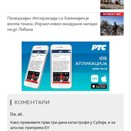
Пезешкијан: Интеракција са Хамнеијем је
веома тешка; Израел извео ваздушне нападе
на југ Либана
КОМЕНТАРИ
Da, ali...
Како преживети прва три дана катастрофе у Србији, и за
шта нас припрема ЕУ