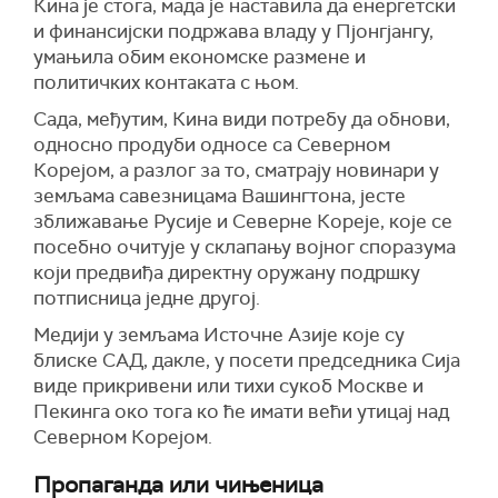
Кина је стога, мада је наставила да енергетски
и финансијски подржава владу у Пјонгјангу,
умањила обим економске размене и
политичких контаката с њом.
Сада, међутим, Кина види потребу да обнови,
односно продуби односе са Северном
Корејом, а разлог за то, сматрају новинари у
земљама савезницама Вашингтона, јесте
зближавање Русије и Северне Кореје, које се
посебно очитује у склапању војног споразума
који предвиђа директну оружану подршку
потписница једне другој.
Медији у земљама Источне Азије које су
блиске САД, дакле, у посети председника Сија
виде прикривени или тихи сукоб Москве и
Пекинга око тога ко ће имати већи утицај над
Северном Корејом.
Пропаганда или чињеница