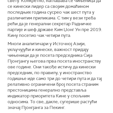
свету. Конкретно, наглашава се чињеница да
се кинески лидер са својим домаћином
последњих година сусрео чак шест пута у
различитим приликама. С тим у вези треба
рећи да је генерални секретар Радничке
партије и шеф државе Ким Џонг Ун пре 2019.
Кину посетио чак четири пута.
Многи аналитичари у Источној Азији,
укључујући и кинеске, важност придају
чињеници да је посета председника Сија
Пјонгјангу његова прва посета иностранству
ове године. Они такође истичу да кинески
председник, по правилу, у иностранство
годишње иде само три до четири пута и да тај
релативно ограничени број посета страним
престоницима генерално представља
индикатор приоритета Кине у спољним
односима. То све, дакле, сугерише растући
значај Пјонгјанга за Пекинг.