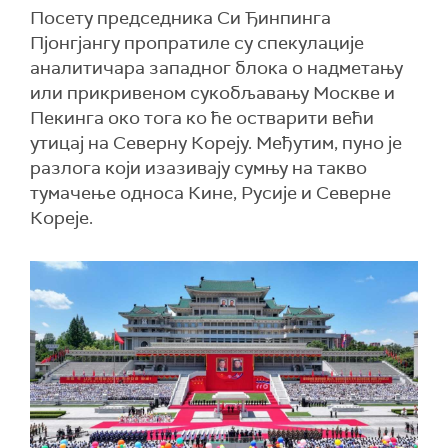
Посету председника Си Ђинпинга
Пјонгјангу пропратиле су спекулације
аналитичара западног блока о надметању
или прикривеном сукобљавању Москве и
Пекинга око тога ко ће остварити већи
утицај на Северну Кореју. Међутим, пуно је
разлога који изазивају сумњу на такво
тумачење односа Кине, Русије и Северне
Кореје.