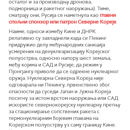
осталог и за производњу дронова,
подморница и ракетног наоружања). Тиме,
сматрају они, Русија се наметнула као
главни
спољни спонзор или патрон Северне Кореје
.
Наиме, односи између Кине и ДНРК
релативно су захладнели када се Пекинг
придружио делу међународних санкција
усмерених на денуклеаризацију Корејског
полуострва, односно напору шест земаља,
међу којима и САД и Русије, да режим у
Пјонгјангу приволе да се одрекне нуклеарног
оружја. Нуклеарна Северна Кореја није
одговарала ни Пекингу, првенствено због
опасности да суседи Јапан и Јужна Кореја
посегну за истом врстом наоружања или САД
искористе севернокорејску нуклеарну претњу
за стационирање сопствених ракета с
термонуклеарним бојевим главама на
Корејском полуострву уз саму границу Кине.