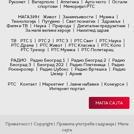
|
|
|
|
Рукомет
Ватерполо
Атлетика
Ауто-мото
Остали
|
спортови
Меморијал РТС
|
|
|
МАГАЗИН
Живот
Занимљивости
Музика
|
|
|
|
Технологијa
Путујемо
Свет познатих
Здравље
|
|
|
|
Филм и ТВ
Наука
Природа
Дигитални предузетник
|
За мале велике хероје
Наизглед здрав
|
|
|
|
|
ТВ
РТС 1
РТС 2
РТС 3
РТС Свет
РТС Наука
|
|
|
|
РТС Драма
РТС Живот
РТС Класика
РТС Коло
|
|
РТС Трезор
РТС Музика
РТС Полетарац
|
|
РАДИО
Радио Београд 1
Радио Београд 2
Радио
|
|
|
Београд 3
Београд 202
Радио Плетеница
Радио
|
|
|
Рокенролер
Радио Џубокс
Радио Вртешка
Радио
|
Џезер
Архив
|
|
|
|
РТС
Контакт
Маркетинг
Јавне набавке
Конкурси
Интернет портал
МАПА САЈТА
Приватност
Copyright
Правила употребе садржаја
Мапа
|
|
|
сајта