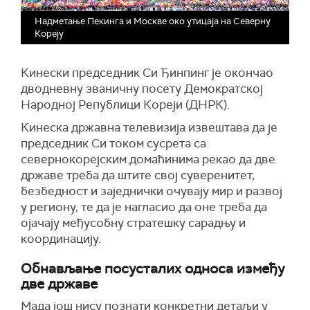
Надметање Пекинга и Москве око утицаја на Северну
Кореју
Кинески председник Си Ђинпинг је окончао
дводневну званичну посету Демократској
Народној Републици Кореји (ДНРК).
Кинеска државна телевизија извештава да је
председник Си током сусрета са
севернокорејским домаћинима рекао да две
државе треба да штите свој суверенитет,
безбедност и заједнички очувају мир и развој
у региону, те да је нагласио да оне треба да
ојачају међусобну стратешку сарадњу и
координацију.
Обнављање посусталих односа између
две државе
Мада још нису познати конкретни детаљи у