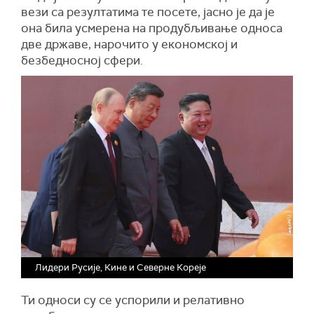
вези са резултатима те посете, јасно је да је
она била усмерена на продубљивање односа
две државе, нарочито у економској и
безбедносној сфери.
Лидери Русије, Кине и Северне Кореје
Ти односи су се успорили и релативно