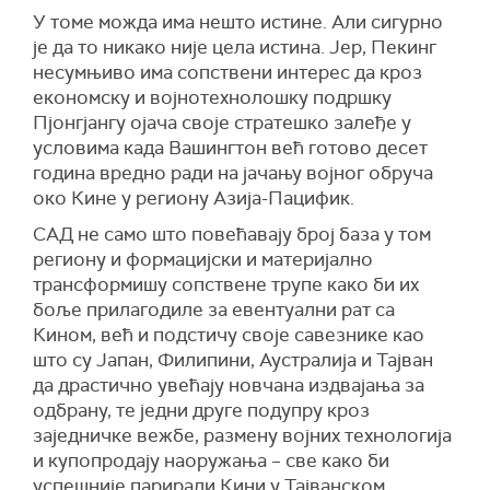
У томе можда има нешто истине. Али сигурно
је да то никако није цела истина. Јер, Пекинг
несумњиво има сопствени интерес да кроз
економску и војнотехнолошку подршку
Пјонгјангу ојача своје стратешко залеђе у
условима када Вашингтон већ готово десет
година вредно ради на јачању војног обруча
око Кине у региону Азија-Пацифик.
САД не само што повећавају број база у том
региону и формацијски и материјално
трансформишу сопствене трупе како би их
боље прилагодиле за евентуални рат са
Кином, већ и подстичу своје савезнике као
што су Јапан, Филипини, Аустралија и Тајван
да драстично увећају новчана издвајања за
одбрану, те једни друге подупру кроз
заједничке вежбе, размену војних технологија
и купопродају наоружања – све како би
успешније парирали Кини у Тајванском