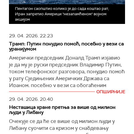
Пентагон саопштио колико је до сада коштао рат;
Иран запретио Америци "незапамћеном" војном
акцијом
29. 04. 2026.
22:23
Трамп: Путин понудио помоћ, посебно у вези са
уранијумом
Амерички председник Доналд Трамп изјавио
је да му је руски председник Владимир Путин,
током телефонског разговора, понудио помоћ
у рату Сједињених Америчких Држава са
Ираном, посебно у вези са обогаћеним
уранијумом.
ОПШИРНИЈЕ
29. 04. 2026.
20:40
"Желео би да помогне. Рекао сам, пре него
Несташица хране претња за више од милион
што ми помогнете, желим да окончам ваш рат
људи у Либану
(у Украјини)", рекао је Трамп за Си-Ен-Ен.
Очекује се да ће се више од милион људи у
Поводом његове намере да САД из Ирана
Либану суочити са кризом у снабдевању
изнесу залихе обогаћеног уранијума те земље,