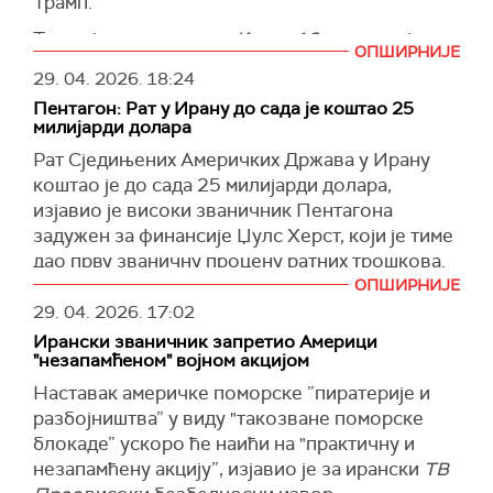
Трамп.
Трамп је за израелски
Канал 12
рекао да је
ОПШИРНИЈЕ
поморска блокада "ефикаснија" од
29. 04. 2026.
18:24
бомбардовања, и да се Иран "гуши", преноси
Пентагон: Рат у Ирану до сада је коштао 25
Тајмс ов Израел
.
милијарди долара
Амерички председник је рекао да Иран
Рат Сједињених Америчких Држава у Ирану
очајнички жели споразум о укидању блокаде и
коштао је до сада 25 милијарди долара,
истакао да ће иранска енергетска
изјавио је високи званичник Пентагона
инфраструктура "ускоро експлодирати", ако
задужен за финансије Џулс Херст, који је тиме
не буде у могућности да извози нафту.
дао прву званичну процену ратних трошкова.
ОПШИРНИЈЕ
(Тајмс ов Израел)
Херст је конгресменима у Одбору за оружане
29. 04. 2026.
17:02
снаге Представничког дома рекао да је већина
Ирански званичник запретио Америци
тог новца била потрошена за муницију.
"незапамћеном" војном акцијом
(Ројтерс)
Наставак америчке поморске ”пиратерије и
разбојништва” у виду "такозване поморске
блокаде” ускоро ће наићи на "практичну и
незапамћену акцију”, изјавио је за ирански
ТВ