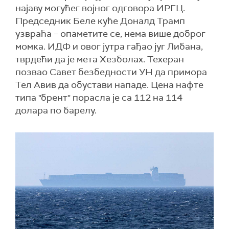
најаву могућег војног одговора ИРГЦ.
Председник Беле куће Доналд Трамп
узвраћа – опаметите се, нема више доброг
момка. ИДФ и овог јутра гађао југ Либана,
тврдећи да је мета Хезболах. Техеран
позвао Савет безбедности УН да примора
Тел Авив да обустави нападе. Цена нафте
типа "брент" порасла је са 112 на 114
долара по барелу.