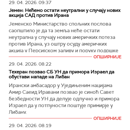
29. 04. 2026.
09:37
Јемен: Нећемо остати неутрални у случају нових
акција САД против Ирана
Јеменско Министарство спољних послова
саопштило је да та земља неће остати
неутрална у случају нових америчких потеза
против Ирана, уз оштру осуду америчких
акција у Персијском заливу и поруку подршке
Техерану у спору око Ормуског мореуза.
ОПШИРНИЈЕ
29. 04. 2026.
08:22
У саопштењу је наведено да Сана сматра да су
Техеран позвао СБ УН да примора Израел да
америчке мере против иранских бродова и
обустави нападе на Либан
заплене пловила у региону "кршење
Ирански амбасадор у Уједињеним нацијама
међународног права" и "пиратерија", уз тврдње
Амир Саеид Иравани позвао је синоћ Савет
да такве акције дестабилизују глобалне ланце
безбедности УН да делује одлучно и примора
снабдевања и повећавају цене енергије и
Израел да у потпуности поштује примирје у
хране.
Либану.
Јемен је изразио подршку иранским
ОПШИРНИЈЕ
У дебати о ситуацији на Блиском истоку,
ограничењима пловидбе кроз Ормуски
29. 04. 2026.
08:19
Иравани је указао да би СБ УН требало,
мореуз, оцењујући их као део "права на