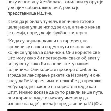
повлачење израелских снага.
неку испоставу Хезболаха, гомилали су оружје
више узвратних напада на америчке и
у дечјим собама, школама“, рекла је
Према Блеровим речима, планови за обнову
израелске циљеве у региону, док амерички
представница ИДФ-а.
се разрађују, укључујући луку, кључну
званичници процењују да су значајни делови
инфраструктуру, нове стамбене јединице и пун
иранских војних капацитета и даље
Каже да је била у тунелу, величине готово
приступ дигиталној економији.
оперативни упркос сукобима.
целе једне улице испод земље, а тачно изнад
је џамија, поред дечји фудбалски терен.
(
Al Jazeera
)
Техеран је додатно одбацио могућност
повратка преговорима са Вашингтоном док,
“Када су војници дошли на тај терен, на
како наводи, трају заплене и блокаде.
средини су нашли подметнути експлозив
којим се управља даљински. Они користе све
(
Танјуг
)
што могу како би претворили сваки објекат у
војну мету, како би нанели штету нашим
војницима. Они користе прозоре стамбених
зграда за лансирање ракета ка Израелу и они
знају да ће Израел имати тешкоће да прекрши
међународне законе па користе и људе као
штит. Имамо доказе да су то радили више пута,
они користе људе и њихову имовину да
изврше нападе", рекла је представница ИДФ-а.