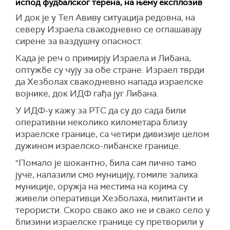
испод фудбалског терена, на њему експлозив
драматично опало, као и да је помоћ у храни
спонзорисану пиратерију и тероризам".
И док је у Тел Авиву ситуација редовна, на
побољшана, а прелаз у Рафи са Египтом
У писму се позива Савет безбедности да
северу Израела свакодневно се оглашавају
делимично отворен, посебно за медицинске
осуди заплене и захтева ослобађање бродова
сирене за ваздушну опасност.
евакуације, али да је живот за многе и даље
и имовине, уз тврдњу да Сједињене Америчке
безнадежан.
Када је реч о примирју Израела и Либана,
Државе сносе пуну одговорност за
оптужбе су чују за обе стране. Израел тврди
Како је рекао, Национални комитет за управу
последице.
да Хезболах свакодневно напада израелске
Газе је успостављен и Међународне снаге за
"Такво понашање није ништа друго до још
војнике, док ИДФ гађа југ Либана.
стабилизацију, мултинационалне снаге
један јасан пример америчке зависности од
овлашћене да обезбеђују и демилитаризују
У ИДФ-у кажу за РТС да су до сада били
безакоња и представља флагрантно кршење
Газу, завршиле су своју мисију процене пре
оперативни неколико километара близу
Повеље Уједињених нација", навео је Иравани.
распоређивања.
израелске границе, са четири дивизије целом
Ирански званичници су најавили и војни
дужином израелско-либанске границе.
Блер је додао да се преговори о
одговор у случају нових акција.
демилитаризацији са Хамасом настављају, а
"Помало је шокантно, била сам лично тамо
када се тај процес заврши, одмах ће омогућити
Заменик у морнарици ИРГЦ поручио је да ће
јуче, налазили смо муницију, гомиле залиха
кључни напредак за народ у Гази - додатну
поморске снаге користити "нове капацитете" и
муниције, оружја на местима на којима су
хуманитарну помоћ и опрему, нове
"изненађујуће тактике" против америчких
живели оперативци Хезболаха, милитанти и
медицинске објекте, већу слободу на
циљева ако дође до даље ескалације.
терористи. Скоро свако ако не и свако село у
прелазима укључујући Рафу и фазно
близини израелске границе су претворили у
Према наводима, Иран је већ раније извео