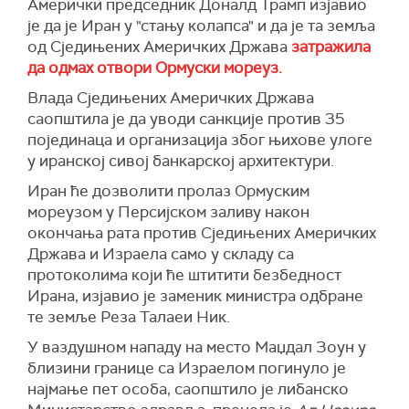
указујући на тешку хуманитарну кризу и
Амерички председник Доналд Трамп изјавио
раде мало на Блиском истоку и иде им веома
Подсетио је и да ни међународне
позивајући Израел да омогући несметан
је да је Иран у "стању колапса" и да је та земља
добро".
стабилизационе снаге још нису распоређене у
приступ помоћи и рад хуманитарних
од Сједињених Америчких Држава
затражила
Гази, додајући да је од прекида ватре између
организација, укључујући и Агенцију УН за
"Војно смо победили противника и никада му
да одмах отвори Ормуски мореуз.
Израела и палестинског покрета Хамас 10.
помоћ и рад са палестинским избеглицама на
нећемо дозволити, Чарлс се слаже са мном
Влада Сједињених Америчких Држава
октобра прошле године, "800 Палестинаца
Блиском истоку.
чак и више него ја, да има нуклеарно оружје",
саопштила је да уводи санкције против 35
убијено".
рекао је Трамп.
У саопштењу се осуђују и једностране акције
појединаца и организација због њихове улоге
"Наша сурова предвиђања су се остварила.
Израела на Западној обали, које је
(Reuters)
у иранској сивој банкарској архитектури.
Сведоци смо покушаја да се Палестинци
Међународни суд правде оценио
Иран ће дозволити пролаз Ормуским
буквално поткупе атрактивним пословним
незаконитим, као и насиље досељеника над
мореузом у Персијском заливу након
пројектима у стилу 'Нове Газе', уместо да се
палестинским цивилима.
окончања рата против Сједињених Америчких
позабавимо сложеним политичким питањем
ЕУ је, такође, најавила наставак рада на
Држава и Израела само у складу са
стварања сопствене независне палестинске
рестриктивним мерама против одговорних
протоколима који ће штитити безбедност
државе са главним градом у Источном
актера.
Ирана, изјавио је заменик министра одбране
Јерусалиму и на основу граница из 1967.
те земље Реза Талаеи Ник.
године", рекао је Небензја.
Унија је поновила и посвећеност постизању
трајног мира кроз решење о две државе, у
У ваздушном нападу на место Маџдал Зоун у
Представници 19 земаља потписали су 22.
којем би Израел и Палестина коегзистирали у
близини границе са Израелом погинуло је
јануара Повељу Одбора за мир, који је на
сигурним и признатим границама, уз подршку
најмање пет особа, саопштило је либанско
предлог америчког председника Доналда
међународних иницијатива и јачање