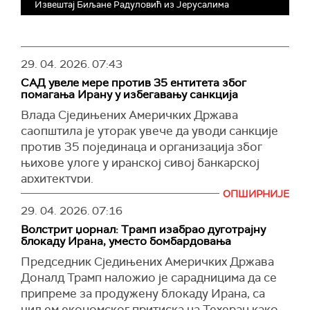
Извештај Биљане Радуловић из Јерусалима
29. 04. 2026.
07:43
САД увеле мере против 35 ентитета због
помагања Ирану у избегавању санкција
Влада Сједињених Америчких Држава
саопштила је уторак увече да уводи санкције
против 35 појединаца и организација због
њихове улоге у иранској сивој банкарској
архитектури.
ОПШИРНИЈЕ
Вашингтон их оптужује да су омогућавали
29. 04. 2026.
07:16
заобилажење међународних санкција и
Волстрит џорнал: Трамп изабрао дуготрајну
финансијске токове повезане са Техераном.
блокаду Ирана, уместо бомбардовања
Канцеларија америчког Министарства
Председник Сједињених Америчких Држава
финансија за контролу стране имовине
Доналд Трамп наложио је сарадницима да се
(ОФАК) саопштила је да су санкционисане
припреме за продужену блокаду Ирана, са
мреже омогућавале иранским оружаним
циљем економског притиска на Техеран како