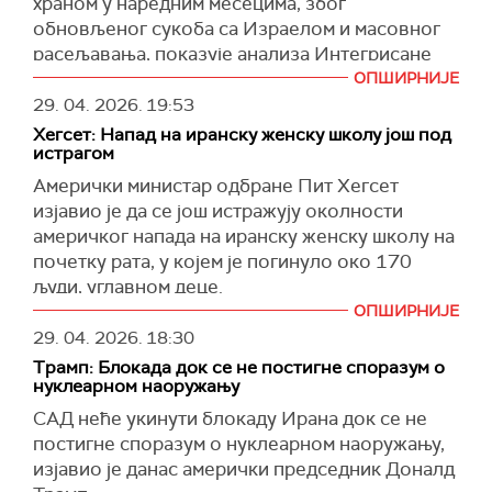
храном у наредним месецима, због
Трамп је навео да му је Путин у разговору
обновљеног сукоба са Израелом и масовног
рекао да би желео да буде у укључен у питања
расељавања, показује анализа Интегрисане
око обогаћеног уранијума.
фазе класификације безбедности хране (IPC).
ОПШИРНИЈЕ
29. 04. 2026.
19:53
"Може нам помоћи да га добијемо", рекао је
Анализа IPC показује да 1,24 милиона људи у
Трамп.
Хегсет: Напад на иранску женску школу још под
Либану неће бити у могућности да редовно
истрагом
задовољава основне потребе за храном и да
Москва је раније предложила да преузме
Амерички министар одбране Пит Хегсет
ће бити приморани да смање квалитет и
контролу над иранским залихама обогаћеног
изјавио је да се још истражују околности
количину конзумиране хране.
уранијума.
америчког напада на иранску женску школу на
(Ројтерс)
Трамп данас није експлицитно искључио
почетку рата, у којем је погинуло око 170
могућност да Иран испоручује свој уранијум
људи, углавном деце.
Русији, али је сугерисао да је више
ОПШИРНИЈЕ
Хегсет је, одговарајући на питања чланова
заинтересован за решавање рата у Украјини.
29. 04. 2026.
18:30
Одбора за оружане снаге Представничког
"Познајем га дуго (Путина). Мислим да је био
Трамп: Блокада док се не постигне споразум о
дома Америчког конгреса, рекао да је
нуклеарном наоружању
спреман да склопи договор пре неког
"несрећна ситуација и даље под истрагом".
времена. Мислим да су му неки људи отежали
САД неће укинути блокаду Ирана док се не
(Си-Би-Ес)
да склопи договор", закључио је Трамп.
постигне споразум о нуклеарном наоружању,
изјавио је данас амерички председник Доналд
(Си-Ен-Ен)