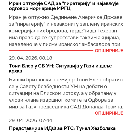
Иран оптужује САД за "пиратерију" и најављује
такође, да обезбеди да Израел "хитно
самоодбрану", док је Сједињене Америчке
одговор морнарице ИРГЦ
обустави све нападе на цивиле и цивилну
Државе оптужио за ескалацију тензија у
Иран је оптужио Сједињене Америчке Државе
инфрастуктуру и повуче све своје окупационе
региону.
за "пиратерију" и незакониту заплену иранских
снаге" из Либана.
У саопштењу се, такође, наводи да је Јемен уз
комерцијалних бродова, тврдећи да Техеран
Он је, такође, осудио америчке и израелске
"Иран, Либан и Палестину у актуелним
има право да се супротстави таквим акцијама,
нападе на Иран, као и акције Израела у Гази,
регионалним сукобима", док се америчка
наведено је у писму иранског амбасадора при
на окупираној Западној обали и окупираној
администрација оптужује за "варварство" и
Уједињеним нацијама, Амира Саедија
ОПШИРНИЈЕ
сиријској Голанској висоравни.
дестабилизацију Блиског истока.
Ираванија.
29. 04. 2026.
08:18
(
Al Jazeera
)
Тони Блер у СБ УН: Ситуација у Гази и даље
(
Танјуг
)
У писму председнику Савета безбедности и
крхка
генералном секретару УН, Иравани је
Бивши британски премијер Тони Блер обратио
саопштио да САД пресрећу и заплењују
се у Савету безбедности УН на дебати о
иранске бродове на отвореном мору,
ситуацији на Блиском истоку, а у обраћању у
укључујући танкере "Маџестик" и "Тифани", као
улози члана извршног комитета Одбора за
и велике количине нафте, пренео је ирански
мир за Газу председника САД Доналда Трампа,
Прес ТВ
.
истакао је да тамошња ситуација остаје крхка и
ОПШИРНИЈЕ
Такве акције описао је као кршење Повеље
да се примирје и даље крши.
29. 04. 2026.
07:44
УН и међународног права, наводећи да
Представница ИДФ за РТС: Тунел Хезболаха
Он је навео да је рат заустављен и насиље је
представљају "чин агресије" и "државно