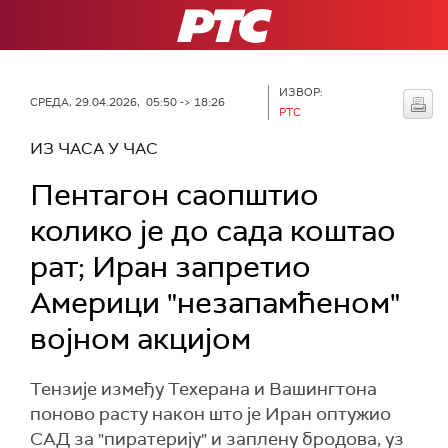
РТС
ИЗВОР:
СРЕДА, 29.04.2026, 05:50 -> 18:26
РТС
ИЗ ЧАСА У ЧАС
Пентагон саопштио
колико је до сада коштао
рат; Иран запретио
Америци "незапамћеном"
војном акцијом
Тензије између Техерана и Вашингтона
поново расту након што је Иран оптужио
САД за "пиратерију" и заплену бродова, уз