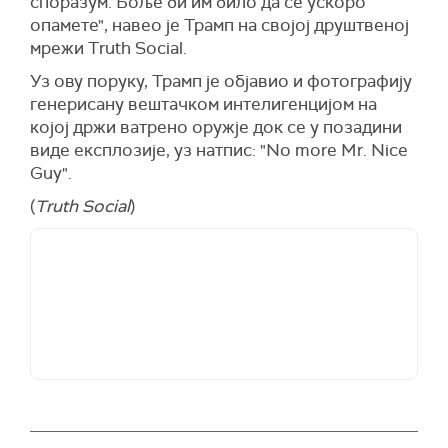
споразум. Боље би им било да се ускоро
опамете", навео је Трамп на својој друштвеној
(
Танјуг
)
мрежи Truth Social.
Уз ову поруку, Трамп је објавио и фотографију
генерисану вештачком интелигенцијом на
којој држи ватрено оружје док се у позадини
виде експлозије, уз натпис: "No more Mr. Nice
Guy".
(
Truth Social
)