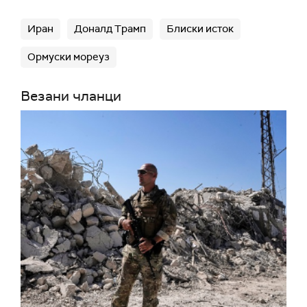
Иран
Доналд Трамп
Блиски исток
Ормуски мореуз
Везани чланци