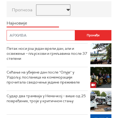
Прогноза
Најновије
Петак носи још један врели дан, али и
освежење – пљускови и грмљавина после 37
степени
Сећање на убијене дан после "Олује" у
Уздољу, посланица на комеморацији
прочитала сведочење једине преживеле
Судар два трамваја у Немачкој – више од 25
повређених, троје у критичном стању