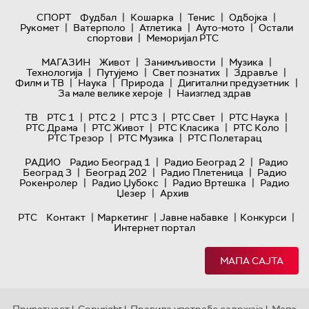
|
|
|
|
СПОРТ
Фудбал
Кошарка
Тенис
Одбојка
|
|
|
|
Рукомет
Ватерполо
Атлетика
Ауто-мото
Остали
|
спортови
Меморијал РТС
|
|
|
МАГАЗИН
Живот
Занимљивости
Музика
|
|
|
|
Технологијa
Путујемо
Свет познатих
Здравље
|
|
|
|
Филм и ТВ
Наука
Природа
Дигитални предузетник
|
За мале велике хероје
Наизглед здрав
|
|
|
|
|
ТВ
РТС 1
РТС 2
РТС 3
РТС Свет
РТС Наука
|
|
|
|
РТС Драма
РТС Живот
РТС Класика
РТС Коло
|
|
РТС Трезор
РТС Музика
РТС Полетарац
|
|
РАДИО
Радио Београд 1
Радио Београд 2
Радио
|
|
|
Београд 3
Београд 202
Радио Плетеница
Радио
|
|
|
Рокенролер
Радио Џубокс
Радио Вртешка
Радио
|
Џезер
Архив
|
|
|
|
РТС
Контакт
Маркетинг
Јавне набавке
Конкурси
Интернет портал
МАПА САЈТА