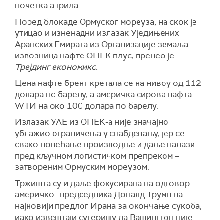
мореуз бити суочена са оштрим санкцијама.
почетка априла.
Амерички министар финансија Скот Бесент
Поред блокаде Ормуског мореуза, на скок је
оценио је да "сива банкарска мрежа Ирана
утицао и изненадни излазак Уједињених
представља кључни финансијски ослонац
Арапских Емирата из Организације земаља
његових оружаних снага", наводећи да она
извозница нафте ОПЕК плус, пренео је
омогућава активности које дестабилизују
Трејдинг економикс.
глобалну трговину и подстичу насиље на
Цена нафте брент кретала се на нивоу од 112
Блиском истоку.
долара по барелу, а америчка сирова нафта
Он је додао да незаконити финансијски
WТИ на око 100 долара по барелу.
токови кроз ову мрежу подржавају, како је
Излазак УАЕ из ОПЕК-а није значајно
рекао, "терористичке операције" иранског
ублажио ограничења у снабдевању, јер се
режима, представљајући претњу америчком
свако повећање производње и даље налази
особљу, савезницима и глобалној економији.
пред кључном логистичком препреком –
Бесент је упозорио да ће свака институција
затвореним Ормуским мореузом.
која учествује у таквим активностима сносити
Тржишта су и даље фокусирана на одговор
"озбиљне последице".
америчког председника Доналд Трумп на
(Танјуг, Reuters)
најновији предлог Ирана за окончање сукоба,
иако извештаји сугеришу да Вашингтон није