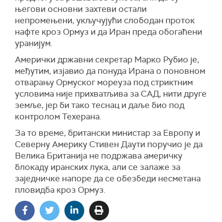
његови основни захтеви остали
непромењени, укључујући слободан проток
нафте кроз Ормуз и да Иран преда обогаћени
уранијум.
Амерички државни секретар Марко Рубио је,
међутим, изјавио да понуда Ирана о поновном
отварању Ормуског мореуза под стриктним
условима није прихватљива за САД, нити друге
земље, јер би тако теснац и даље био под
контролом Техерана.
За то време, британски министар за Европу и
Северну Америку Стивен Даути поручио је да
Велика Британија не подржава америчку
блокаду иранских лука, али се залаже за
заједничке напоре да се обезбеди несметана
пловидба кроз Ормуз.