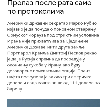
Пролаз после рата само
по протоколима
Амерички државни секретар Марко Рубио
изјавио је да понуда о поновном отварању
Ормуског мореуза под стриктним условима
Ирана није прихватљива за Сједињене
Америчке Државе, нити друге земље.
Портпарол Кремља Дмитриј Песков рекао
је да је Русија спремна да посредује у
окончању сукоба у Ирану, ако буду
договорене прихватљиве опције. Брент
нафта поскупела је за око три америчка
долара и сада кошта више од 111 долара по
барелу.