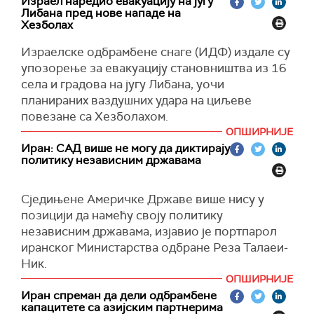
наредни кораци администрације, а амерички
Израел наредио евакуацију на југу
Либана пред нове нападе на
званичници су изразили забринутост због
Хезболах
могућих подела унутар иранског руководства
и нејасноћа око коначног доносиоца одлука.
Израелске одбрамбене снаге (ИДФ) издале су
упозорење за евакуацију становништва из 16
Бела кућа одбила је да коментарише детаље
села и градова на југу Либана, уочи
преговора, наводећи да је реч о осетљивим
планираних ваздушних удара на циљеве
дипломатским разговорима и да ће САД
повезане са Хезболахом.
прихватити само споразум који искључује
ОПШИРНИЈЕ
могућност да Иран дође до нуклеарног
Упозорење се односи на подручја јужно од
Иран: САД више не могу да диктирају
оружја.
реке Литани, која је већ раније била
политику независним државама
обухваћена општим налогом за евакуацију,
пренео је
Тајмс ов Израел
.
Сједињене Америчке Државе више нису у
Портпарол ИДФ-а Авичај Адреј казао је да је
позицији да намећу своју политику
одлука донета због, како је навео,
независним државама, изјавио је портпарол
поновљених напада Хезболаха на израелске
иранског Министарства одбране Реза Талаеи-
трупе упркос постојећем примирју.
Ник.
ОПШИРНИЈЕ
"С обзиром на кршење споразума о прекиду
Говорећи по доласку у Бишкек на састанак
Иран спреман да дели одбрамбене
ватре од стране Хезболаха, израелска војска
министара одбране Шангајске организације за
капацитете са азијским партнерима