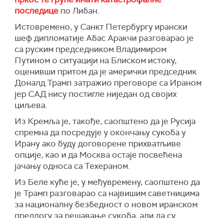
појачано присуство авиона и беспилотних
преговора.
последице
по Либан.
летелица у региону.
Председник САД Доналд Трамп раније је
Истовремено, у Санкт Петербургу ирански
(Танјуг)
казао да би сваки споразум морао да укључи
шеф дипломатије Абас Аракчи разговарао је
одустајање Ирана од обогаћивања уранијума и
са руским председником Владимиром
смањење његових залиха, што Техеран одбија.
Путином о ситуацији на Блиском истоку,
оценивши притом да је амерички председник
Доналд Трамп затражио преговоре са Ираном
јер САД нису постигле ниједан од својих
циљева.
Из Кремља је, такође, саопштено да је Русија
спремна да посредује у окончању сукоба у
Ирану ако буду договорене прихватљиве
опције, као и да Москва остаје посвећена
јачању односа са Техераном.
Из Беле куће је, у међувремену, саопштено да
је Трамп разговарао са највишим саветницима
за националну безбедност о новом иранском
предлогу за решавање сукоба, али да су