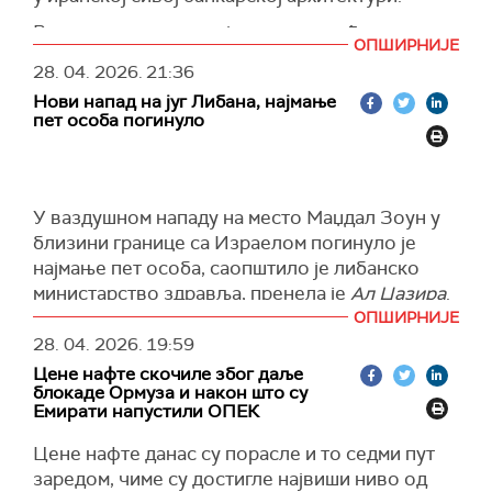
Вашингтон их оптужује да су омогућавали
ОПШИРНИЈЕ
заобилажење међународних санкција и
28. 04. 2026.
21:36
финансијске токове повезане са Техераном,
Нови напад на југ Либана, најмање
пренео је
Ројтерс
.
пет особа погинуло
Канцеларија америчког Министарства
финансија за контролу стране имовине
(ОФАК) саопштила је да су санкционисане
У ваздушном нападу на место Маџдал Зоун у
мреже омогућавале иранским оружаним
близини границе са Израелом погинуло је
снагама, укључујући Исламску
најмање пет особа, саопштило је либанско
револуционарну гарду (ИРГЦ), приступ
министарство здравља, пренела је
Ал Џазира
.
међународном финансијском систему.
ОПШИРНИЈЕ
Најмање два либанска војника који су били са
То се односи и на трансакције од продаје
28. 04. 2026.
19:59
спасилачким тимом су рањена.
нафте на црном тржишту, као и набавку
Цене нафте скочиле због даље
компоненти за ракетне и друге војне системе.
(Al Jazeera)
блокаде Ормуза и након што су
Емирати напустили ОПЕК
ОФАК упозорава да ће свака компанија која
иранским државним институцијама или ИРГЦ-у
Цене нафте данас су порасле и то седми пут
плаћа накнаде за пролазак кроз Ормуски
заредом, чиме су достигле највиши ниво од