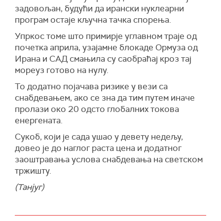
задовољан, будући да ирански нуклеарни
програм остаје кључна тачка спорења.
Упркос томе што примирје углавном траје од
почетка априла, узајамне блокаде Ормуза од
Ирана и САД смањила су саобраћај кроз тај
мореуз готово на нулу.
То додатно појачава ризике у вези са
снабдевањем, ако се зна да тим путем иначе
пролази око 20 одсто глобалних токова
енергената.
Сукоб, који је сада ушао у девету недељу,
довео је до наглог раста цена и додатног
заоштравања услова снабдевања на светском
тржишту.
(Танјуг)