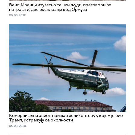
Венс: Иранци изузетно тешки људи, преговори ће
потрајати; две експлозије код Ормуза
06. 08. 2026.
Комерцијални авион пришао хеликоптеру у којем је био
Трамп, истражују се околности
05. 08. 2026.