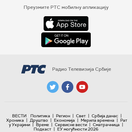
Преузмите РТС мобилну апликацију
Радио Телевизија Србије
|
|
|
|
ВЕСТИ
Политика
Регион
Свет
Србија данас
|
|
|
|
Хроника
Друштво
Економија
Мерила времена
Рат
|
|
|
|
у Украјини
Време
Сервисне вести
Сматрачница
|
Подкаст
ЕУ могућности 2026