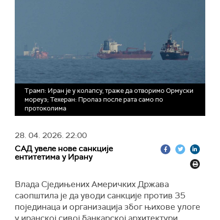
Трамп: Иран је у колапсу, траже да отворимо Ормуски
мореуз; Техеран: Пролаз после рата само по
протоколима
28. 04. 2026.
22:00
САД увеле нове санкције
ентитетима у Ирану
Влада Сједињених Америчких Држава
саопштила је да уводи санкције против 35
појединаца и организација због њихове улоге
у иранској сивој банкарској архитектури.