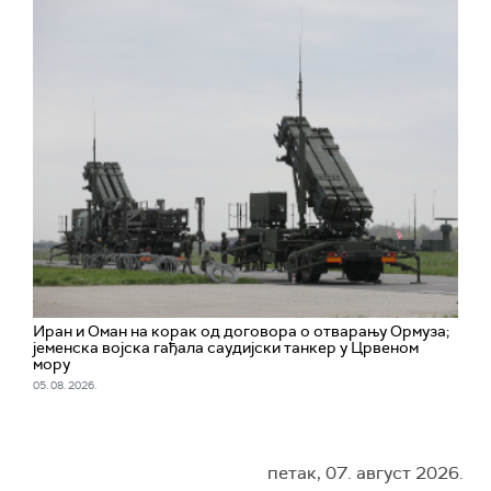
Иран и Оман на корак од договора о отварању Ормуза;
jеменска војска гађала саудијски танкер у Црвеном
мору
05. 08. 2026.
петак, 07. август 2026.