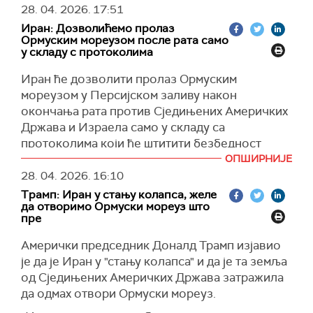
28. 04. 2026.
17:51
Иран: Дозволићемо пролаз
Ормуским мореузом после рата само
у складу с протоколима
Иран ће дозволити пролаз Ормуским
мореузом у Персијском заливу након
окончања рата против Сједињених Америчких
Држава и Израела само у складу са
протоколима који ће штитити безбедност
Ирана, изјавио је заменик министра одбране
ОПШИРНИЈЕ
те земље Реза Талаеи Ник.
28. 04. 2026.
16:10
Трамп: Иран у стању колапса, желе
Говорећи на састанку министара одбране
да отворимо Ормуски мореуз што
земаља Шангајске организације, он је рекао да
пре
Иран препознаје међународну забринутост
Амерички председник Доналд Трамп изјавио
због тренутних ограничења која је увео на
је да је Иран у "стању колапса" и да је та земља
пролаз кроз Ормуски мореуз, али истакао да
од Сједињених Америчких Држава затражила
су ограничења одговор на америчко-
да одмах отвори Ормуски мореуз.
израелске нападе на земљу, који су почели
крајем фебруара и заустављени прекидом