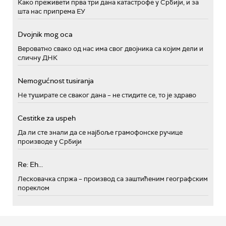
Како преживети прва три дана катастрофе у Србији, и за
шта нас припрема ЕУ
Dvojnik mog oca
Вероватно свако од нас има свог двојника са којим дели и
сличну ДНК
Nemogućnost tusiranja
Не туширате се сваког дана – не стидите се, то је здраво
Cestitke za uspeh
Да ли сте знали да се најбоље грамофонске ручице
производе у Србији
Re: Eh...
Лесковачка спржа – производ са заштићеним географским
пореклом