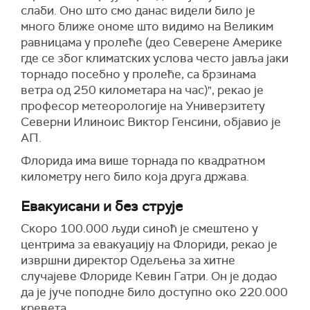
слаби. Оно што смо данас видели било је
много ближе ономе што видимо на Великим
равницама у пролеће (део Северене Америке
где се због климатских услова често јавља јаки
торнадо посебно у пролеће, са брзинама
ветра од 250 километара на час)", рекао је
професор метеорологије на Универзитету
Северни Илиноис Виктор Генсини, објавио је
АП.
Флорида има више торнада по квадратном
километру него било која друга држава.
Евакуисани и без струје
Скоро 100.000 људи синоћ је смештено у
центрима за евакуацију на Флориди, рекао је
извршни директор Одељења за хитне
случајеве Флориде Кевин Гатри. Он је додао
да је јуче поподне било доступно око 220.000
кревета.