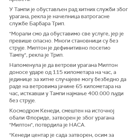
У Тампи је обустављен рад хитних служби због
урагана, рекла је начелница ватрогасне
службе Барбара Трип.
"Морали смо да обуставимо све услуге, јер је
превише опасно. Многи становници су без
струје. Милтон је дефинитивно посетио
Тампу", рекла је Трип.
Напоменула је да ветрови урагана Милтон
доносе ударе од 115 километара на час, а
јединице за хитне случајеве могу безбедно да
раде на ветровима јачине 65 километара на
час, исткавши у Тампи најмање 400.000 људи
без струје.
Космодром Кенеди, смештен на источној
обали Флориде, затворен је због урагана
"Милтон", потврдила је НАСА.
"Кенеди центар је сада затворен, осим за