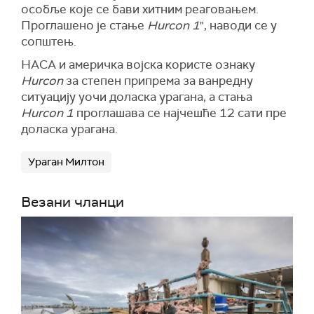
особље које се бави хитним реаговањем.
Проглашено је стање
Hurcon 1
", наводи се у
сопштењ.
НАСА и америчка војска користе ознаку
Hurcon
за степен припрема за ванредну
ситуацију уочи доласка урагана, а стања
Hurcon 1
проглашава се најчешће 12 сати пре
доласка урагана.
Ураган Милтон
Везани чланци