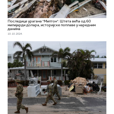
Последице урагана "Милтон": Штета већа од 60
милијарди долара, историјске поплаве у наредним
данима
10. 10. 2024.