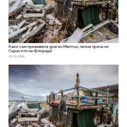
Како сам преживела ураган Милтон, лична прича из
Сарасоте на Флориди
10. 10. 2024.