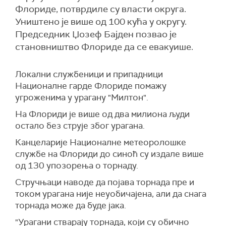
Флориде, потврдиле су власти округа.
Уништено је више од 100 кућа у округу.
Председник Џозеф Бајден позвао је
становништво Флориде да се евакуише.
Локални службеници и припадници
Националне гарде Флориде помажу
угроженима у урагану "Милтон".
На Флориди је више од два милиона људи
остало без струје због урагана.
Канцеларије Националне метеоролошке
службе на Флориди до синоћ су издале више
од 130 упозорења о торнаду.
Стручњаци наводе да појава торнада пре и
током урагана није неуобичајена, али да снага
торнада може да буде јака.
"Урагани стварају торнада, који су обично