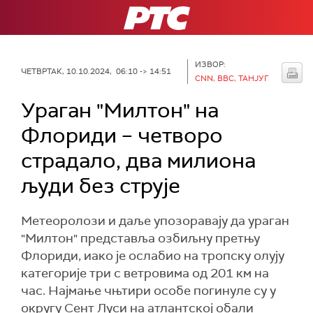
РТС
ИЗВОР:
ЧЕТВРТАК, 10.10.2024, 06:10 -> 14:51
CNN, BBC, ТАНЈУГ
Ураган "Милтон" на
Флориди – четворо
страдало, два милиона
људи без струје
Метеоролози и даље упозоравају да ураган
"Милтон" представља озбиљну претњу
Флориди, иако је ослабио на тропску олују
категорије три с ветровима од 201 км на
час. Најмање чњтири особе погинуле су у
округу Сент Луси на атлантској обали