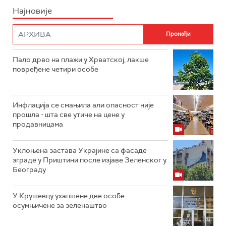
Најновије
Пало дрво на плажи у Хрватској, лакше
повређене четири особе
Инфлација се смањила али опасност није
прошла - шта све утиче на цене у
продавницама
Уклоњена застава Украјине са фасаде
зграде у Приштини после изјаве Зеленског у
Београду
У Крушевцу ухапшене две особе
осумњичене за зеленаштво