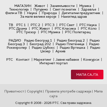
|
|
|
МАГАЗИН
Живот
Занимљивости
Музика
|
|
|
|
Технологијa
Путујемо
Свет познатих
Здравље
|
|
|
|
Филм и ТВ
Наука
Природа
Дигитални предузетник
|
За мале велике хероје
Наизглед здрав
|
|
|
|
|
ТВ
РТС 1
РТС 2
РТС 3
РТС Свет
РТС Наука
|
|
|
|
РТС Драма
РТС Живот
РТС Класика
РТС Коло
|
|
РТС Трезор
РТС Музика
РТС Полетарац
|
|
РАДИО
Радио Београд 1
Радио Београд 2
Радио
|
|
|
Београд 3
Београд 202
Радио Плетеница
Радио
|
|
|
Рокенролер
Радио Џубокс
Радио Вртешка
Радио
|
Џезер
Архив
|
|
|
|
РТС
Контакт
Маркетинг
Јавне набавке
Конкурси
Интернет портал
МАПА САЈТА
Приватност
Copyright
Правила употребе садржаја
Мапа
|
|
|
сајта
Copyright © 2008 - 2026 РТС. Сва права задржана.