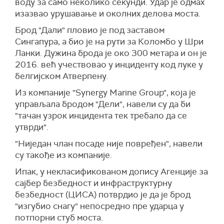
воду за само неколико секунди. Удар је одмах
изазвао урушавање и околних делова моста.
Брод "Дали" пловио је под заставом
Сингапура, а био је на рути за Коломбо у Шри
Ланки. Дужина брода је око 300 метара и он је
2016. већ учествовао у инциденту код луке у
белгијском Атверпену.
Из компаније "Synergy Marine Group", која је
управљала бродом "Дели", навели су да би
"тачан узрок инцидента тек требало да се
утврди".
"Ниједан члан посаде није повређен", навели
су такође из компаније.
Ипак, у некласификованом допису Агенције за
сајбер безбедност и инфраструктурну
безбедност (ЦИСА) потврдио је да је брод
"изгубио снагу" непосредно пре ударца у
потпорни стуб моста.