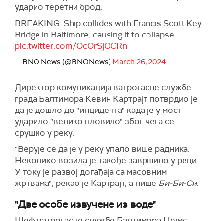
ударио теретни брод.
BREAKING: Ship collides with Francis Scott Key
Bridge in Baltimore, causing it to collapse
pic.twitter.com/OcOrSjOCRn
— BNO News (@BNONews)
March 26, 2024
Директор комуникација ватрогасне службе
града Балтимора Кевин Картрајт потврдио је
да је дошло до "инцидента" када је у мост
ударило "велико пловило" због чега се
срушио у реку.
"Верује се да је у реку упало више радника.
Неколико возила је такође завршило у реци.
У току је развој догађаја са масовним
жртвама", рекао је Картрајт, а пише
Би-Би-Си
.
"Две особе извучене из воде"
Шеф ватрогасне службе Балтимора Џејмс