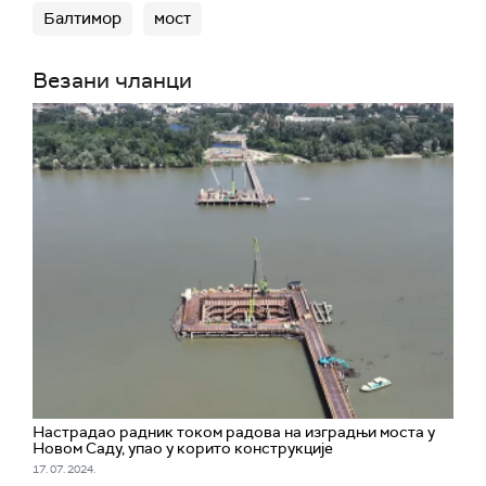
Балтимор
мост
Везани чланци
Настрадао радник током радова на изградњи моста у
Новом Саду, упао у корито конструкције
17. 07. 2024.