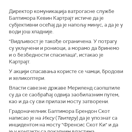
Директор комуникација ватрогасне службе
Балтимора Кевин Картрајт истиче да је
субјективни осећај да је напољу минус, а да је у
води још хладније.
"Видљивост је такође ограничена. У потрагу
су укључени и рониоци, а морамо да бринемо
и о безбедности спасилаца", истакао је
Картрајт.
У акцији спасавања користе се чамци, бродови
и хеликоптери.
Власти савезне државе Мериленд саопштиле
су да се саобраћај одвија заобилазним путем,
као и да су сви прилази мосту затворени.
Градоначелник Балтимора Брендон Скот
написао је на
Иксу
(
Твитеру
) да је упознат са
инцидентом на мосту "Френсис Скот Ки" и да
је у контакту са локалним властима.