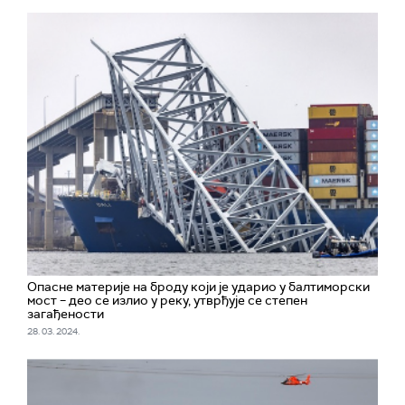
Опасне материје на броду који је ударио у балтиморски
мост – део се излио у реку, утврђује се степен
загађености
28. 03. 2024.