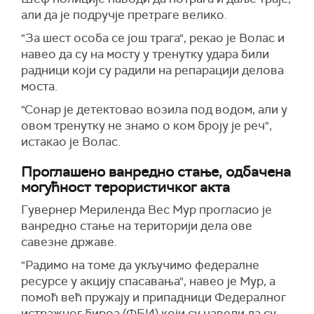
али да је подручје претраге велико.
"За шест особа се још трага", рекао је Волас и
навео да су на мосту у тренутку удара били
радници који су радили на репарацији делова
моста.
"Сонар је детектовао возила под водом, али у
овом тренутку не знамо о ком броју је реч",
истакао је Волас.
Проглашено ванредно стање, одбачена
могућност терористичког акта
Гувернер Мериленда Вес Мур прогласио је
ванредно стање на територији дела ове
савезне државе.
"Радимо на томе да укључимо федералне
ресурсе у акцију спасавања", навео је Мур, а
помоћ већ пружају и припадници Федералног
истражног бироа (ФБИ) који су навели да су