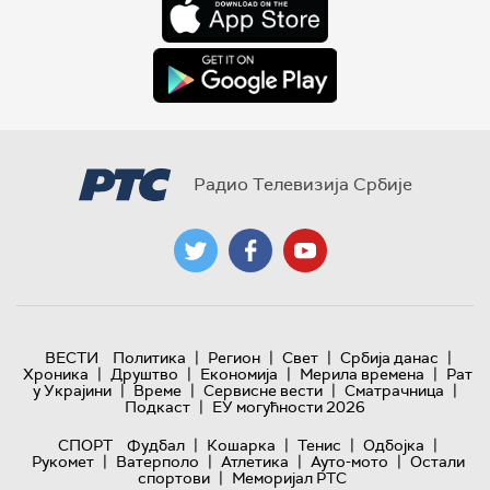
Радио Телевизија Србије
|
|
|
|
ВЕСТИ
Политика
Регион
Свет
Србија данас
|
|
|
|
Хроника
Друштво
Економија
Мерила времена
Рат
|
|
|
|
у Украјини
Време
Сервисне вести
Сматрачница
|
Подкаст
ЕУ могућности 2026
|
|
|
|
СПОРТ
Фудбал
Кошарка
Тенис
Одбојка
|
|
|
|
Рукомет
Ватерполо
Атлетика
Ауто-мото
Остали
|
спортови
Меморијал РТС