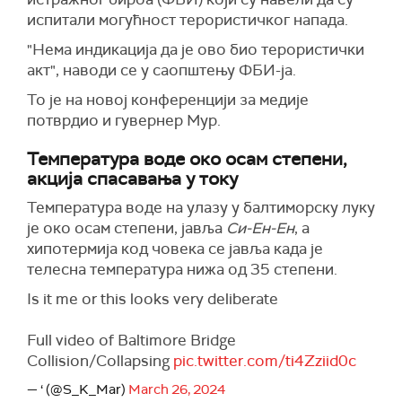
испитали могућност терористичког напада.
"Нема индикација да је ово био терористички
акт", наводи се у саопштењу ФБИ-ја.
То је на новој конференцији за медије
потврдио и гувернер Мур.
Температура воде око осам степени,
акција спасавања у току
Температура воде на улазу у балтиморску луку
је око осам степени, јавља
Си-Ен-Ен
, а
хипотермија код човека се јавља када је
телесна температура нижа од 35 степени.
Is it me or this looks very deliberate
Full video of Baltimore Bridge
Collision/Collapsing
pic.twitter.com/ti4Zziid0c
— ‘ (@S_K_Mar)
March 26, 2024