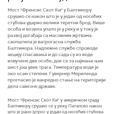
Mост "Френсис Скот Ки" у Балтимору
срушио се након што је у један од носећих
стубова ударио велики теретни брод. Више
особа и возила упало је у реку и у току је
развој догађаја са масовним жртвама,
саопштила је ватрогасна служба
Балтимора. Надлежне службе спроводе
акцију спасавања и до сада су из воде
извучене две особе, док се за најмање њих
шест још увек трага. Температура воде је
око осам степени. Гувернер Мериленда
прогласио је ванредно стање на територији
дела савезне државе.
Mост "Френсис Скот Ки" у америчком граду
Балтимору срушио се у реку Патапско након
што је рано јутрос у један од носећих стубова