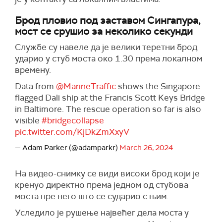
Брод пловио под заставом Сингапура,
мост се срушио за неколико секунди
Службе су навеле да је велики теретни брод
ударио у стуб моста око 1.30 према локалном
времену.
Data from
@MarineTraffic
shows the Singapore
flagged Dali ship at the Francis Scott Keys Bridge
in Baltimore. The rescue operation so far is also
visible
#bridgecollapse
pic.twitter.com/KjDkZmXxyV
— Adam Parker (@adamparkr)
March 26, 2024
На видео-снимку се види високи брод који је
кренуо директно према једном од стубова
моста пре него што се сударио с њим.
Уследило је рушење највећег дела моста у