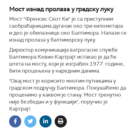
Мост изнад пролаза у градску луку
Мост "Френсис Скот Ки" је са приступним
саобраћајницама дугачак око три километара
и део је обилазнице око Балтимора. Налази се
изнад пролаза у балтиморску луку.
Директор комуникација ватрогасне службе
Балтимора Кевин Картрајт истакао је да ће
штета на мосту, који је изграђен 1977. године,
бити процењена у наредним данима.
"Овај мост је корисито многим путницима у
градском подручју Балтимора. Покушаћемо да
проценимо у каквом је стању. Мост тренутно
није безбедан и у функцији", поручио је
Картрајт.