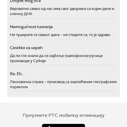
Dvojnik mog oca
Вероватно свако од нас има свог двојника са којим дели и
сличну ДНК
Nemogućnost tusiranja
Не туширате се сваког дана – не стидите се, то је здраво
Cestitke za uspeh
Да ли сте знали да се најбоље грамофонске ручице
производе у Србији
Re: Eh...
Лесковачка спржа – производ са заштићеним географским
пореклом
Преузмите РТС мобилну апликацију