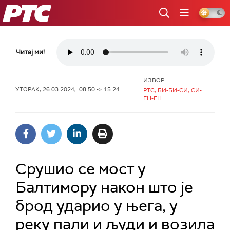
РТС
Читај ми!
ИЗВОР:
УТОРАК, 26.03.2024, 08:50 -> 15:24
РТС, БИ-БИ-СИ, СИ-
ЕН-ЕН
Срушио се мост у
Балтимору након што је
брод ударио у њега, у
реку пали и људи и возила