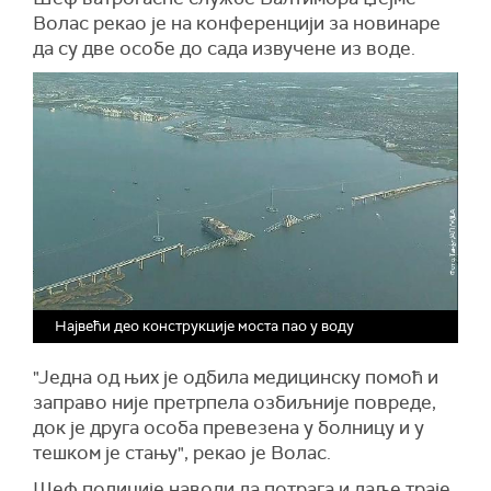
Волас рекао је на конференцији за новинаре
да су две особе до сада извучене из воде.
Највећи део конструкције моста пао у воду
"Једна од њих је одбила медицинску помоћ и
заправо није претрпела озбиљније повреде,
док је друга особа превезена у болницу и у
тешком је стању", рекао је Волас.
Шеф полиције наводи да потрага и даље траје,