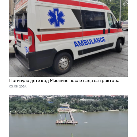
Погинуло дете код Мионице после пада са трактора
03. 08. 2024.