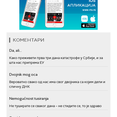
КОМЕНТАРИ
Da, ali...
Како преживети прва три дана катастрофе у Србији, и за
шта нас припрема ЕУ
Dvojnik mog oca
Вероватно свако од нас има свог двојника са којим дели и
сличну ДНК
Nemogućnost tusiranja
Не туширате се сваког дана – не стидите се, то је здраво