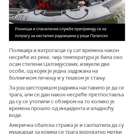
Рониоци и спасилачке службе припремају се за
потрагу за несталим радницима у реци Патапско
Полиција и ватрогасци су сат времена након
несреће из
реке, чија температура је била око
осам степени Целзијусових, извукли две
особе, од којих је једна задржана на
болничком лечењу и у тешком је стању.
За још шесторицом радника наставило је да се
трага, али се дан након несреће претпоставља
да су се утопили с обзиром на то колико је
времена прошло од инцидента и хладноћу
воде.
Америчка обалска стража је и саопштила да су
мушкарци за којима се трага вероватно мртви