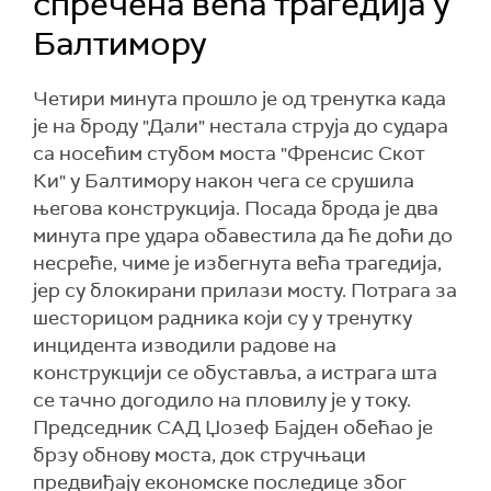
спречена већа трагедија у
Балтимору
Четири минута прошло је од тренутка када
је на броду "Дали" нестала струја до судара
са носећим стубом моста "Френсис Скот
Ки" у Балтимору након чега се срушила
његова конструкција. Посада брода је два
минута пре удара обавестила да ће доћи до
несреће, чиме је избегнута већа трагедија,
јер су блокирани прилази мосту. Потрага за
шесторицом радника који су у тренутку
инцидента изводили радове на
конструкцији се обуставља, а истрага шта
се тачно догодило на пловилу је у току.
Председник САД Џозеф Бајден обећао је
брзу обнову моста, док стручњаци
предвиђају економске последице због