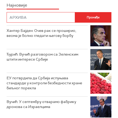
Најновије
Хантер Бајден: Очев рак се проширио,
веома је болно гледати његову борбу
Ђурић: Вучић разговором са Зеленским
штити интересе Србије
ЕУ потврдила да Србија испуњава
стандарде у контроли безбедности хране
биљног порекла
Вучић: У септембру отварамо фабрику
дронова са Израелцима