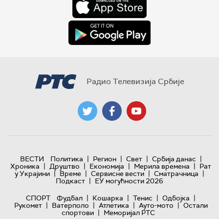
Радио Телевизија Србије
|
|
|
|
ВЕСТИ
Политика
Регион
Свет
Србија данас
|
|
|
|
Хроника
Друштво
Економија
Мерила времена
Рат
|
|
|
|
у Украјини
Време
Сервисне вести
Сматрачница
|
Подкаст
ЕУ могућности 2026
|
|
|
|
СПОРТ
Фудбал
Кошарка
Тенис
Одбојка
|
|
|
|
Рукомет
Ватерполо
Атлетика
Ауто-мото
Остали
|
спортови
Меморијал РТС