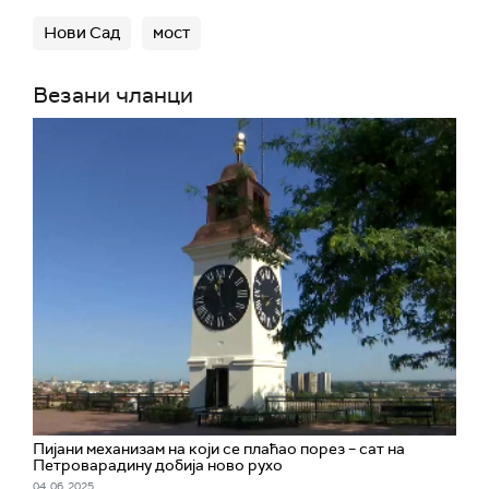
Нови Сад
мост
Везани чланци
Пијани механизам на који се плаћао порез – сат на
Петроварадину добија ново рухо
04. 06. 2025.