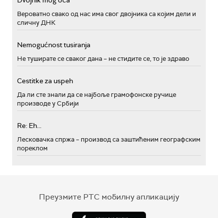
Dvojnik mog oca
Вероватно свако од нас има свог двојника са којим дели и
сличну ДНК
Nemogućnost tusiranja
Не туширате се сваког дана – не стидите се, то је здраво
Cestitke za uspeh
Да ли сте знали да се најбоље грамофонске ручице
производе у Србији
Re: Eh...
Лесковачка спржа – производ са заштићеним географским
пореклом
Преузмите РТС мобилну апликацију