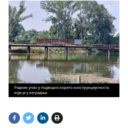
Радник упао у подводно корито конструкције моста
који је у изградњи