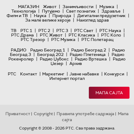
|
|
|
МАГАЗИН
Живот
Занимљивости
Музика
|
|
|
|
Технологијa
Путујемо
Свет познатих
Здравље
|
|
|
|
Филм и ТВ
Наука
Природа
Дигитални предузетник
|
За мале велике хероје
Наизглед здрав
|
|
|
|
|
ТВ
РТС 1
РТС 2
РТС 3
РТС Свет
РТС Наука
|
|
|
|
РТС Драма
РТС Живот
РТС Класика
РТС Коло
|
|
РТС Трезор
РТС Музика
РТС Полетарац
|
|
РАДИО
Радио Београд 1
Радио Београд 2
Радио
|
|
|
Београд 3
Београд 202
Радио Плетеница
Радио
|
|
|
Рокенролер
Радио Џубокс
Радио Вртешка
Радио
|
Џезер
Архив
|
|
|
|
РТС
Контакт
Маркетинг
Јавне набавке
Конкурси
Интернет портал
МАПА САЈТА
Приватност
Copyright
Правила употребе садржаја
Мапа
|
|
|
сајта
Copyright © 2008 - 2026 РТС. Сва права задржана.