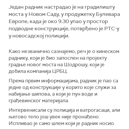
Један радник настрадао је на градилишту
моста у Новом Саду, у продужетку Булевара
Европе, када је око 9.30 упао у простор
пoдводне конструкције, потврђено je РТС-у
у новосадској полицији.
Како незванично сазнајемо, реч је о кинеском
раднику, који је био запослен на пројекту
градње новог моста на Шодрошу, који је
добила компанија ЦРБЦ.
Према првим информацијама, радник је пао са
једне од конструкције у корито које служи за
набијање шипова, а који је пун воде и
грађевинског материјала.
Интервенисали су полиција и ватрогасаци, али
његово тело још увек није пронађено.
Испливао је само шлем који је радник носио.