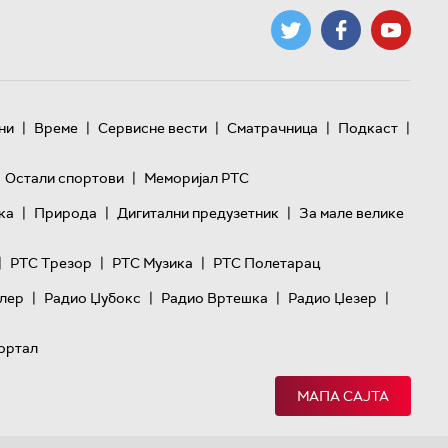
|
|
|
|
|
ни
Време
Сервисне вести
Сматрачница
Подкаст
|
Остали спортови
Меморијал РТС
|
|
|
ка
Природа
Дигитални предузетник
За мале велике
|
|
|
РТС Трезор
РТС Музика
РТС Полетарац
|
|
|
|
лер
Радио Џубокс
Радио Вртешка
Радио Џезер
ортал
МАПА САЈТА