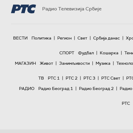
Радио Телевизија Србије
|
|
|
|
ВЕСТИ
Политика
Регион
Свет
Србија данас
Хр
|
|
СПОРТ
Фудбал
Кошарка
Тен
|
|
|
МАГАЗИН
Живот
Занимљивости
Музика
Техноло
|
|
|
|
ТВ
РТС 1
РТС 2
РТС 3
РТС Свет
РТ
|
|
РАДИО
Радио Београд 1
Радио Београд 2
Радио
РТС