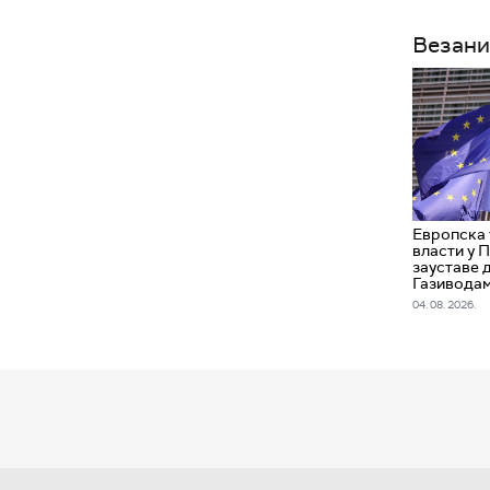
Везани
Европска 
власти у 
зауставе 
Газивода
04. 08. 2026.