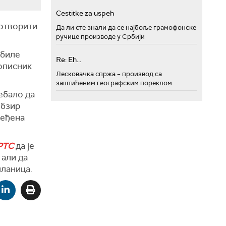
Cestitke za uspeh
 отворити
Да ли сте знали да се најбоље грамофонске
ручице производе у Србији
 биле
Re: Eh...
дописник
Лесковачка спржа – производ са
заштићеним географским пореклом
ребало да
обзир
беђена
РТС
да је
 али да
чланица.