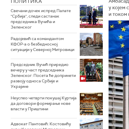
ПОЛИТИКА
Амбасад
у којем 
Свечани дочек испред Палате
и током 
"Србија", следи састанак
председника Вучића и
Зеленског
Радојевић са командантом
КФОР-а о безбедносној
ситуацији у Северној Митровици
Председник Вучић приредио
вечеру у част председника
Зеленског: Посета ће допринети
развоју односа Србије и
Украјине
Неуспео четврти покушај Куртија
да договори формирање нове
власти у Приштини
Адвокат Пантовић: Костовићу