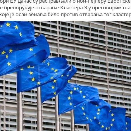
ори ЕУ данас су расправљали о нон-пејперу Европске
се препоручује отварање Кластера 3 у преговорима са
које је осам земаља било против отварања тог кластер