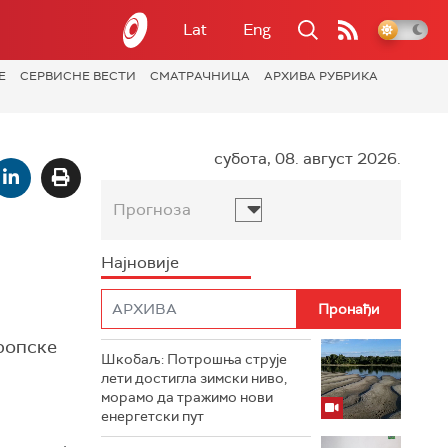
Lat
Eng
Е
СЕРВИСНЕ ВЕСТИ
СМАТРАЧНИЦА
АРХИВА РУБРИКА
субота, 08. август 2026.
Прогноза
Најновије
ропске
Шкобаљ: Потрошња струје
лети достигла зимски ниво,
морамо да тражимо нови
енергетски пут