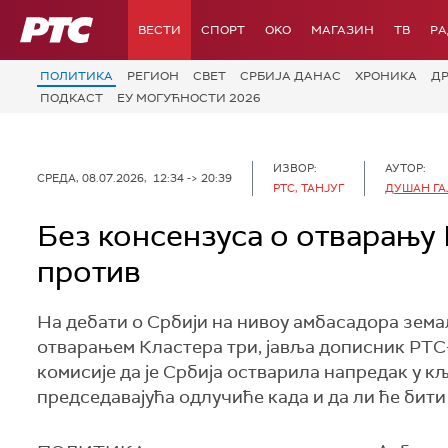
РТС
ВЕСТИ
СПОРТ
OKO
МАГАЗИН
ТВ
Р
ПОЛИТИКА
РЕГИОН
СВЕТ
СРБИЈА ДАНАС
ХРОНИКА
Д
ПОДКАСТ
ЕУ МОГУЋНОСТИ 2026
ИЗВОР:
АУТОР:
СРЕДА, 08.07.2026, 12:34 -> 20:39
РТС, ТАНЈУГ
ДУШАН ГА
Без консензуса о отварању 
против
На дебати о Србији на нивоу амбасадора зема
отварањем Кластера три, јавља дописник РТС-
комисије да је Србија остварила напредак у 
председавајућа одлучиће када и да ли ће бити