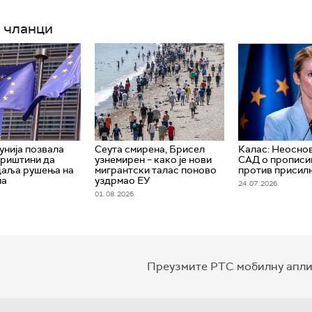
 чланци
унија позвала
Сеута смирена, Брисел
Калас: Неосно
Приштини да
узнемирен – како је нови
САД о прописи
даља рушења на
мигрантски талас поново
против присил
ма
уздрмао ЕУ
24. 07. 2026.
01. 08. 2026.
Преузмите РТС мобилну апли