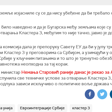
земље изјасниле су се да нису убеђене да би требало
.
е било наведено и да је Бугарска међу земљама које су
тварања Кластера 3, међутим то није тачно, јавио је 
 комисија дала је препоруку Савету ЕУ да би у јулу т
и Кластер 3 у преговорима са Србијом, а узимајући у 
рбије у кључним питањима и то што је тренутно обез
авнотежа неопходна за тај корак.
 министар
Немања Старовић раније данас је рекао за
спунила све техничке услове за отварање Кластера 3,
 одлука зависи искључиво о политичке воље држава 
а унија
Евроинтеграције Србије
кластер 3