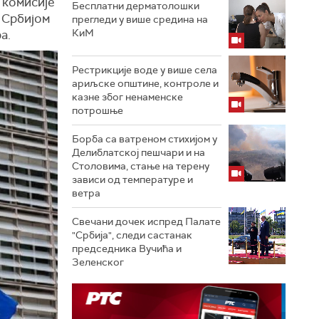
 комисије
Бесплатни дерматолошки
 Србијом
прегледи у више средина на
КиМ
а.
Рестрикције воде у више села
ариљске општине, контроле и
казне због ненаменске
потрошње
Борба са ватреном стихијом у
Делиблатској пешчари и на
Столовима, стање на терену
зависи од температуре и
ветра
Свечани дочек испред Палате
"Србија", следи састанак
председника Вучића и
Зеленског