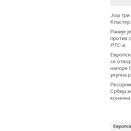
Још три 
Кластер
Раније ј
против о
РТС-а.
Европска
се отвор
напоре С
укупна р
Ресорни
Србија и
коначна
Европск