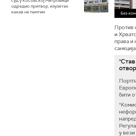
суд у Косовској Митровици
одредио притвор, изузетак
какав не памтим
Без кон
Против с
и Хрватс
права и
санкција
"Став
отвор
Портпа
Европс
бити о
"Коми
неформ
напред
Регула
у вези