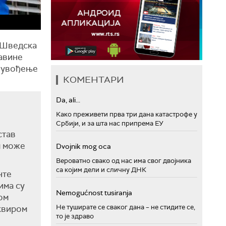
, Шведска
давине
неувођење
КОМЕНТАРИ
Da, ali...
Како преживети прва три дана катастрофе у
Србији, и за шта нас припрема ЕУ
став
м може
Dvojnik mog oca
Вероватно свако од нас има свог двојника
са којим дели и сличну ДНК
нте
има су
Nemogućnost tusiranja
ом
Не туширате се сваког дана – не стидите се,
квиром
то је здраво