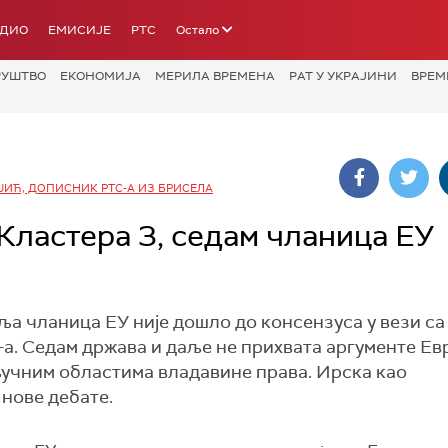
АДИО
ЕМИСИЈЕ
РТС
Остало
РУШТВО
ЕКОНОМИЈА
МЕРИЛА ВРЕМЕНА
РАТ У УКРАЈИНИ
ВРЕМ
ЈИЋ, ДОПИСНИК РТС-А ИЗ БРИСЕЛА
Кластера 3, седам чланица ЕУ
ља чланица ЕУ није дошло до консензуса у вези са
а. Седам држава и даље не прихвата аргументе Ев
кључним областима владавине права. Ирска као
 нове дебате.