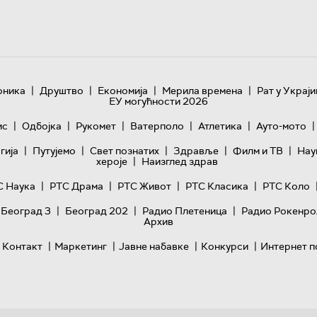
|
|
|
|
оника
Друштво
Економија
Мерила времена
Рат у Украји
ЕУ могућности 2026
|
|
|
|
|
|
ис
Одбојка
Рукомет
Ватерполо
Атлетика
Ауто-мото
|
|
|
|
|
гијa
Путујемо
Свет познатих
Здравље
Филм и ТВ
Нау
|
хероје
Наизглед здрав
|
|
|
|
С Наука
РТС Драма
РТС Живот
РТС Класика
РТС Коло
|
|
|
 Београд 3
Београд 202
Радио Плетеница
Радио Рокенро
Архив
|
|
|
|
Контакт
Маркетинг
Јавне набавке
Конкурси
Интернет п