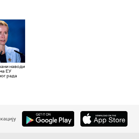
вани наводи
ма ЕУ
ног рада
кацију