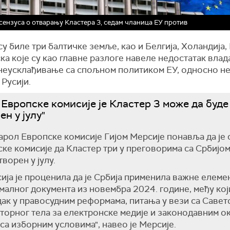
сензуса о отварању Кластера 3, седам чланица ЕУ против
у биле три балтичке земље, као и Белгија, Холандија
ка које су као главне разлоге навеле недостатак вла
 неусклађивање са спољном политиком ЕУ, односно 
 Русији.
 Европске комисије је Кластер 3 може да буде
ен у јулу"
рол Европске комисије Гијом Мерсије понавља да је 
ке комисије да Кластер три у преговорима са Србијо
творен у јулу.
сија
је проценила да је Србија применила ва
жне елеме
алног документа из новембра 2024. године, међу кој
ак у правосудним реформама, питања у вези са Савет
торног тела за електронске медије и законодавним о
 са изборним условима", навео је Мерсије.