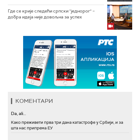
Где се крије следећи српски "једнорог" –
добра идеја није довољна за успех
КОМЕНТАРИ
Da, ali...
Како преживети прва три дана катастрофе у Србији, и за
шта нас припрема ЕУ