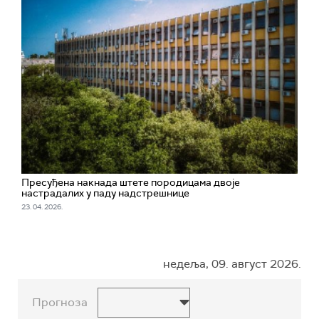
Пресуђена накнада штете породицама двоје
настрадалих у паду надстрешнице
23. 04. 2026.
недеља, 09. август 2026.
Прогноза