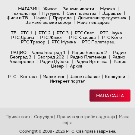
|
|
|
МАГАЗИН
Живот
Занимљивости
Музика
|
|
|
|
Технологијa
Путујемо
Свет познатих
Здравље
|
|
|
|
Филм и ТВ
Наука
Природа
Дигитални предузетник
|
За мале велике хероје
Наизглед здрав
|
|
|
|
|
ТВ
РТС 1
РТС 2
РТС 3
РТС Свет
РТС Наука
|
|
|
|
РТС Драма
РТС Живот
РТС Класика
РТС Коло
|
|
РТС Трезор
РТС Музика
РТС Полетарац
|
|
РАДИО
Радио Београд 1
Радио Београд 2
Радио
|
|
|
Београд 3
Београд 202
Радио Плетеница
Радио
|
|
|
Рокенролер
Радио Џубокс
Радио Вртешка
Радио
|
Џезер
Архив
|
|
|
|
РТС
Контакт
Маркетинг
Јавне набавке
Конкурси
Интернет портал
МАПА САЈТА
Приватност
Copyright
Правила употребе садржаја
Мапа
|
|
|
сајта
Copyright © 2008 - 2026 РТС. Сва права задржана.