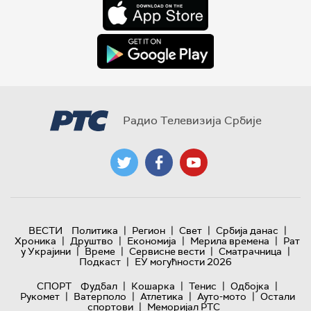
Радио Телевизија Србије
|
|
|
|
ВЕСТИ
Политика
Регион
Свет
Србија данас
|
|
|
|
Хроника
Друштво
Економија
Мерила времена
Рат
|
|
|
|
у Украјини
Време
Сервисне вести
Сматрачница
|
Подкаст
ЕУ могућности 2026
|
|
|
|
СПОРТ
Фудбал
Кошарка
Тенис
Одбојка
|
|
|
|
Рукомет
Ватерполо
Атлетика
Ауто-мото
Остали
|
спортови
Меморијал РТС