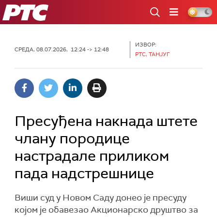
РТС
ИЗВОР:
СРЕДА, 08.07.2026, 12:24 -> 12:48
РТС, ТАНЈУГ
Пресуђена накнада штете
члану породице
настрадале приликом
пада надстрешнице
Виши суд у Новом Саду донео је пресуду
којом је обавезао Акционарско друштво за