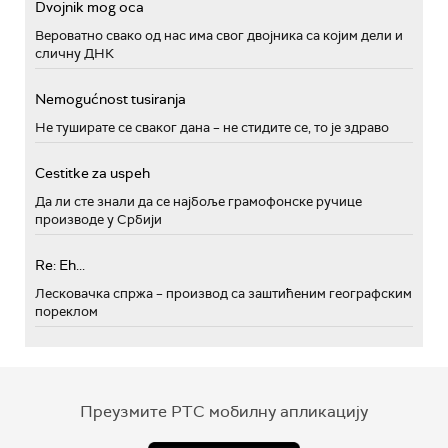
Dvojnik mog oca
Вероватно свако од нас има свог двојника са којим дели и
сличну ДНК
Nemogućnost tusiranja
Не туширате се сваког дана – не стидите се, то је здраво
Cestitke za uspeh
Да ли сте знали да се најбоље грамофонске ручице
производе у Србији
Re: Eh...
Лесковачка спржа – производ са заштићеним географским
пореклом
Преузмите РТС мобилну апликацију