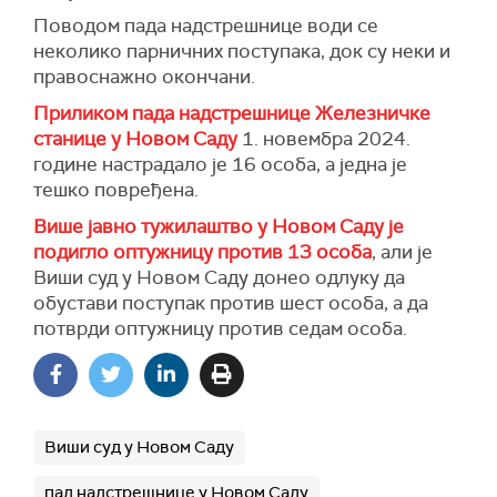
Поводом пада надстрешнице води се
неколико парничних поступака, док су неки и
правоснажно окончани.
Приликом пада надстрешнице Железничке
станице у Новом Саду
1. новембра 2024.
године настрадало је 16 особа, а једна је
тешко повређена.
Више јавно тужилаштво у Новом Саду је
подигло оптужницу против 13 особа
, али је
Виши суд у Новом Саду донео одлуку да
обустави поступак против шест особа, а да
потврди оптужницу против седам особа.
Виши суд у Новом Саду
пад надстрешнице у Новом Саду