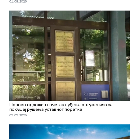
01. 08. 2026.
Поново одложен почетак суђења оптуженима за
покушај рушења уставног поретка
05. 05. 2026.