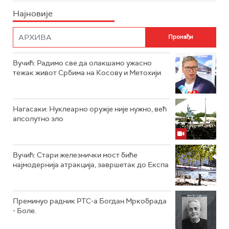
Најновије
Вучић: Радимо све да олакшамо ужасно
тежак живот Србима на Косову и Метохији
Нагасаки: Нуклеарно оружје није нужно, већ
апсолутно зло
Вучић: Стари железнички мост биће
најмодернија атракција, завршетак до Експа
Преминуо радник РТС-а Богдан Мркобрада
- Боле.