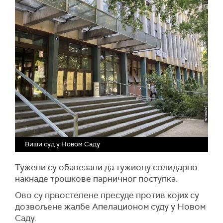
Виши суд у Новом Саду
Тужени су обавезани да тужиоцу солидарно
накнаде трошкове парничног поступка.
Ово су првостепене пресуде против којих су
дозвољене жалбе Апелационом суду у Новом
Саду.