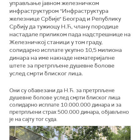
управљање јавном железничком
инфраструктуром "Инфраструктура
железнице Србије" Београд и Републику
Србију да тужиоцу Н.Ћ, члану породице
настадале приликом пада надстрешнице на
Железничкој станици у том граду,
солидарно исплате укупно 10,5 милиона
динара на име накнаде нематеријалне
штете за претрпљене душевне болове
услед смрти блиског лица.
Они су обавезани да Н.Ћ. за претрпљене
душевне болове услед смрти блиског лица
солидарно исплате 10.000.000 динара и за
претрпљени страх 500.000 динара, објављено
је на сајту тог суда.