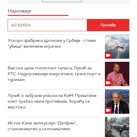
Најновије
Ускоро фабрика дронова у Србији - стиже
"убица" величине играчке
Висока цена топлотног таласа; Лукић за
РТС: Најугроженији енергетика, транспорт и
туризам
Лучић о забрани уласка на КиМ: Приштини
опет требао неки противник, борићу се
жестоко
Исток Кине запљуснуо "Делфин",
становништво у склоништима