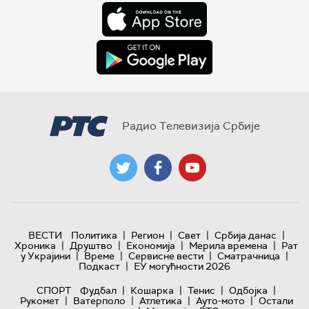
Радио Телевизија Србије
|
|
|
|
ВЕСТИ
Политика
Регион
Свет
Србија данас
|
|
|
|
Хроника
Друштво
Економија
Мерила времена
Рат
|
|
|
|
у Украјини
Време
Сервисне вести
Сматрачница
|
Подкаст
ЕУ могућности 2026
|
|
|
|
СПОРТ
Фудбал
Кошарка
Тенис
Одбојка
|
|
|
|
Рукомет
Ватерполо
Атлетика
Ауто-мото
Остали