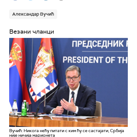
Александар Вучић
Везани чланци
Вучић: Никога нећу питати с ким ћу се састајати, Србија
није ничија марионета