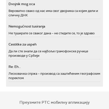
Dvojnik mog oca
Вероватно свако од нас има свог двојника са којим дели и
сличну ДНК
Nemogućnost tusiranja
Не туширате се сваког дана – не стидите се, то је здраво
Cestitke za uspeh
Да ли сте знали да се најбоље грамофонске ручице
производе у Србији
Re: Eh...
Лесковачка спржа – производ са заштићеним географским
пореклом
Преузмите РТС мобилну апликацију