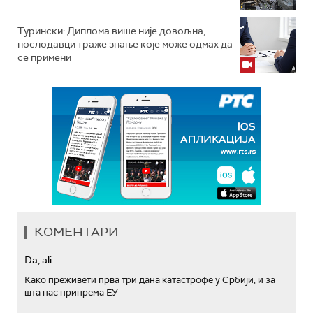
Турински: Диплома више није довољна,
послодавци траже знање које може одмах да
се примени
КОМЕНТАРИ
Da, ali...
Како преживети прва три дана катастрофе у Србији, и за
шта нас припрема ЕУ