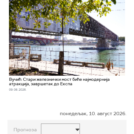
Вучић: Стари железнички мост биће најмодернија
атракција, завршетак до Експа
09. 08. 2026.
понедељак, 10. август 2026.
Прогноза