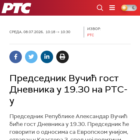
РТС
ИЗВОР:
СРЕДА, 08.07.2026, 10:18 -> 10:30
РТС
Председник Вучић гост
Дневника у 19.30 на РТС-
у
Председник Републике Александар Вучић
биће гост Дневника у 19.30. Председник ће
говорити о односима са Европском унијом,
отварању Кластера 3, спољној политици