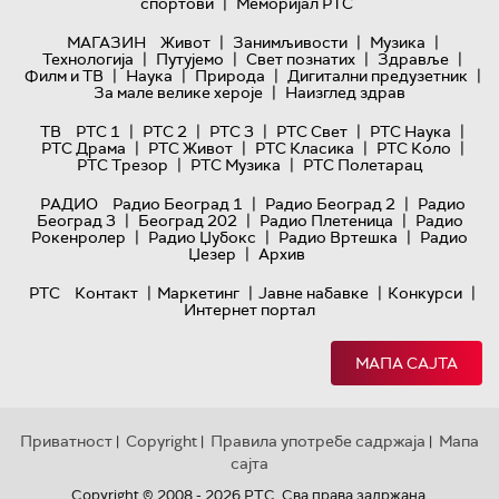
|
спортови
Меморијал РТС
|
|
|
МАГАЗИН
Живот
Занимљивости
Музика
|
|
|
|
Технологијa
Путујемо
Свет познатих
Здравље
|
|
|
|
Филм и ТВ
Наука
Природа
Дигитални предузетник
|
За мале велике хероје
Наизглед здрав
|
|
|
|
|
ТВ
РТС 1
РТС 2
РТС 3
РТС Свет
РТС Наука
|
|
|
|
РТС Драма
РТС Живот
РТС Класика
РТС Коло
|
|
РТС Трезор
РТС Музика
РТС Полетарац
|
|
РАДИО
Радио Београд 1
Радио Београд 2
Радио
|
|
|
Београд 3
Београд 202
Радио Плетеница
Радио
|
|
|
Рокенролер
Радио Џубокс
Радио Вртешка
Радио
|
Џезер
Архив
|
|
|
|
РТС
Контакт
Маркетинг
Јавне набавке
Конкурси
Интернет портал
МАПА САЈТА
Приватност
Copyright
Правила употребе садржаја
Мапа
|
|
|
сајта
Copyright © 2008 - 2026 РТС. Сва права задржана.