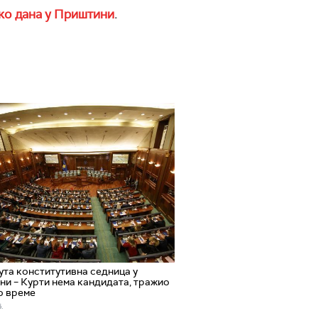
ко дана у Приштини
.
та конститутивна седница у
и – Курти нема кандидата, тражио
о време
.