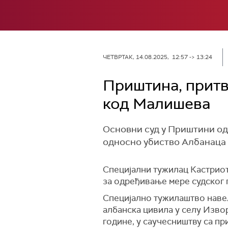
ЧЕТВРТАК, 14.08.2025, 12:57 -> 13:24
Приштина, прит
код Малишева
Основни суд у Приштини одр
односно убиство Албанаца 
Специјални тужилац Кастриот 
за одређивање мере судског 
Специјално тужилаштво навело
албанска цивила у селу Извор
године, у саучесништву са пр