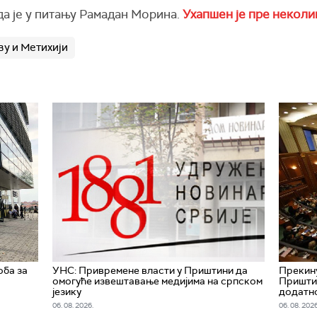
да је у питању Рамадан Морина.
Ухапшен је пре неколи
у и Метихији
оба за
УНС: Привремене власти у Приштини да
Прекину
омогуће извештавање медијима на српском
Приштин
језику
додатн
06. 08. 2026.
06. 08. 2026