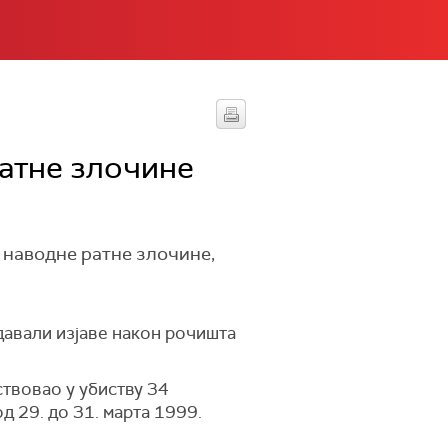
атне злочине
 наводне ратне злочине,
давали изјаве након рочишта
ствовао у убиству 34
д 29. до 31. марта 1999.