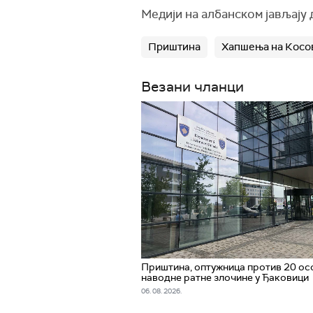
Медији на албанском јављају 
Приштина
Хапшења на Косов
Везани чланци
Приштина, оптужница против 20 ос
наводне ратне злочине у Ђаковици
06. 08. 2026.