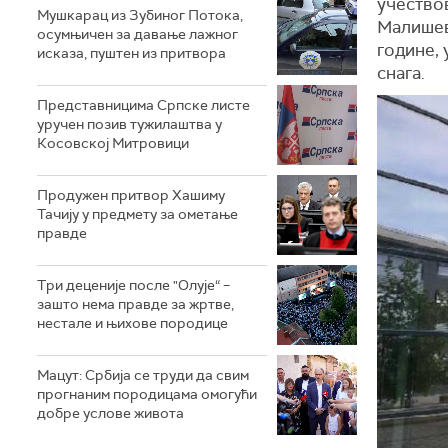
учествов
Мушкарац из Зубиног Потока,
Малишево
осумњичен за давање лажног
године, 
исказа, пуштен из притвора
снага.
Представницима Српске листе
уручен позив тужилаштва у
Косовској Митровици
Продужен притвор Хашиму
Тачију у предмету за ометање
правде
Три деценије после "Олује“ –
зашто нема правде за жртве,
нестале и њихове породице
Мацут: Србија се труди да свим
прогнаним породицама омогући
добре услове живота