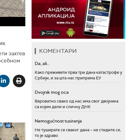
их.
КОМЕНТАРИ
ети захтев
осебном
Da, ali...
Како преживети прва три дана катастрофе у
Србији, и за шта нас припрема ЕУ
Dvojnik mog oca
Вероватно свако од нас има свог двојника
са којим дели и сличну ДНК
Nemogućnost tusiranja
Не туширате се сваког дана – не стидите се,
то је здраво