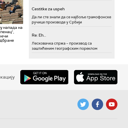
Cestitke za uspeh
Да ли сте знали да се најбоље грамофонске
ручице производе у Србији
ју напада на
пенац",
Re: Eh...
речи
одбране
Лесковачка спржа – производ са
заштићеним географским пореклом
кацију