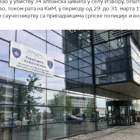
ао у убиству 34 албанска цивила у селу Извору, опш
, током рата на КиМ, у периоду од 29. до 31. марта 
у саучесништву са припадницима српске полиције и во