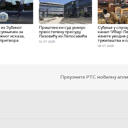
из Зубиног
Приштински суд укинуо
Суђење у случа
сумњичен за
првостепену пресуду
канал "Ибар-Ле
жног исказа,
Лазовићу из Лепосавића
изнете уводне 
 притвора
тужилаштва и 
31. 07. 2026.
09. 07. 2026.
Преузмите РТС мобилну апли