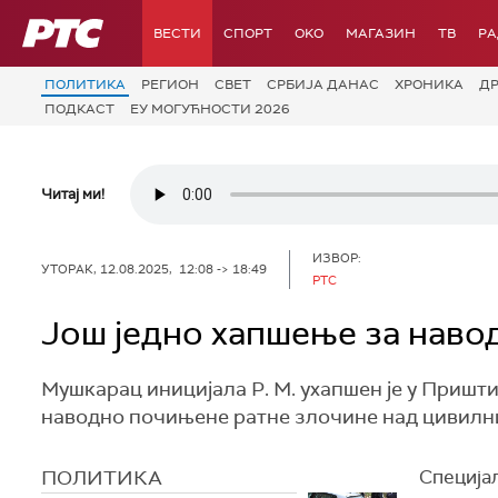
РТС
ВЕСТИ
СПОРТ
OKO
МАГАЗИН
ТВ
Р
ПОЛИТИКА
РЕГИОН
СВЕТ
СРБИЈА ДАНАС
ХРОНИКА
Д
ПОДКАСТ
ЕУ МОГУЋНОСТИ 2026
Читај ми!
ИЗВОР:
УТОРАК, 12.08.2025, 12:08 -> 18:49
РТС
Још једно хапшење за наво
Мушкарац иницијала Р. М. ухапшен је у Пришти
наводно почињене ратне злочине над цивилни
ПОЛИТИКА
Специјал