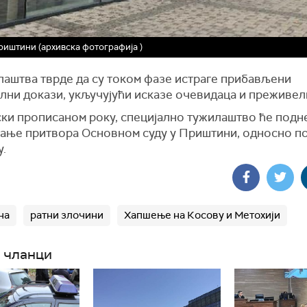
риштини (архивска фотографија )
лаштва тврде да су током фазе истраге прибављени
лни докази, укључујући исказе очевидаца и преживел
ски прописаном року, специјално тужилаштво ће подн
цање притвора Основном суду у Приштини, односно п
.
на
ратни злочини
Хапшење на Косову и Метохији
 чланци