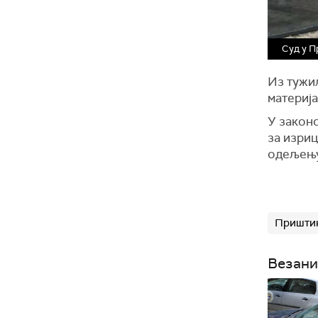
Суд у П
Из тужи
материја
У закон
за изри
одељењу
Пришти
Везани