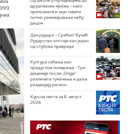
Од школе у Мрчајевцима до
тина
друштвених мрежа – како
1999.
препознати и зауставити
јних
полно узнемиравање међу
децом
Дан рудара – Срећно! Вучић:
Рударство опстаје као један
од стубова привреде
Култура сећања као
предуслов помирења ­- Три
деценије после „Олује“
различита тумачења и даље
раздвајају регион
Курсна листа за 6. август
2026.