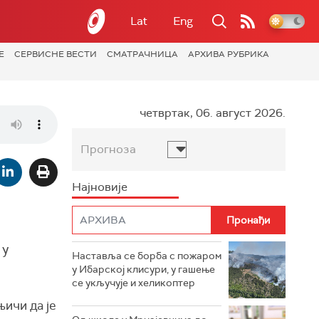
Lat
Eng
Е
СЕРВИСНЕ ВЕСТИ
СМАТРАЧНИЦА
АРХИВА РУБРИКА
четвртак, 06. август 2026.
Прогноза
Најновије
 у
Наставља се борба с пожаром
у Ибарској клисури, у гашење
се укључује и хеликоптер
њичи да је