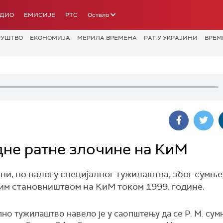
АДИО
ЕМИСИЈЕ
РТС
Остало
РУШТВО
ЕКОНОМИЈА
МЕРИЛА ВРЕМЕНА
РАТ У УКРАЈИНИ
ВРЕМ
дне ратне злочине на КиМ
ни, по налогу специјалног тужилаштва, због сумње
м становништвом на КиМ током 1999. године.
но тужилаштво навело је у саопштењу да се Р. М. сум