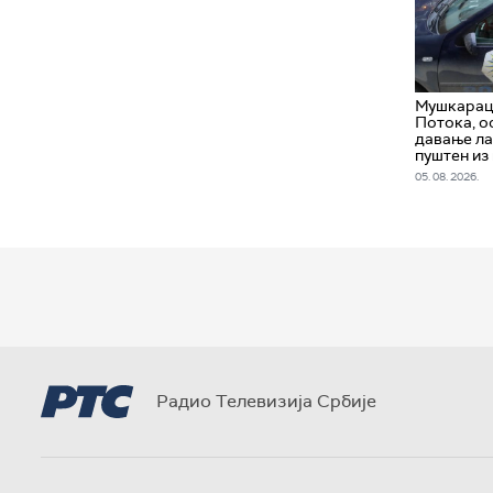
Мушкарац 
Потока, о
давање ла
пуштен из
05. 08. 2026.
Радио Телевизија Србије