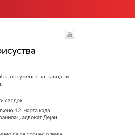
рисуства
ића, оптуженог за наводни
.
ги сведок.
љено 12. марта када
бранилац, адвокат Дејан
лучио да се процес одвија