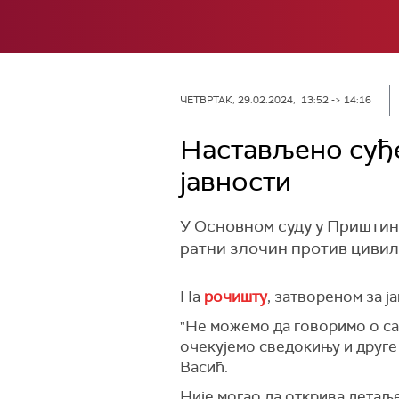
ЧЕТВРТАК, 29.02.2024, 13:52 -> 14:16
Настављено суђе
јавности
У Основном суду у Приштини
ратни злочин против цивил
На
рочишту
, затвореном за ј
"Не можемо да говоримо о са
очекујемо сведокињу и друге 
Васић.
Није могао да открива детаље