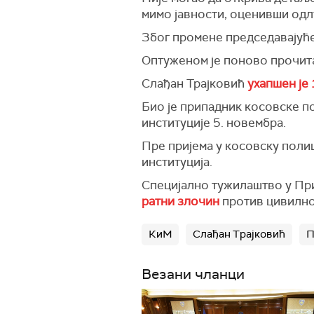
мимо јавности, оценивши одл
Због промене председавајућег
Оптуженом је поново прочитан
Слађан Трајковић
ухапшен је 
Био је припадник косовске по
институције 5. новембра.
Пре пријема у косовску полиц
институција.
Специјално тужилаштво у При
ратни злочин
против цивилног
КиМ
Слађан Трајковић
П
Везани чланци