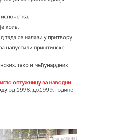
 испочетка.
је крив.
 тада се налази у притвору.
ера напустили приштинске
нских, тако и међунардних
игло оптужницу за наводни
ду од 1998. до1999. године.