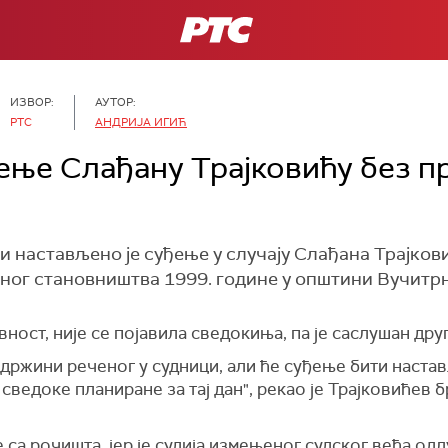
РТС
ИЗВОР:
АУТОР:
РТС
АНДРИЈА ИГИЋ
ње Слађану Трајковићу без п
 настављено је суђење у случају Слађана Трајков
ног становништва 1999. године у општини Вучитрн
авност, није се појавила сведокиња, па је саслушан дру
држини реченог у судници, али ће суђење бити настав
сведоке планиране за тај дан", рекао је Трајковићев 
 са рочишта, јер је судија измењеног судског већа од