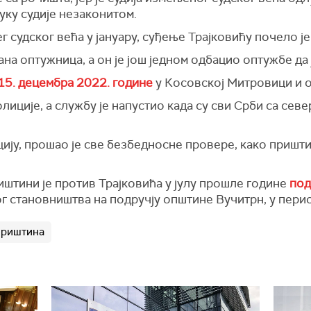
уку судије незаконитом.
 судског већа у јануару, суђење Трајковићу почело је
а оптужница, а он је још једном одбацио оптужбе да 
15. децембра 2022. године
у Косовској Митровици и од
лиције, а службу је напустио када су сви Срби са сев
ију, прошао је све безбедносне провере, како пришти
штини је против Трајковића у јулу прошле године
под
 становништва на подручју општине Вучитрн, у перио
риштина