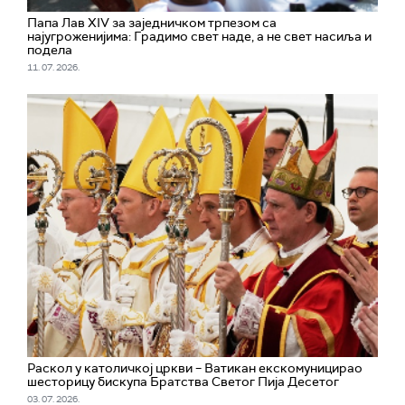
Папа Лав XIV за заједничком трпезом са
најугроженијима: Градимо свет наде, а не свет насиља и
подела
11. 07. 2026.
Раскол у католичкој цркви – Ватикан екскомуницирао
шесторицу бискупа Братства Светог Пија Десетог
03. 07. 2026.