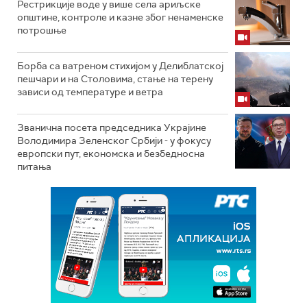
Рестрикције воде у више села ариљске
општине, контроле и казне због ненаменске
потрошње
Борба са ватреном стихијом у Делиблатској
пешчари и на Столовима, стање на терену
зависи од температуре и ветра
Званична посета председника Украјине
Володимира Зеленског Србији - у фокусу
европски пут, економска и безбедносна
питања