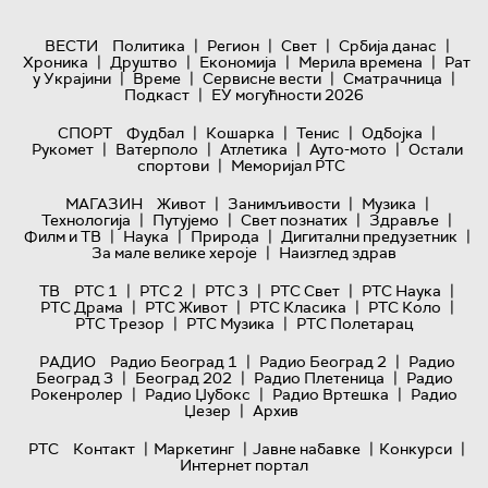
|
|
|
|
ВЕСТИ
Политика
Регион
Свет
Србија данас
|
|
|
|
Хроника
Друштво
Економија
Мерила времена
Рат
|
|
|
|
у Украјини
Време
Сервисне вести
Сматрачница
|
Подкаст
ЕУ могућности 2026
|
|
|
|
СПОРТ
Фудбал
Кошарка
Тенис
Одбојка
|
|
|
|
Рукомет
Ватерполо
Атлетика
Ауто-мото
Остали
|
спортови
Меморијал РТС
|
|
|
МАГАЗИН
Живот
Занимљивости
Музика
|
|
|
|
Технологијa
Путујемо
Свет познатих
Здравље
|
|
|
|
Филм и ТВ
Наука
Природа
Дигитални предузетник
|
За мале велике хероје
Наизглед здрав
|
|
|
|
|
ТВ
РТС 1
РТС 2
РТС 3
РТС Свет
РТС Наука
|
|
|
|
РТС Драма
РТС Живот
РТС Класика
РТС Коло
|
|
РТС Трезор
РТС Музика
РТС Полетарац
|
|
РАДИО
Радио Београд 1
Радио Београд 2
Радио
|
|
|
Београд 3
Београд 202
Радио Плетеница
Радио
|
|
|
Рокенролер
Радио Џубокс
Радио Вртешка
Радио
|
Џезер
Архив
|
|
|
|
РТС
Контакт
Маркетинг
Јавне набавке
Конкурси
Интернет портал