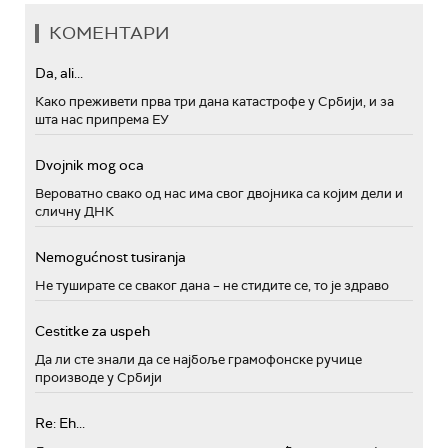
КОМЕНТАРИ
Da, ali...
Како преживети прва три дана катастрофе у Србији, и за
шта нас припрема ЕУ
Dvojnik mog oca
Вероватно свако од нас има свог двојника са којим дели и
сличну ДНК
Nemogućnost tusiranja
Не туширате се сваког дана – не стидите се, то је здраво
Cestitke za uspeh
Да ли сте знали да се најбоље грамофонске ручице
производе у Србији
Re: Eh...