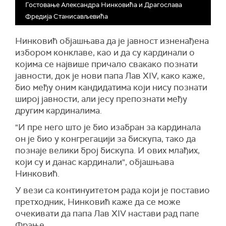
Гостовање Александра Нинковића и Драгослава
Фредија Станисављевића
Нинковић објашњава да је јавност изненађена
избором конклаве, као и да су кардинали о
којима
се највише причало свакако познати
јавности, док је нови папа Лав ХIV, како каже,
био међу оним кандидатима који нису познати
широј јавности, али јесу препознати међу
другим кардиналима
.
"
И пре него што је био изабран за кардинала
он је био у конгрегацији за бискупа, тако да
познаје велики број бискупа. И ових млађих,
који су и данас кардинали", објашњава
Нинковић.
У вези са континуитетом рада који је поставио
претходник, Нинковић каже да се може
очекивати да папа Лав
XIV
настави рад папе
Фрање.