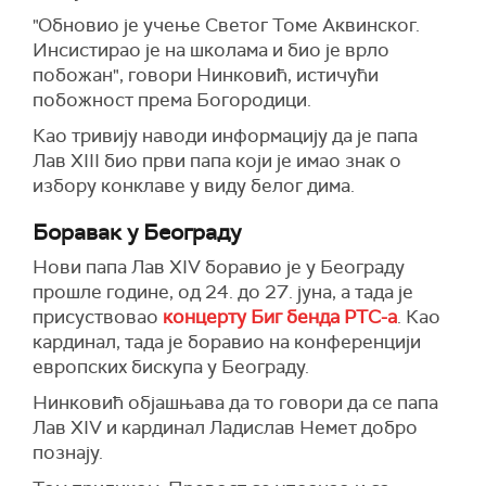
"Обновио је учење Светог Томе Аквинског.
Инсистирао је на школама и био је врло
побожан", говори Нинковић, истичући
побожност према Богородици.
Као тривију наводи информацију да је папа
Лав
XIII
био први папа који је имао знак о
избору конклаве у виду белог дима.
Боравак у Београду
Нови папа Лав XIV боравио је у Београду
прошле године, од 24. до 27. јуна, а тада је
присуствовао
концерту Биг бенда РТС-а
. Као
к
ардинал, тада је боравио
на конференцији
европских бискупа у Београду.
Нинковић објашњава да то говори да се папа
Лав
XIV
и кардинал Ладислав Немет добро
познају.