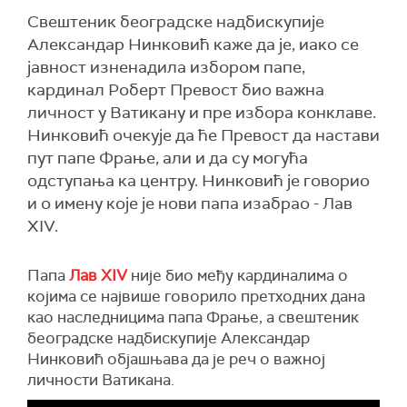
Свештеник београдске надбискупије
Александар Нинковић каже да је, иако се
јавност изненадила избором папе,
кардинал Роберт Превост био важна
личност у Ватикану и пре избора конклаве.
Нинковић очекује да ће Превост да настави
пут папе Фрање, али и да су могућа
одступања ка центру. Нинковић је говорио
и о имену које је нови папа изабрао - Лав
XIV.
Папа
Лав
XIV
није био међу
кардинали
ма
о
којима се
највише
говорило претходних дана
као наследницима папа Фрање, а свештеник
београдске надбискупије
Александар
Нинковић објашњава да је реч о важној
личности Ватикана.