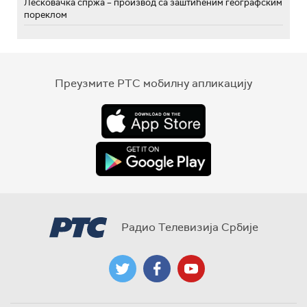
Лесковачка спржа – производ са заштићеним географским
пореклом
Преузмите РТС мобилну апликацију
Радио Телевизија Србије