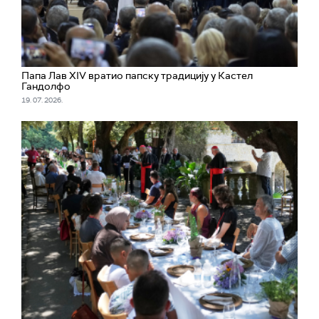
Папа Лав XIV вратио папску традицију у Кастел
Гандолфо
19. 07. 2026.