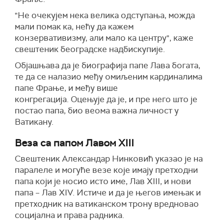
"
Не очекујем нека велика одступања, можда
мали помак ка, нећу да кажем
конзервативизму, али мало ка центру", каже
свештеник београдске надбискупије.
Објашњава да је биографија папе Лава богата,
те
да се налазио међу омиљеним кардиналима
папе Фрање, и међу више
конгрегација.
Оцењује да је, и пре него што је
постао папа, био веома важна личност у
Ватикану.
Веза са папом Лавом
XIII
Свештеник Александар Нинковић указао је на
паралеле и могуће везе које имају претходни
папа који је носио исто име, Лав
XIII,
и нови
папа – Лав
XIV.
Истиче и да је његов имењак и
претходник на ватиканском трону вредновао
социјална и
права радника.