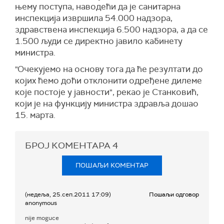
њему поступа, наводећи да је санитарна
инспекција извршила 54.000 надзора,
здравствена инспекција 6.500 надзора, а да се
1.500 људи се директно јавило кабинету
министра.
"Очекујемо на основу тога да ће резултати до
којих ћемо доћи отклонити одређене дилеме
које постоје у јавности", рекао је Станковић,
који је на функцију министра здравља дошао
15. марта.
БРОЈ КОМЕНТАРА
4
ПОШАЉИ КОМЕНТАР
(недеља, 25.сеп.2011 17:09)
Пошаљи одговор
anonymous
nije moguce