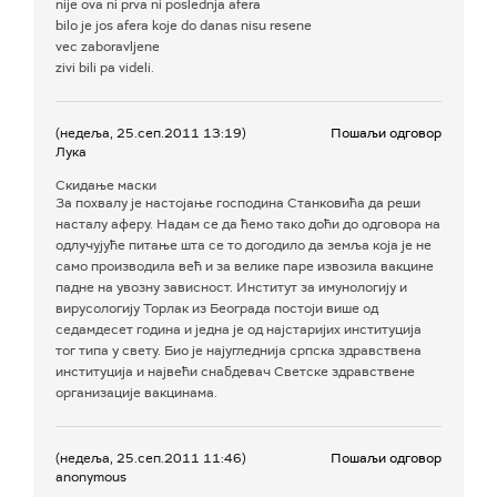
nije ova ni prva ni poslednja afera
bilo je jos afera koje do danas nisu resene
vec zaboravljene
zivi bili pa videli.
(недеља, 25.сеп.2011 13:19)
Пошаљи одговор
Лука
Скидање маски
За похвалу је настојање господина Станковића да реши
насталу аферу. Надам се да ћемо тако доћи до одговора на
одлучујуће питање шта се то догодило да земља која је не
само производила већ и за велике паре извозила вакцине
падне на увозну зависност. Институт за имунологију и
вирусологију Торлак из Београда постоји више од
седамдесет година и једна је од најстаријих институција
тог типа у свету. Био је најугледнија српска здравствена
институција и највећи снабдевач Светске здравствене
организације вакцинама.
(недеља, 25.сеп.2011 11:46)
Пошаљи одговор
anonymous