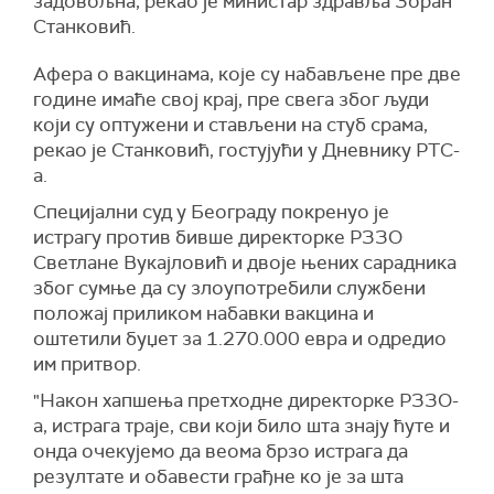
задовољна, рекао је министар здравља Зоран
Станковић.
Афера о вакцинама, које су набављене пре две
године имаће свој крај, пре свега због људи
који су оптужени и стављени на стуб срама,
рекао је Станковић, гостујући у Дневнику РТС-
а.
Специјални суд у Београду покренуо је
истрагу против бивше директорке РЗЗО
Светлане Вукајловић и двоје њених сарадника
због сумње да су злоупотребили службени
положај приликом набавки вакцина и
оштетили буџет за 1.270.000 евра и одредио
им притвор.
"Након хапшења претходне директорке РЗЗО-
а, истрага траје, сви који било шта знају ћуте и
онда очекујемо да веома брзо истрага да
резултате и обавести грађне ко је за шта