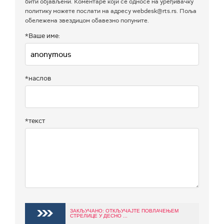
бити објављени. Коментаре који се односе на уређивачку
политику можете послати на адресу webdesk@rts.rs. Поља
обележена звездицом обавезно попуните.
*Ваше име:
*наслов
*текст
ЗАКЉУЧАНО: ОТКЉУЧАЈТЕ ПОВЛАЧЕЊЕМ
СТРЕЛИЦЕ У ДЕСНО ...