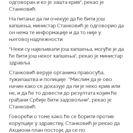
одговоран и ко је зашта крив", рекао је
Станковић.
На питање да ли очекује да ће бити још
хапшења, министар Станковић је одговорио да
он нема те информације и да то није у
његовој надлежности.
"Неки су највљивали још хапшења, могуће је да
ће бити још неког хапшења", рекао је министар
здравља.
Станковић верује органима правосуђа,
тужилаштва и полиције. "Мислим да је ово
начин како се доказује да ли је неко крив или
не, и да ће то довести до резултата којим ће
грађани Србије бити задовољни", рекао је
Станковић.
Говорећи о томе како ће се борити против
корупције у здравству, Станковић је рекао да
Акциони план постоји, да се по