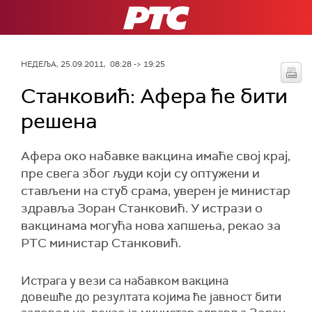
РТС
НЕДЕЉА, 25.09.2011, 08:28 -> 19:25
Станковић: Афера ће бити
решена
Афера око набавке вакцина имаће свој крај,
пре свега због људи који су оптужени и
стављени на стуб срама, уверен је министар
здравља Зоран Станковић. У истрази о
вакцинама могућа нова хапшења, рекао за
РТС министар Станковић.
Истрага у вези са набавком вакцина
довешће до резултата којима ће јавност бити