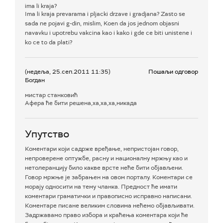
ima li kraja?
Ima li kraja prevarama i pljacki drzave i gradjana? Zasto se
sada ne pojavi g-din, mislim, Koen da jos jednom objasni
navavku i upotrebu vakcina kao i kako i gde ce biti unistene i
ko ce to da plati?
(недеља, 25.сеп.2011 11:35)
Пошаљи одговор
Богдан
мистар станковић
Афера ће бити решена,ха,ха,ха,никада
Упутство
Коментари који садрже вређање, непристојан говор,
непроверене оптужбе, расну и националну мржњу као и
нетолеранцију било какве врсте неће бити објављени.
Говор мржње је забрањен на овом порталу. Коментари се
морају односити на тему чланка. Предност ће имати
коментари граматички и правописно исправно написани.
Коментаре писане великим словима нећемо објављивати.
Задржавамо право избора и краћења коментара који ће