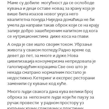
Маме су добиле могућност да се ослободе
кувања и деци оставе новац за храну која је
више била изазов новог укуса него
квалитетна понуда.Ниједна домаћица не би
умела да направи такав оброк који се на крају
залије добро зашећереним напитком од кога
се нутриционистима диже коса на глави.
А онда је све ишло својим током. Убрзање
живота у сваком погледу.Радно време од
девет до пет, за многе и дуже.Нова
цивилизација конзумеризма непредовала је
галопирајућим корацима.Све оно што је
некада сматрано нормалним постало је
недостижно.Кетеринг и експрес ресторани
заменили су кување код куће.
Много људи свакога дана кува велики број
оброка за непознате људе који ће паузу за
ручак провести у радном простору уз
купљену храну спаковану у пластичну