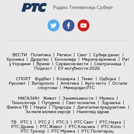
Радио Телевизија Србије
|
|
|
|
ВЕСТИ
Политика
Регион
Свет
Србија данас
|
|
|
|
Хроника
Друштво
Економија
Мерила времена
Рат
|
|
|
|
у Украјини
Време
Сервисне вести
Сматрачница
|
Подкаст
ЕУ могућности 2026
|
|
|
|
СПОРТ
Фудбал
Кошарка
Тенис
Одбојка
|
|
|
|
Рукомет
Ватерполо
Атлетика
Ауто-мото
Остали
|
спортови
Меморијал РТС
|
|
|
МАГАЗИН
Живот
Занимљивости
Музика
|
|
|
|
Технологијa
Путујемо
Свет познатих
Здравље
|
|
|
|
Филм и ТВ
Наука
Природа
Дигитални предузетник
|
За мале велике хероје
Наизглед здрав
|
|
|
|
|
ТВ
РТС 1
РТС 2
РТС 3
РТС Свет
РТС Наука
|
|
|
|
РТС Драма
РТС Живот
РТС Класика
РТС Коло
|
|
РТС Трезор
РТС Музика
РТС Полетарац