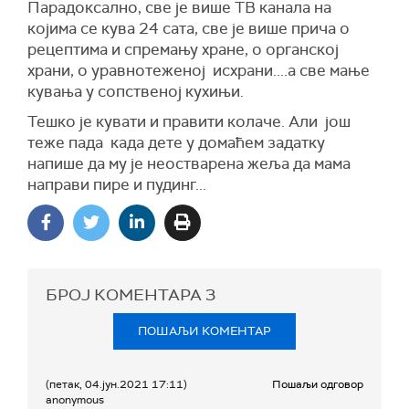
Парадоксално, све је више ТВ канала на
којима се кува 24 сата, све је више прича о
рецептима и спремању хране, о органској
храни, о уравнотеженој исхрани....а све мање
кувања у сопственој кухињи.
Тешко је кувати и правити колаче. Али још
теже пада када дете у домаћем задатку
напише да му је неостварена жеља да мама
направи пире и пудинг...
БРОЈ КОМЕНТАРА
3
ПОШАЉИ КОМЕНТАР
(петак, 04.јун.2021 17:11)
Пошаљи одговор
anonymous