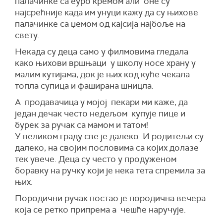
палачинке са еуро кремом али оне су
најсрећније када им унуци кажу да су њихове
палачинке са џемом од кајсија најбоље на
свету.
Некада су деца само у филмовима гледала
како њихови вршњаци у школу носе храну у
малим кутијама, док је њих код куће чекала
топла супица и фаширана шницла.
А продавачица у мојој пекари ми каже, да
један дечак често недељом купује пице и
бурек за ручак са мамом и татом!
У великом граду све је далеко. И родитељи су
далеко, на својим пословима са којих долазе
тек увече. Деца су често у продуженом
боравку на ручку који је нека тета спремила за
њих.
Породични ручак постао је породична вечера
која се ретко припрема а чешће наручује.