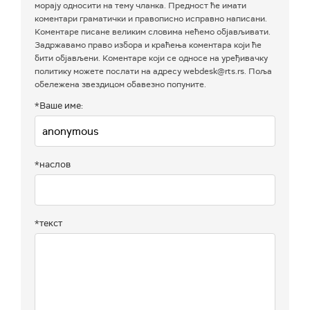
морају односити на тему чланка. Предност ће имати
коментари граматички и правописно исправно написани.
Коментаре писане великим словима нећемо објављивати.
Задржавамо право избора и краћења коментара који ће
бити објављени. Коментаре који се односе на уређивачку
политику можете послати на адресу webdesk@rts.rs. Поља
обележена звездицом обавезно попуните.
*Ваше име:
*наслов
*текст