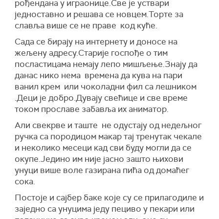
рођендана у играонице.Све је уствари
једноставно и решава се новцем.Торте за
славља више се не праве код куће.
Сада се бирају на интернету и доносе на
жељену адресу.Старије госпође о тим
посластицама немају лепо мишљење.Знају да
данас нико нема времена да кува на пари
ванил крем или чоколадни фил са лешником
.Деци је добро.Дувају свећице и све време
током прославе забавља их аниматор.
Али свекрве и таште не одустају од недељног
ручка са породицом макар тај тренутак чекале
и неколико месеци кад сви буду могли да се
окупе.Једино им није јасно зашто њихови
унуци више воле газирана пића од домаћег
сока.
Постоје и сајбер баке које су се прилагодиле и
заједно са унуцима једу пециво у пекари или