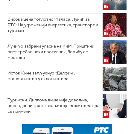
Висока цена топлотног таласа; Лукић за
РТС: Најугроженији енергетика, транспорт и
туризам
Лучић о забрани уласка на КиМ: Приштини
опет требао неки противник, борићу се
жестоко
Исток Кине запљуснуо "Делфин",
становништво у склоништима
Турински: Диплома више није довољна,
послодавци траже знање које може одмах да
се примени