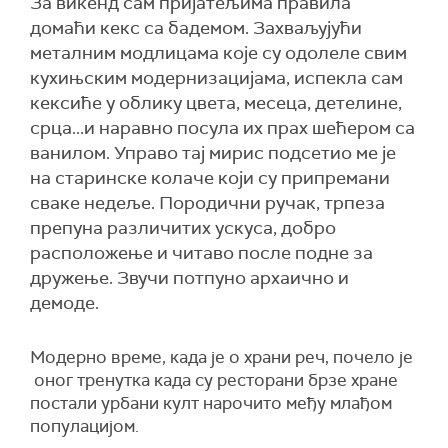
За викенд сам пријатељима правила
домаћи кекс са бадемом. Захваљујући
металним модлицама које су одолеле свим
кухињским модернизацијама, испекла сам
кексиће у облику цвета, месеца, детелине,
срца...и наравно посула их прах шећером са
ванилом. Управо тај мирис подсетио ме је
на старинске колаче који су припремани
сваке недеље. Породични ручак, трпеза
препуна различитих ускуса, добро
расположење и читаво после подне за
дружење. Звучи потпуно архаично и
демоде.
Модерно време, када је о храни реч, почело је
оног тренутка када су ресторани брзе хране
постали урбани култ нарочито међу млађом
популацијом.