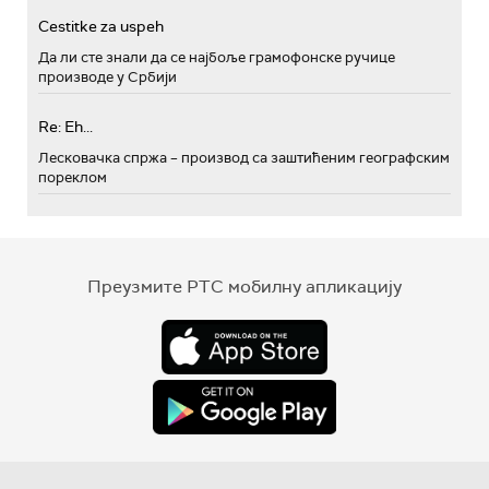
Cestitke za uspeh
Да ли сте знали да се најбоље грамофонске ручице
производе у Србији
Re: Eh...
Лесковачка спржа – производ са заштићеним географским
пореклом
Преузмите РТС мобилну апликацију