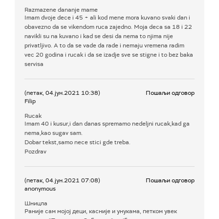
Razmazene dananje mame
Imam dvoje dece i 45 + ali kod mene mora kuvano svaki dan i
obavezno da se vikendom ruca zajedno. Moja deca sa 18 i 22
navikli su na kuvano i kad se desi da nema to njima nije
privatljivo. A to da se vade da rade i nemaju vremena radim
vec 20 godina i rucak i da se izadje sve se stigne i to bez baka
servisa
(петак, 04.јун.2021 10:38)
Пошаљи одговор
Filip
Rucak
Imam 40 i kusur,i dan danas spremamo nedeljni rucak,kad ga
nema,kao sugav sam.
Dobar tekst,samo nece stici gde treba.
Pozdrav
(петак, 04.јун.2021 07:08)
Пошаљи одговор
anonymous
Шницла
Раније сам мојој деци, касније и унукама, петком увек