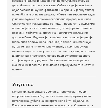
куповао "Политикин Забавник", најбољу литературу за
децу. Читали смо га и ја и жена. Сећам се да је увек била
објављивана и научно-фантастична прича. У једној таквој
причи била је описана радост, чуђење и неверовање, када
је неким људима за ручком сервирана природна шницла.
Сви су се окупили да виде то чудо, и после су то и другима
причали, јер се сво становништво, по тој причи, хранило
некаквим таблетама, сирупима и другим технолошким
достигнућима. Људима је тело било закржљало, једино је
глава била велика, већа него што је данас. Очигледно је
аутор те приче имао исправну визију у ком правцу иде
цивилизација на нашој планети. Ја сам сигуран да ће наша
цивилазиција пропасти, јер све ради супротно од онога
што је природа одредила. Нарочито на плану морала и
економских и политичких циљева који су директно штетни
човеку.
Упутство
Коментари који садрже вређање, непристојан говор,
непроверене оптужбе, расну и националну мржњу као и
нетолеранцију било какве врсте неће бити објављени.
Говор мржње је забрањен на овом порталу. Коментари се