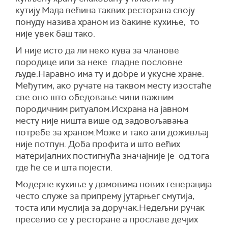
кутију.Мада већина таквих ресторана своју
понуду назива храном из бакине кухиње, то
није увек баш тако.
И није исто да ли неко кува за чланове
породице или за неке гладне пословне
људе.Наравно има ту и добре и укусне хране.
Међутим, ако ручате на таквом месту изостаће
све оно што обедовање чини важним
породичним ритуалом.Исхрана на јавном
месту није ништа више од задовољавања
потребе за храном.Може и тако али доживљај
није потпун. Доба профита и што већих
материјалних постигнућа значајније је од тога
где ће се и шта појести.
Модерне кухиње у домовима нових генерација
често служе за припрему јутарњег смутија,
тоста или муслија за доручак.Недељни ручак
преселио се у ресторане а прославе дечјих