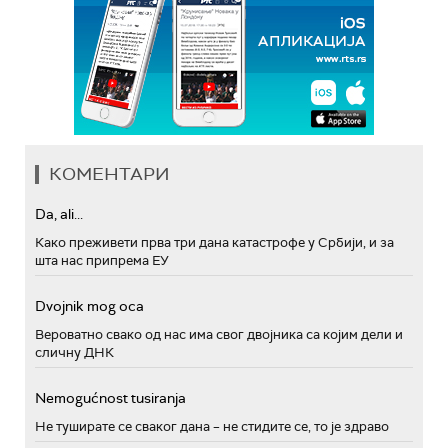
КОМЕНТАРИ
Da, ali...
Како преживети прва три дана катастрофе у Србији, и за
шта нас припрема ЕУ
Dvojnik mog oca
Вероватно свако од нас има свог двојника са којим дели и
сличну ДНК
Nemogućnost tusiranja
Не туширате се сваког дана – не стидите се, то је здраво